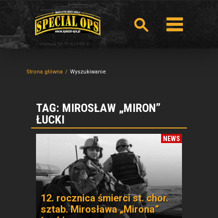
Strona główna
Wyszukiwanie
TAG: MIROSŁAW „MIRON”
ŁUCKI
NEWS
12. rocznica śmierci st. chor.
sztab. Mirosława „Mirona”