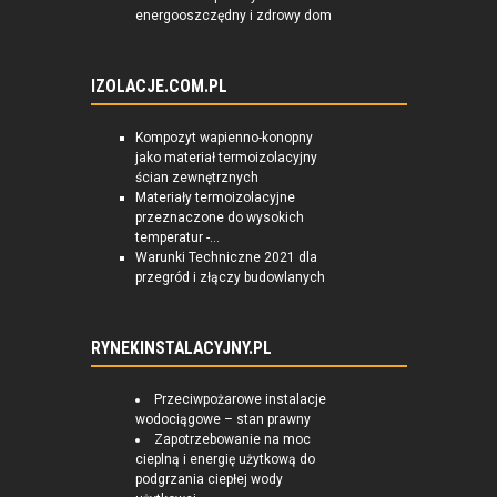
energooszczędny i zdrowy dom
IZOLACJE.COM.PL
Kompozyt wapienno-konopny
jako materiał termoizolacyjny
ścian zewnętrznych
Materiały termoizolacyjne
przeznaczone do wysokich
temperatur -...
Warunki Techniczne 2021 dla
przegród i złączy budowlanych
RYNEKINSTALACYJNY.PL
Przeciwpożarowe instalacje
wodociągowe – stan prawny
Zapotrzebowanie na moc
cieplną i energię użytkową do
podgrzania ciepłej wody