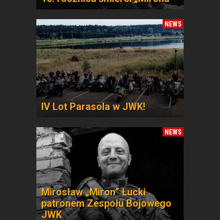
NEWS
IV Lot Parasola w JWK!
NEWS
Mirosław „Miron” Łucki
patronem Zespołu Bojowego
JWK