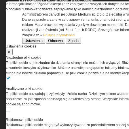
z zaakceptowaniem warunków ustanowionych
Informacja
Klikacjąc "Zgoda" akceptujesz zapisywanie wszystkich danych na tw
przez Grupa MEDIUM Spółka z ograniczoną
o cookies
"Odmowa" oznacza zapisywanie tylko danych niezbędnych do funkcj
odpowiedzialnością Spółka komandytowa, nr KRS:
Administratorem danych jest Grupa Medium sp. z o.o. z siedzibą w 
0000537655, NIP 1132860378, REGON 146393437
Dane są przetwarzane w celu zapewnienia funkcjonalności strony, a
(zwana dalej Grupa MEDIUM) w postaci Regulaminu.
reklam. Masz prawo do wycofania zgody w dowolnym momencie. Da
realizxacji zamówienia (art. 6 ust. 1 lit. b RODO). Szczegółowe inf
znajdziesz w
Polityce prywatności
Przeczytaj regulamin
Ustawienia
Odmowa
Zgoda
Ustawienia cookies
×
Niezbędne pliki cookie
Te pliki cookie są niezbędne do działania strony i nie można ich wyłączyć. Słu
PRYWATNOŚĆ
zawartości koszyka użytkownika. Możesz ustawić przeglądarkę tak, aby blokował
strona nie będzie działała poprawnie. Te pliki cookie pozwalają na identyfika
Ta witryna wykorzystuje pliki cookies do przechowywania
informacji na Twoim komputerze. Pliki cookies stosujemy
Analityczne pliki cookie
w celu świadczenia usług na najwyższym poziomie,
Te pliki cookie pozwalają liczyć wizyty i źródła ruchu. Dzięki tym plikom wiadom
w tym w sposób dostosowany do indywidualnych potrzeb.
popularne i w jaki sposób poruszają się odwiedzający stronę. Wszystkie inform
Korzystanie z witryny bez zmiany ustawień dotyczących
cookie są anonimowe.
cookies oznacza, że będą one zamieszczane w Twoim
urządzeniu końcowym. W każdym momencie możesz
dokonać zmiany ustawień przeglądarki dotyczących
Reklamowe pliki cookie
cookies. Nim Państwo zaczną korzystać z naszego
Reklamowe pliki cookie mogą być wykorzystywane za pośrednictwem naszej s
serwisu prosimy o zapoznanie się z naszą
polityką