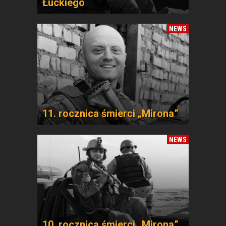
Łuckiego
NEWS
11. rocznica śmierci „Mirona”
NEWS
10. rocznica śmierci „Mirona”