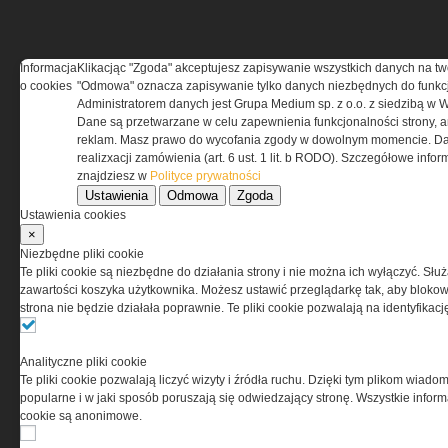
Informacja
Klikacjąc "Zgoda" akceptujesz zapisywanie wszystkich danych na tw
REGULAMIN
o cookies
"Odmowa" oznacza zapisywanie tylko danych niezbędnych do funkcj
Administratorem danych jest Grupa Medium sp. z o.o. z siedzibą w 
Dane są przetwarzane w celu zapewnienia funkcjonalności strony, a
Regulamin określa zasady korzystania z portalu
reklam. Masz prawo do wycofania zgody w dowolnym momencie. Da
www.special-ops.pl
realizxacji zamówienia (art. 6 ust. 1 lit. b RODO). Szczegółowe inf
znajdziesz w
Polityce prywatności
Ustawienia
Odmowa
Zgoda
Korzystanie z portalu jest równoznaczne
Ustawienia cookies
z zaakceptowaniem warunków ustanowionych
×
przez Grupa MEDIUM Spółka z ograniczoną
Niezbędne pliki cookie
odpowiedzialnością Spółka komandytowa, nr KRS:
Te pliki cookie są niezbędne do działania strony i nie można ich wyłączyć. Słu
0000537655, NIP 1132860378, REGON 146393437
zawartości koszyka użytkownika. Możesz ustawić przeglądarkę tak, aby blokował
(zwana dalej Grupa MEDIUM) w postaci Regulaminu.
strona nie będzie działała poprawnie. Te pliki cookie pozwalają na identyfika
Przeczytaj regulamin
Analityczne pliki cookie
Te pliki cookie pozwalają liczyć wizyty i źródła ruchu. Dzięki tym plikom wiadom
popularne i w jaki sposób poruszają się odwiedzający stronę. Wszystkie inform
cookie są anonimowe.
PRYWATNOŚĆ