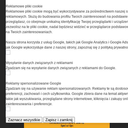
Reklamowe pliki cookie
Reklamowe pliki cookie mogą być wykorzystywane za pośrednictwem naszej s
Ta witryna wykorzystuje pliki cookies do przechowywania
reklamowych. Służą do budowania profilu Twoich zainteresowań na podstawie i
informacji na Twoim komputerze. Pliki cookies stosujemy
przeglądasz, co obejmuje unikalną identyfikację Twojej przeglądarki i urządze
w celu świadczenia usług na najwyższym poziomie,
zezwolisz na te pliki cookie, nadal będziesz widzieć w przeglądarce podstawow
w tym w sposób dostosowany do indywidualnych potrzeb.
na Twoich zainteresowaniach.
Korzystanie z witryny bez zmiany ustawień dotyczących
cookies oznacza, że będą one zamieszczane w Twoim
Nasza strona korzysta z usług Google, takich jak Google Analytics i Google Ads
urządzeniu końcowym. W każdym momencie możesz
jak Google wykorzystuje dane z naszej strony, zapoznaj się z polityką prywatn
dokonać zmiany ustawień przeglądarki dotyczących
cookies. Nim Państwo zaczną korzystać z naszego
serwisu prosimy o zapoznanie się z naszą
polityką
Wysyłanie danych związanych z reklamami
prywatności
oraz
informacją o cookies
.
Zgadzam się na wysyłanie danych związanych z reklamami do Google.
Reklamy spersonalizowane Google
Zgadzam się na używanie reklam spersonalizowanych. Reklamy te są dostos
preferencji, zachowań i cech użytkownika. Google zbiera dane na temat aktywn
takie jak wyszukiwania, przeglądane strony internetowe, kliknięcia i zakupy onl
zainteresowania i preferencje.
Copyright © 2004-2019 Grupa MEDIUM Spółka z ograniczoną odpowiedzialnością
Spółka komandytowa, nr KRS: 0000537655. Wszelkie prawa, w tym Autora,
Wydawcy i Producenta bazy danych zastrzeżone. Jakiekolwiek dalsze
rozpowszechnianie artykułów zabronione. Korzystanie z serwisu i
Zaznacz wszystkie
Zapisz i zamknij
zamieszczonych w nim utworów i danych wyłącznie na zasadach określonych w
Zasadach korzystania z serwisu.
Special-Ops