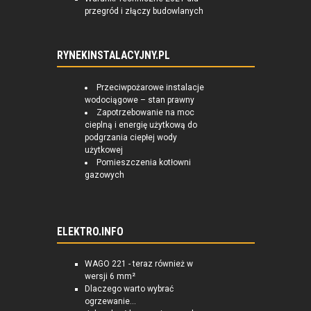
przegród i złączy budowlanych
RYNEKINSTALACYJNY.PL
Przeciwpożarowe instalacje
wodociągowe – stan prawny
Zapotrzebowanie na moc
cieplną i energię użytkową do
podgrzania ciepłej wody
użytkowej
Pomieszczenia kotłowni
gazowych
ELEKTRO.INFO
WAGO 221 - teraz również w
wersji 6 mm²
Dlaczego warto wybrać
ogrzewanie...