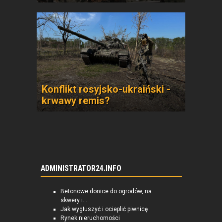
Konflikt rosyjsko-ukraiński -
krwawy remis?
ADMINISTRATOR24.INFO
Betonowe donice do ogrodów, na
skwery i...
Jak wygłuszyć i ocieplić piwnicę
Rynek nieruchomości