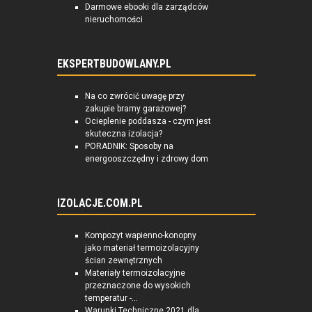
Darmowe ebooki dla zarządców
nieruchomości
EKSPERTBUDOWLANY.PL
Na co zwrócić uwagę przy
zakupie bramy garażowej?
Ocieplenie poddasza - czym jest
skuteczna izolacja?
PORADNIK: Sposoby na
energooszczędny i zdrowy dom
IZOLACJE.COM.PL
Kompozyt wapienno-konopny
jako materiał termoizolacyjny
ścian zewnętrznych
Materiały termoizolacyjne
przeznaczone do wysokich
temperatur -...
Warunki Techniczne 2021 dla