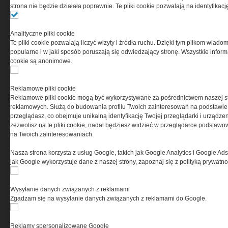
strona nie będzie działała poprawnie. Te pliki cookie pozwalają na identyfika
Ta witryna wykorzystuje pliki cookies do przechowywania
informacji na Twoim komputerze. Pliki cookies stosujemy
Analityczne pliki cookie
w celu świadczenia usług na najwyższym poziomie,
Te pliki cookie pozwalają liczyć wizyty i źródła ruchu. Dzięki tym plikom wiadom
w tym w sposób dostosowany do indywidualnych potrzeb.
popularne i w jaki sposób poruszają się odwiedzający stronę. Wszystkie inform
Korzystanie z witryny bez zmiany ustawień dotyczących
cookie są anonimowe.
cookies oznacza, że będą one zamieszczane w Twoim
urządzeniu końcowym. W każdym momencie możesz
dokonać zmiany ustawień przeglądarki dotyczących
Reklamowe pliki cookie
cookies. Nim Państwo zaczną korzystać z naszego
Reklamowe pliki cookie mogą być wykorzystywane za pośrednictwem naszej s
serwisu prosimy o zapoznanie się z naszą
polityką
reklamowych. Służą do budowania profilu Twoich zainteresowań na podstawie i
prywatności
oraz
informacją o cookies
.
przeglądasz, co obejmuje unikalną identyfikację Twojej przeglądarki i urządze
zezwolisz na te pliki cookie, nadal będziesz widzieć w przeglądarce podstawow
na Twoich zainteresowaniach.
Nasza strona korzysta z usług Google, takich jak Google Analytics i Google Ads
jak Google wykorzystuje dane z naszej strony, zapoznaj się z polityką prywatn
Wysyłanie danych związanych z reklamami
Copyright © 2004-2019 Grupa MEDIUM Spółka z ograniczoną odpowiedzialnością
Spółka komandytowa, nr KRS: 0000537655. Wszelkie prawa, w tym Autora,
Zgadzam się na wysyłanie danych związanych z reklamami do Google.
Wydawcy i Producenta bazy danych zastrzeżone. Jakiekolwiek dalsze
rozpowszechnianie artykułów zabronione. Korzystanie z serwisu i
zamieszczonych w nim utworów i danych wyłącznie na zasadach określonych w
Zasadach korzystania z serwisu.
Special-Ops
Reklamy spersonalizowane Google