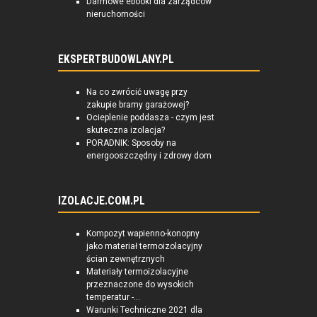
Darmowe ebooki dla zarządców
nieruchomości
EKSPERTBUDOWLANY.PL
Na co zwrócić uwagę przy
zakupie bramy garażowej?
Ocieplenie poddasza - czym jest
skuteczna izolacja?
PORADNIK: Sposoby na
energooszczędny i zdrowy dom
IZOLACJE.COM.PL
Kompozyt wapienno-konopny
jako materiał termoizolacyjny
ścian zewnętrznych
Materiały termoizolacyjne
przeznaczone do wysokich
temperatur -...
Warunki Techniczne 2021 dla