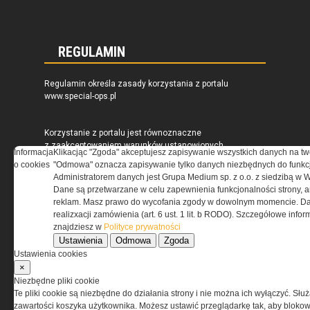
REGULAMIN
Regulamin określa zasady korzystania z portalu
www.special-ops.pl
Korzystanie z portalu jest równoznaczne
z zaakceptowaniem warunków ustanowionych
Informacja
Klikacjąc "Zgoda" akceptujesz zapisywanie wszystkich danych na tw
przez Grupa MEDIUM Spółka z ograniczoną
o cookies
"Odmowa" oznacza zapisywanie tylko danych niezbędnych do funkcj
odpowiedzialnością Spółka komandytowa, nr KRS:
Administratorem danych jest Grupa Medium sp. z o.o. z siedzibą w 
0000537655, NIP 1132860378, REGON 146393437
Dane są przetwarzane w celu zapewnienia funkcjonalności strony, a
(zwana dalej Grupa MEDIUM) w postaci Regulaminu.
reklam. Masz prawo do wycofania zgody w dowolnym momencie. Da
realizxacji zamówienia (art. 6 ust. 1 lit. b RODO). Szczegółowe inf
znajdziesz w
Polityce prywatności
Przeczytaj regulamin
Ustawienia
Odmowa
Zgoda
Ustawienia cookies
×
Niezbędne pliki cookie
Te pliki cookie są niezbędne do działania strony i nie można ich wyłączyć. Słu
PRYWATNOŚĆ
zawartości koszyka użytkownika. Możesz ustawić przeglądarkę tak, aby blokował