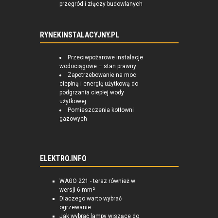
przegród i złączy budowlanych
RYNEKINSTALACYJNY.PL
Przeciwpożarowe instalacje
wodociągowe – stan prawny
Zapotrzebowanie na moc
cieplną i energię użytkową do
podgrzania ciepłej wody
użytkowej
Pomieszczenia kotłowni
gazowych
ELEKTRO.INFO
WAGO 221 - teraz również w
wersji 6 mm²
Dlaczego warto wybrać
ogrzewanie...
Jak wybrać lampy wiszące do