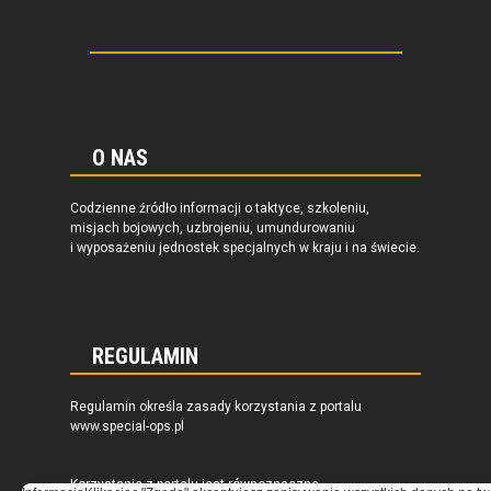
O NAS
Codzienne źródło informacji o taktyce, szkoleniu,
misjach bojowych, uzbrojeniu, umundurowaniu
i wyposażeniu jednostek specjalnych w kraju i na świecie.
REGULAMIN
Regulamin określa zasady korzystania z portalu
www.special-ops.pl
Korzystanie z portalu jest równoznaczne