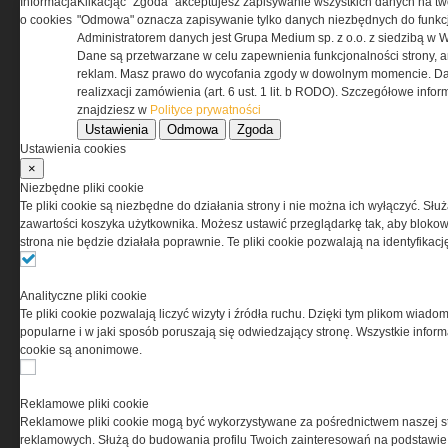
Informacja
Klikacjąc "Zgoda" akceptujesz zapisywanie wszystkich danych na tw
z zaakceptowaniem warunków ustanowionych
o cookies
"Odmowa" oznacza zapisywanie tylko danych niezbędnych do funkcj
przez Grupa MEDIUM Spółka z ograniczoną
Administratorem danych jest Grupa Medium sp. z o.o. z siedzibą w 
odpowiedzialnością Spółka komandytowa, nr KRS:
Dane są przetwarzane w celu zapewnienia funkcjonalności strony, a
0000537655, NIP 1132860378, REGON 146393437
reklam. Masz prawo do wycofania zgody w dowolnym momencie. Da
(zwana dalej Grupa MEDIUM) w postaci Regulaminu.
realizxacji zamówienia (art. 6 ust. 1 lit. b RODO). Szczegółowe inf
znajdziesz w
Polityce prywatności
Ustawienia
Odmowa
Zgoda
Przeczytaj regulamin
Ustawienia cookies
×
Niezbędne pliki cookie
Te pliki cookie są niezbędne do działania strony i nie można ich wyłączyć. Słu
zawartości koszyka użytkownika. Możesz ustawić przeglądarkę tak, aby blokował
PRYWATNOŚĆ
strona nie będzie działała poprawnie. Te pliki cookie pozwalają na identyfika
Ta witryna wykorzystuje pliki cookies do przechowywania
Analityczne pliki cookie
informacji na Twoim komputerze. Pliki cookies stosujemy
Te pliki cookie pozwalają liczyć wizyty i źródła ruchu. Dzięki tym plikom wiadom
w celu świadczenia usług na najwyższym poziomie,
popularne i w jaki sposób poruszają się odwiedzający stronę. Wszystkie inform
w tym w sposób dostosowany do indywidualnych potrzeb.
cookie są anonimowe.
Korzystanie z witryny bez zmiany ustawień dotyczących
cookies oznacza, że będą one zamieszczane w Twoim
urządzeniu końcowym. W każdym momencie możesz
Reklamowe pliki cookie
dokonać zmiany ustawień przeglądarki dotyczących
Reklamowe pliki cookie mogą być wykorzystywane za pośrednictwem naszej s
cookies. Nim Państwo zaczną korzystać z naszego
reklamowych. Służą do budowania profilu Twoich zainteresowań na podstawie i
serwisu prosimy o zapoznanie się z naszą
polityką