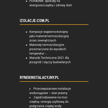
PORADNIK: Sposoby na
energooszczędny i zdrowy dom
IZOLACJE.COM.PL
Kompozyt wapienno-konopny
jako materiał termoizolacyjny
ścian zewnętrznych
Materiały termoizolacyjne
przeznaczone do wysokich
temperatur -...
Warunki Techniczne 2021 dla
przegród i złączy budowlanych
RYNEKINSTALACYJNY.PL
Przeciwpożarowe instalacje
wodociągowe – stan prawny
Zapotrzebowanie na moc
cieplną i energię użytkową do
podgrzania ciepłej wody