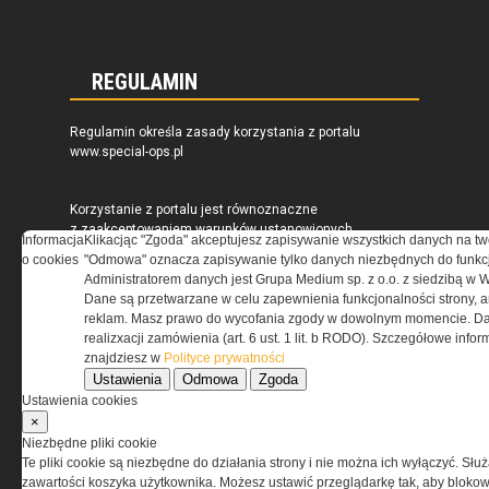
REGULAMIN
Regulamin określa zasady korzystania z portalu
www.special-ops.pl
Korzystanie z portalu jest równoznaczne
z zaakceptowaniem warunków ustanowionych
Informacja
Klikacjąc "Zgoda" akceptujesz zapisywanie wszystkich danych na tw
przez Grupa MEDIUM Spółka z ograniczoną
o cookies
"Odmowa" oznacza zapisywanie tylko danych niezbędnych do funkcj
odpowiedzialnością Spółka komandytowa, nr KRS:
Administratorem danych jest Grupa Medium sp. z o.o. z siedzibą w 
0000537655, NIP 1132860378, REGON 146393437
Dane są przetwarzane w celu zapewnienia funkcjonalności strony, a
(zwana dalej Grupa MEDIUM) w postaci Regulaminu.
reklam. Masz prawo do wycofania zgody w dowolnym momencie. Da
realizxacji zamówienia (art. 6 ust. 1 lit. b RODO). Szczegółowe inf
znajdziesz w
Polityce prywatności
Przeczytaj regulamin
Ustawienia
Odmowa
Zgoda
Ustawienia cookies
×
Niezbędne pliki cookie
Te pliki cookie są niezbędne do działania strony i nie można ich wyłączyć. Słu
PRYWATNOŚĆ
zawartości koszyka użytkownika. Możesz ustawić przeglądarkę tak, aby blokował