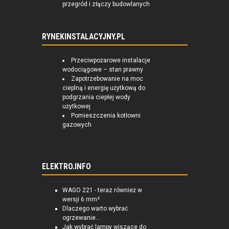
przegród i złączy budowlanych
RYNEKINSTALACYJNY.PL
Przeciwpożarowe instalacje
wodociągowe – stan prawny
Zapotrzebowanie na moc
cieplną i energię użytkową do
podgrzania ciepłej wody
użytkowej
Pomieszczenia kotłowni
gazowych
ELEKTRO.INFO
WAGO 221 - teraz również w
wersji 6 mm²
Dlaczego warto wybrać
ogrzewanie...
Jak wybrać lampy wiszące do