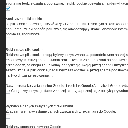
strona nie będzie działała poprawnie. Te pliki cookie pozwalają na identyfika
Ta witryna wykorzystuje pliki cookies do przechowywania
informacji na Twoim komputerze. Pliki cookies stosujemy
Analityczne pliki cookie
w celu świadczenia usług na najwyższym poziomie,
Te pliki cookie pozwalają liczyć wizyty i źródła ruchu. Dzięki tym plikom wiadom
w tym w sposób dostosowany do indywidualnych potrzeb.
popularne i w jaki sposób poruszają się odwiedzający stronę. Wszystkie inform
Korzystanie z witryny bez zmiany ustawień dotyczących
cookie są anonimowe.
cookies oznacza, że będą one zamieszczane w Twoim
urządzeniu końcowym. W każdym momencie możesz
dokonać zmiany ustawień przeglądarki dotyczących
Reklamowe pliki cookie
cookies. Nim Państwo zaczną korzystać z naszego
Reklamowe pliki cookie mogą być wykorzystywane za pośrednictwem naszej s
serwisu prosimy o zapoznanie się z naszą
polityką
reklamowych. Służą do budowania profilu Twoich zainteresowań na podstawie i
prywatności
oraz
informacją o cookies
.
przeglądasz, co obejmuje unikalną identyfikację Twojej przeglądarki i urządze
zezwolisz na te pliki cookie, nadal będziesz widzieć w przeglądarce podstawow
na Twoich zainteresowaniach.
Nasza strona korzysta z usług Google, takich jak Google Analytics i Google Ads
jak Google wykorzystuje dane z naszej strony, zapoznaj się z polityką prywatn
Wysyłanie danych związanych z reklamami
Copyright © 2004-2019 Grupa MEDIUM Spółka z ograniczoną odpowiedzialnością
Spółka komandytowa, nr KRS: 0000537655. Wszelkie prawa, w tym Autora,
Zgadzam się na wysyłanie danych związanych z reklamami do Google.
Wydawcy i Producenta bazy danych zastrzeżone. Jakiekolwiek dalsze
rozpowszechnianie artykułów zabronione. Korzystanie z serwisu i
zamieszczonych w nim utworów i danych wyłącznie na zasadach określonych w
Zasadach korzystania z serwisu.
Special-Ops
Reklamy spersonalizowane Google