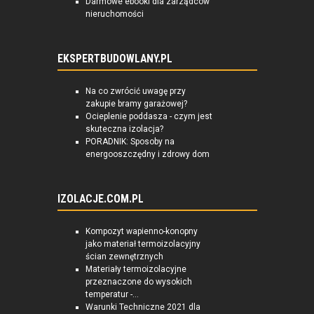
Darmowe ebooki dla zarządców
nieruchomości
EKSPERTBUDOWLANY.PL
Na co zwrócić uwagę przy
zakupie bramy garażowej?
Ocieplenie poddasza - czym jest
skuteczna izolacja?
PORADNIK: Sposoby na
energooszczędny i zdrowy dom
IZOLACJE.COM.PL
Kompozyt wapienno-konopny
jako materiał termoizolacyjny
ścian zewnętrznych
Materiały termoizolacyjne
przeznaczone do wysokich
temperatur -...
Warunki Techniczne 2021 dla