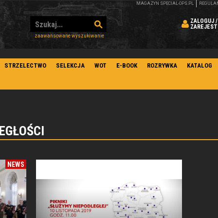
MAGAZYN SPECIAL-OPS.PL
REGULA
ZALOGUJ /
ZAREJEST
zaawansowane wyszukiwanie
STRZELECTWO
SELEKCJA
WOT
E-BOOK
ROZRYWKA
KATALOG
LEGŁOŚCI
NEWS