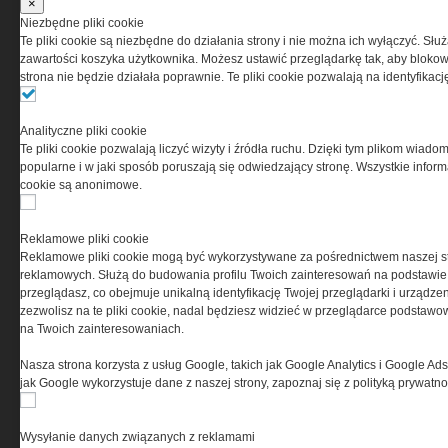
×
Niezbędne pliki cookie
Te pliki cookie są niezbędne do działania strony i nie można ich wyłączyć. Słu
zawartości koszyka użytkownika. Możesz ustawić przeglądarkę tak, aby blokował
strona nie będzie działała poprawnie. Te pliki cookie pozwalają na identyfika
Analityczne pliki cookie
Te pliki cookie pozwalają liczyć wizyty i źródła ruchu. Dzięki tym plikom wiadom
popularne i w jaki sposób poruszają się odwiedzający stronę. Wszystkie inform
O NAS
cookie są anonimowe.
Codzienne źródło informacji o taktyce, s
Reklamowe pliki cookie
misjach bojowych, uzbrojeniu, umundur
Reklamowe pliki cookie mogą być wykorzystywane za pośrednictwem naszej s
i wyposażeniu jednostek specjalnych w k
reklamowych. Służą do budowania profilu Twoich zainteresowań na podstawie i
i na świecie.
przeglądasz, co obejmuje unikalną identyfikację Twojej przeglądarki i urządze
zezwolisz na te pliki cookie, nadal będziesz widzieć w przeglądarce podstawow
na Twoich zainteresowaniach.
Nasza strona korzysta z usług Google, takich jak Google Analytics i Google Ads
jak Google wykorzystuje dane z naszej strony, zapoznaj się z polityką prywatn
Wysyłanie danych związanych z reklamami