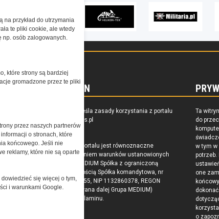
żą na przykład do utrzymania
a te pliki cookie, ale wtedy
cję np. osób zalogowanych.
o, które strony są bardziej
acje gromadzone przez te pliki
REGULAMIN
PRYW
zkoleniu,
Regulamin określa zasady korzystania z portalu
Ta witry
owaniu
www.special-ops.pl
do prze
trony przez naszych partnerów
raju
komputer
nformacji o stronach, które
świadcz
nia końcowego. Jeśli nie
Korzystanie z portalu jest równoznaczne
w tym w
e reklamy, które nie są oparte
z zaakceptowaniem warunków ustanowionych
potrzeb.
przez Grupa MEDIUM Spółka z ograniczoną
ustawie
odpowiedzialnością Spółka komandytowa, nr
one zam
 dowiedzieć się więcej o tym,
KRS: 0000537655, NIP 1132860378, REGON
końcow
ości i warunkami Google.
146393437 (zwana dalej Grupa MEDIUM)
dokonać 
w postaci Regulaminu.
dotyczą
korzysta
o zapoz