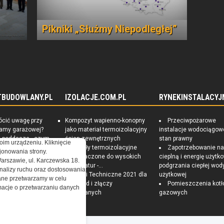
Pikniki „Służmy Niepodległej”
TBUDOWLANY.PL
IZOLACJE.COM.PL
RYNEKINSTALACYJ
ócić uwagę przy
Kompozyt wapienno-konopny
Przeciwpożarowe
ramy garażowej?
jako materiał termoizolacyjny
instalacje wodociągow
e poddasza - czym
ścian zewnętrznych
stan prawny
oim urządzeniu. Kliknięcie
czna izolacja?
Materiały termoizolacyjne
Zapotrzebowanie n
onowania strony.
 Sposoby na
przeznaczone do wysokich
cieplną i energię użytk
Warszawie, ul. Karczewska 18.
czędny i zdrowy
temperatur -...
podgrzania ciepłej wod
nalizy ruchu oraz dostosowania
Warunki Techniczne 2021 dla
użytkowej
ne przetwarzamy w celu
przegród i złączy
Pomieszczenia kotł
ormacje o przetwarzaniu danych
budowlanych
gazowych