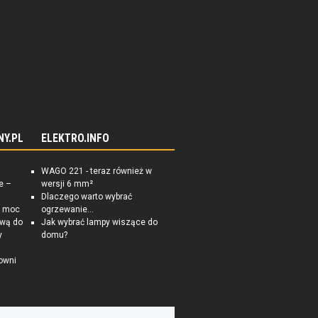
NY.PL
ELEKTRO.INFO
WAGO 221 - teraz również w
e –
wersji 6 mm²
Dlaczego warto wybrać
a moc
ogrzewanie...
ową do
Jak wybrać lampy wiszące do
y
domu?
owni