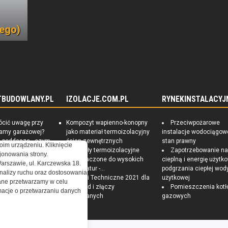
ego)
TBUDOWLANY.PL
IZOLACJE.COM.PL
RYNEKINSTALACYJ
ócić uwagę przy
Kompozyt wapienno-konopny
Przeciwpożarowe
ramy garażowej?
jako materiał termoizolacyjny
instalacje wodociągow
e poddasza - czym
ścian zewnętrznych
stan prawny
oim urządzeniu. Kliknięcie
czna izolacja?
Materiały termoizolacyjne
Zapotrzebowanie n
onowania strony.
 Sposoby na
przeznaczone do wysokich
cieplną i energię użytk
Warszawie, ul. Karczewska 18.
czędny i zdrowy
temperatur -...
podgrzania ciepłej wod
nalizy ruchu oraz dostosowania
Warunki Techniczne 2021 dla
użytkowej
ne przetwarzamy w celu
przegród i złączy
Pomieszczenia kotł
ormacje o przetwarzaniu danych
budowlanych
gazowych