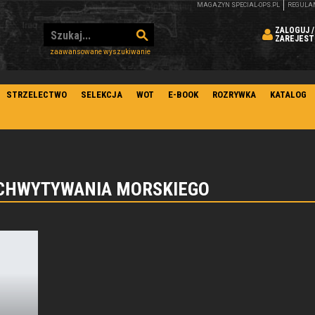
MAGAZYN SPECIAL-OPS.PL
REGULA
ZALOGUJ /
ZAREJEST
zaawansowane wyszukiwanie
STRZELECTWO
SELEKCJA
WOT
E-BOOK
ROZRYWKA
KATALOG
ECHWYTYWANIA MORSKIEGO