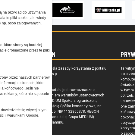
żą na przykład do utrzymania
a te pliki cookie, ale wtedy
cję np. osób zalogowanych.
o, które strony są bardziej
acje gromadzone przez te pliki
REGULAMIN
PRYW
zkoleniu,
Regulamin określa zasady korzystania z portalu
Ta witry
owaniu
www.special-ops.pl
do prze
trony przez naszych partnerów
raju
komputer
nformacji o stronach, które
świadcz
nia końcowego. Jeśli nie
Korzystanie z portalu jest równoznaczne
w tym w
e reklamy, które nie są oparte
z zaakceptowaniem warunków ustanowionych
potrzeb.
przez Grupa MEDIUM Spółka z ograniczoną
ustawie
odpowiedzialnością Spółka komandytowa, nr
one zam
 dowiedzieć się więcej o tym,
KRS: 0000537655, NIP 1132860378, REGON
końcow
ości i warunkami Google.
146393437 (zwana dalej Grupa MEDIUM)
dokonać 
w postaci Regulaminu.
dotyczą
korzysta
o zapoz