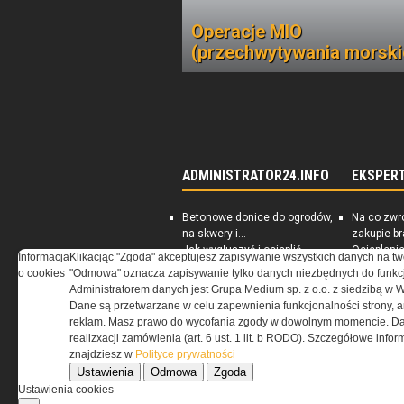
Operacje MIO
(przechwytywania morski
ADMINISTRATOR24.INFO
EKSPER
Betonowe donice do ogrodów,
Na co zwr
na skwery i...
zakupie b
Jak wygłuszyć i ocieplić
Ociepleni
Informacja
Klikacjąc "Zgoda" akceptujesz zapisywanie wszystkich danych na tw
piwnicę
jest skute
o cookies
"Odmowa" oznacza zapisywanie tylko danych niezbędnych do funkcj
Rynek nieruchomości
PORADNIK:
Administratorem danych jest Grupa Medium sp. z o.o. z siedzibą w 
Darmowe ebooki dla
energoosz
Dane są przetwarzane w celu zapewnienia funkcjonalności strony, a
zarządców nieruchomości
dom
reklam. Masz prawo do wycofania zgody w dowolnym momencie. Da
realizxacji zamówienia (art. 6 ust. 1 lit. b RODO). Szczegółowe inf
znajdziesz w
Polityce prywatności
Ustawienia
Odmowa
Zgoda
Ustawienia cookies