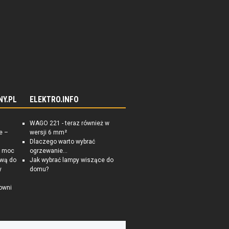
NY.PL
ELEKTRO.INFO
WAGO 221 - teraz również w
e –
wersji 6 mm²
Dlaczego warto wybrać
a moc
ogrzewanie...
ową do
Jak wybrać lampy wiszące do
y
domu?
owni