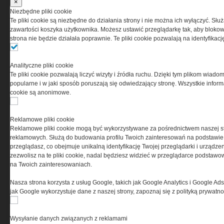
×
Niezbędne pliki cookie
Te pliki cookie są niezbędne do działania strony i nie można ich wyłączyć. Słu
zawartości koszyka użytkownika. Możesz ustawić przeglądarkę tak, aby blokował
strona nie będzie działała poprawnie. Te pliki cookie pozwalają na identyfika
Analityczne pliki cookie
Te pliki cookie pozwalają liczyć wizyty i źródła ruchu. Dzięki tym plikom wiadom
popularne i w jaki sposób poruszają się odwiedzający stronę. Wszystkie inform
O NAS
cookie są anonimowe.
Codzienne źródło informacji o taktyce, s
Reklamowe pliki cookie
misjach bojowych, uzbrojeniu, umundur
Reklamowe pliki cookie mogą być wykorzystywane za pośrednictwem naszej s
i wyposażeniu jednostek specjalnych w k
reklamowych. Służą do budowania profilu Twoich zainteresowań na podstawie i
i na świecie.
przeglądasz, co obejmuje unikalną identyfikację Twojej przeglądarki i urządze
zezwolisz na te pliki cookie, nadal będziesz widzieć w przeglądarce podstawow
na Twoich zainteresowaniach.
Nasza strona korzysta z usług Google, takich jak Google Analytics i Google Ads
jak Google wykorzystuje dane z naszej strony, zapoznaj się z polityką prywatn
Wysyłanie danych związanych z reklamami