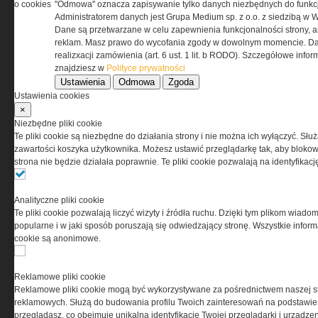
o cookies
"Odmowa" oznacza zapisywanie tylko danych niezbędnych do funkcj
przez Grupa MEDIUM Spółka z ograniczoną
Administratorem danych jest Grupa Medium sp. z o.o. z siedzibą w 
odpowiedzialnością Spółka komandytowa, nr KRS:
Dane są przetwarzane w celu zapewnienia funkcjonalności strony, a
0000537655, NIP 1132860378, REGON 146393437
reklam. Masz prawo do wycofania zgody w dowolnym momencie. Da
(zwana dalej Grupa MEDIUM) w postaci Regulaminu.
realizxacji zamówienia (art. 6 ust. 1 lit. b RODO). Szczegółowe inf
znajdziesz w
Polityce prywatności
Ustawienia
Odmowa
Zgoda
Przeczytaj regulamin
Ustawienia cookies
×
Niezbędne pliki cookie
Te pliki cookie są niezbędne do działania strony i nie można ich wyłączyć. Słu
zawartości koszyka użytkownika. Możesz ustawić przeglądarkę tak, aby blokował
PRYWATNOŚĆ
strona nie będzie działała poprawnie. Te pliki cookie pozwalają na identyfika
Ta witryna wykorzystuje pliki cookies do przechowywania
Analityczne pliki cookie
informacji na Twoim komputerze. Pliki cookies stosujemy
Te pliki cookie pozwalają liczyć wizyty i źródła ruchu. Dzięki tym plikom wiadom
w celu świadczenia usług na najwyższym poziomie,
popularne i w jaki sposób poruszają się odwiedzający stronę. Wszystkie inform
w tym w sposób dostosowany do indywidualnych potrzeb.
cookie są anonimowe.
Korzystanie z witryny bez zmiany ustawień dotyczących
cookies oznacza, że będą one zamieszczane w Twoim
urządzeniu końcowym. W każdym momencie możesz
Reklamowe pliki cookie
dokonać zmiany ustawień przeglądarki dotyczących
Reklamowe pliki cookie mogą być wykorzystywane za pośrednictwem naszej s
cookies. Nim Państwo zaczną korzystać z naszego
reklamowych. Służą do budowania profilu Twoich zainteresowań na podstawie i
serwisu prosimy o zapoznanie się z naszą
polityką
przeglądasz, co obejmuje unikalną identyfikację Twojej przeglądarki i urządze