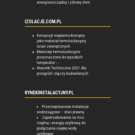
energooszczędny i zdrowy dom
IZOLACJE.COM.PL
Kompozyt wapienno-konopny
jako materiał termoizolacyjny
ścian zewnętrznych
Materiały termoizolacyjne
przeznaczone do wysokich
temperatur -...
Warunki Techniczne 2021 dla
przegród i złączy budowlanych
RYNEKINSTALACYJNY.PL
Przeciwpożarowe instalacje
wodociągowe – stan prawny
Zapotrzebowanie na moc
cieplną i energię użytkową do
podgrzania ciepłej wody
użytkowej