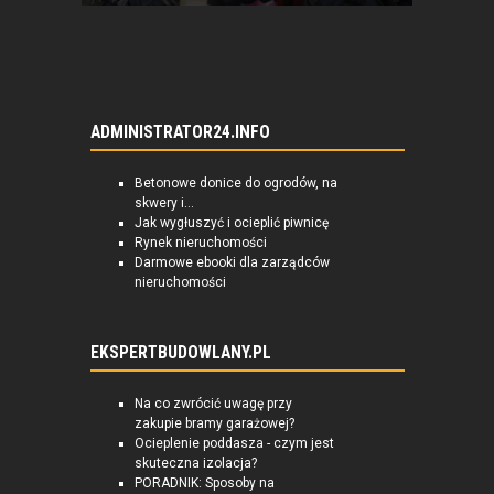
ADMINISTRATOR24.INFO
Betonowe donice do ogrodów, na
skwery i...
Jak wygłuszyć i ocieplić piwnicę
Rynek nieruchomości
Darmowe ebooki dla zarządców
nieruchomości
EKSPERTBUDOWLANY.PL
Na co zwrócić uwagę przy
zakupie bramy garażowej?
Ocieplenie poddasza - czym jest
skuteczna izolacja?
PORADNIK: Sposoby na