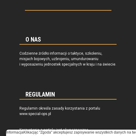
O NAS
Codzienne źródło informacji o taktyce, szkoleniu,
misjach bojowych, uzbrojeniu, umundurowaniu
i wyposażeniu jednostek specjalnych w kraju i na świecie.
REGULAMIN
Regulamin określa zasady korzystania z portalu
www.special-ops.pl
Korzystanie z portalu jest równoznaczne
Informacja
Klikacjąc "Zgoda" akceptujesz zapisywanie wszystkich danych na tw
z zaakceptowaniem warunków ustanowionych