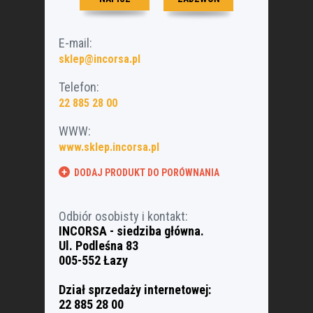
E-mail:
sklep@incorsa.pl
Telefon:
22 885 28 00
WWW:
www.sklep.incorsa.pl
DODAJ PRODUKT DO PORÓWNANIA
Odbiór osobisty i kontakt
:
INCORSA - siedziba główna.
Ul. Podleśna 83
005-552 Łazy
Dział sprzedaży internetowej:
22 885 28 00