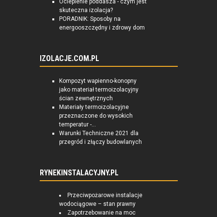
Ocieplenie poddasza - czym jest
skuteczna izolacja?
PORADNIK: Sposoby na
energooszczędny i zdrowy dom
IZOLACJE.COM.PL
Kompozyt wapienno-konopny
jako materiał termoizolacyjny
ścian zewnętrznych
Materiały termoizolacyjne
przeznaczone do wysokich
temperatur -...
Warunki Techniczne 2021 dla
przegród i złączy budowlanych
RYNEKINSTALACYJNY.PL
Przeciwpożarowe instalacje
wodociągowe – stan prawny
Zapotrzebowanie na moc