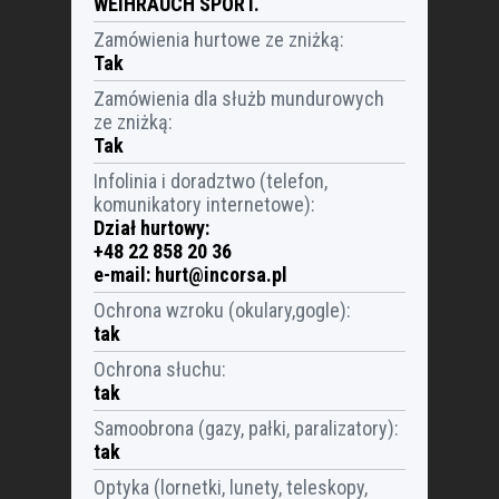
WEIHRAUCH SPORT.
Zamówienia hurtowe ze zniżką
:
Tak
Zamówienia dla służb mundurowych
ze zniżką
:
Tak
Infolinia i doradztwo (telefon,
komunikatory internetowe)
:
Dział hurtowy:
+48 22 858 20 36
e-mail:
hurt@incorsa.pl
Ochrona wzroku (okulary,gogle)
:
tak
Ochrona słuchu
:
tak
Samoobrona (gazy, pałki, paralizatory)
:
tak
Optyka (lornetki, lunety, teleskopy,