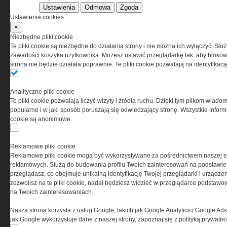
Ustawienia
Odmowa
Zgoda
Korzystanie z portalu jest równoznaczne
Ustawienia cookies
z zaakceptowaniem warunków ustanowionych
×
przez Grupa MEDIUM Spółka z ograniczoną
Niezbędne pliki cookie
odpowiedzialnością Spółka komandytowa, nr KRS:
Te pliki cookie są niezbędne do działania strony i nie można ich wyłączyć. Słu
0000537655, NIP 1132860378, REGON 146393437
zawartości koszyka użytkownika. Możesz ustawić przeglądarkę tak, aby blokował
(zwana dalej Grupa MEDIUM) w postaci Regulaminu.
strona nie będzie działała poprawnie. Te pliki cookie pozwalają na identyfika
Przeczytaj regulamin
Analityczne pliki cookie
Te pliki cookie pozwalają liczyć wizyty i źródła ruchu. Dzięki tym plikom wiadom
popularne i w jaki sposób poruszają się odwiedzający stronę. Wszystkie inform
cookie są anonimowe.
PRYWATNOŚĆ
Reklamowe pliki cookie
Reklamowe pliki cookie mogą być wykorzystywane za pośrednictwem naszej s
Ta witryna wykorzystuje pliki cookies do przechowywania
reklamowych. Służą do budowania profilu Twoich zainteresowań na podstawie i
informacji na Twoim komputerze. Pliki cookies stosujemy
przeglądasz, co obejmuje unikalną identyfikację Twojej przeglądarki i urządze
w celu świadczenia usług na najwyższym poziomie,
zezwolisz na te pliki cookie, nadal będziesz widzieć w przeglądarce podstawow
w tym w sposób dostosowany do indywidualnych potrzeb.
na Twoich zainteresowaniach.
Korzystanie z witryny bez zmiany ustawień dotyczących
cookies oznacza, że będą one zamieszczane w Twoim
Nasza strona korzysta z usług Google, takich jak Google Analytics i Google Ads
urządzeniu końcowym. W każdym momencie możesz
jak Google wykorzystuje dane z naszej strony, zapoznaj się z polityką prywatn
dokonać zmiany ustawień przeglądarki dotyczących