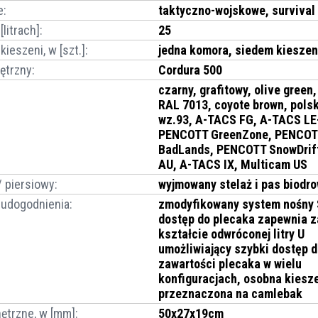
e
:
taktyczno-wojskowe, survival
litrach]
:
25
ieszeni, w [szt.]
:
jedna komora, siedem kieszen
ętrzny
:
Cordura 500
czarny, grafitowy, olive green
RAL 7013, coyote brown, polsk
wz.93, A-TACS FG, A-TACS LE
PENCOTT GreenZone, PENCOT
BadLands, PENCOTT SnowDrif
AU, A-TACS IX, Multicam US
 piersiowy
:
wyjmowany stelaż i pas biodr
udogodnienia
:
zmodyfikowany system nośny
dostęp do plecaka zapewnia 
kształcie odwróconej litry U
umożliwiający szybki dostęp 
zawartości plecaka w wielu
konfiguracjach, osobna kiesz
przeznaczona na camlebak
ętrzne, w [mm]
:
50x27x19cm