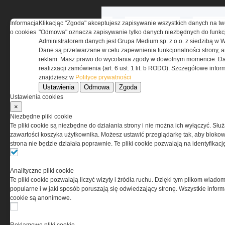
Informacja
Klikacjąc "Zgoda" akceptujesz zapisywanie wszystkich danych na tw
o cookies
"Odmowa" oznacza zapisywanie tylko danych niezbędnych do funkcj
Administratorem danych jest Grupa Medium sp. z o.o. z siedzibą w 
Dane są przetwarzane w celu zapewnienia funkcjonalności strony, a
reklam. Masz prawo do wycofania zgody w dowolnym momencie. Da
realizxacji zamówienia (art. 6 ust. 1 lit. b RODO). Szczegółowe inf
znajdziesz w
Polityce prywatności
Ustawienia
Odmowa
Zgoda
Ustawienia cookies
O NAS
×
Niezbędne pliki cookie
Te pliki cookie są niezbędne do działania strony i nie można ich wyłączyć. Słu
Codzienne źródło informacji o taktyce, s
zawartości koszyka użytkownika. Możesz ustawić przeglądarkę tak, aby blokował
misjach bojowych, uzbrojeniu, umundur
strona nie będzie działała poprawnie. Te pliki cookie pozwalają na identyfika
i wyposażeniu jednostek specjalnych w k
i na świecie.
Analityczne pliki cookie
Te pliki cookie pozwalają liczyć wizyty i źródła ruchu. Dzięki tym plikom wiadom
popularne i w jaki sposób poruszają się odwiedzający stronę. Wszystkie inform
cookie są anonimowe.