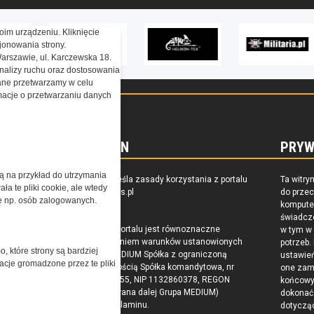
oim urządzeniu. Kliknięcie
onowania strony.
Warszawie, ul. Karczewska 18.
nalizy ruchu oraz dostosowania
ne przetwarzamy w celu
ormacje o przetwarzaniu danych
REGULAMIN
PRYW
żą na przykład do utrzymania
zkoleniu,
Regulamin określa zasady korzystania z portalu
Ta witry
a te pliki cookie, ale wtedy
owaniu
www.special-ops.pl
do prze
cję np. osób zalogowanych.
raju
komputer
świadcz
Korzystanie z portalu jest równoznaczne
w tym w
z zaakceptowaniem warunków ustanowionych
potrzeb.
o, które strony są bardziej
przez Grupa MEDIUM Spółka z ograniczoną
ustawie
acje gromadzone przez te pliki
odpowiedzialnością Spółka komandytowa, nr
one zam
KRS: 0000537655, NIP 1132860378, REGON
końcow
146393437 (zwana dalej Grupa MEDIUM)
dokonać 
w postaci Regulaminu.
dotyczą