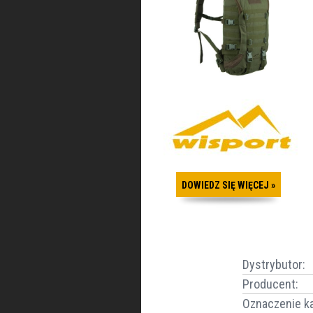
DOWIEDZ SIĘ WIĘCEJ »
Dystrybutor
:
Producent
:
Oznaczenie k