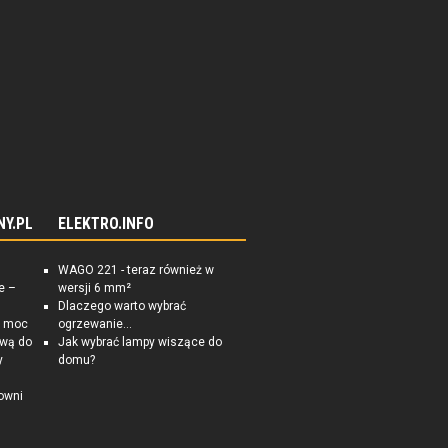
NY.PL
ELEKTRO.INFO
WAGO 221 - teraz również w
e –
wersji 6 mm²
Dlaczego warto wybrać
a moc
ogrzewanie...
ową do
Jak wybrać lampy wiszące do
y
domu?
owni