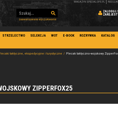
MAGAZYN SPECIAL-OPS.PL
REGULA
ZALOGUJ /
ZAREJEST
zaawansowane wyszukiwanie
STRZELECTWO
SELEKCJA
WOT
E-BOOK
ROZRYWKA
KATALOG
lecaki taktyczne, ekspedycyjne i turystyczne
Plecak taktyczno-wojskowy ZipperFo
WOJSKOWY ZIPPERFOX25