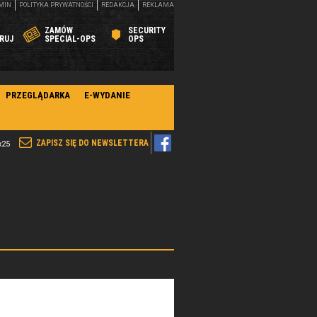
MIN
POLITYKA PRYWATNOŚCI
REDAKCJA
REKLAMA
ZAMÓW
SECURITY
RUJ
SPECIAL-OPS
OPS
PRZEGLĄDARKA
E-WYDANIE
ZAPISZ SIĘ DO NEWSLETTERA
x25