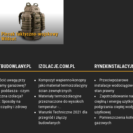
Plecak taktyczno-wojskowy
Wildcat
TBUDOWLANY.PL
IZOLACJE.COM.PL
RYNEKINSTALACYJ
ócić uwagę przy
Kompozyt wapienno-konopny
Przeciwpożarowe
ramy garażowej?
jako materiał termoizolacyjny
instalacje wodociągow
e poddasza - czym
ścian zewnętrznych
stan prawny
czna izolacja?
Materiały termoizolacyjne
Zapotrzebowanie n
 Sposoby na
przeznaczone do wysokich
cieplną i energię użytk
czędny i zdrowy
temperatur -...
podgrzania ciepłej wod
Warunki Techniczne 2021 dla
użytkowej
przegród i złączy
Pomieszczenia kotł
budowlanych
gazowych