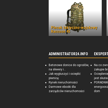
Plecak taktyczno-wojskowy
Raccoon 45
ADMINISTRATOR24.INFO
EKSPER
Betonowe donice do ogrodów,
Na co zwr
na skwery i...
zakupie b
Jak wygłuszyć i ocieplić
Ociepleni
piwnicę
jest skute
Rynek nieruchomości
PORADNIK:
Darmowe ebooki dla
energoosz
zarządców nieruchomości
dom