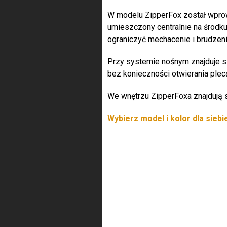
W modelu ZipperFox został wpro
umieszczony centralnie na środk
ograniczyć mechacenie i brudzeni
Przy systemie nośnym znajduje s
bez konieczności otwierania plec
We wnętrzu ZipperFoxa znajdują s
Wybierz model i kolor dla siebi