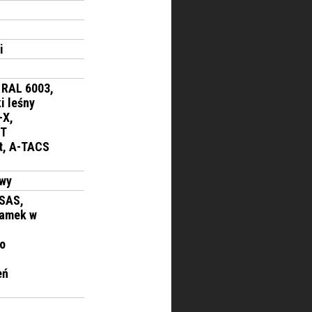
i
, RAL 6003,
i leśny
-X,
T
t, A-TACS
owy
 SAS,
zamek w
do
eń