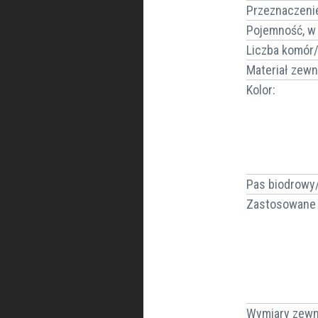
Przeznaczeni
Pojemność, w [
Liczba komór/k
Materiał zewn
Kolor
:
Pas biodrowy/
Zastosowane 
Wymiary zewn