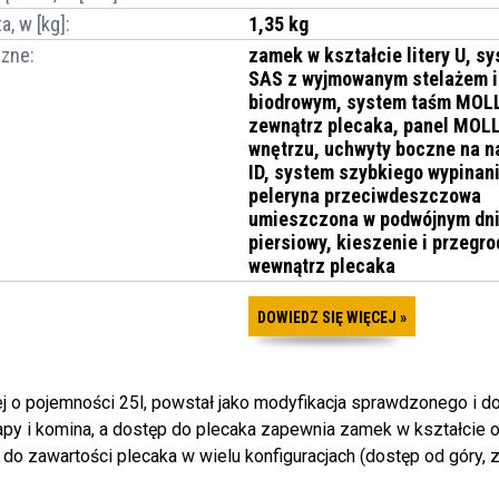
a, w [kg]
:
1,35 kg
czne
:
zamek w kształcie litery U, s
SAS z wyjmowanym stelażem 
biodrowym, system taśm MOL
zewnątrz plecaka, panel MOL
wnętrzu, uchwyty boczne na na
ID, system szybkiego wypinani
peleryna przeciwdeszczowa
umieszczona w podwójnym dni
piersiowy, kieszenie i przegro
wewnątrz plecaka
DOWIEDZ SIĘ WIĘCEJ »
nej o pojemności 25l, powstał jako modyfikacja sprawdzonego i d
apy i komina, a dostęp do plecaka zapewnia zamek w kształcie od
o zawartości plecaka w wielu konfiguracjach (dostęp od góry, z