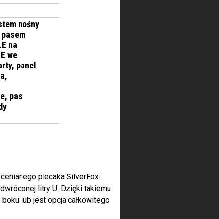
ystem nośny
i pasem
LE na
LE we
rty, panel
a,
e, pas
dy
ocenianego plecaka SilverFox.
wróconej litry U. Dzięki takiemu
 boku lub jest opcja całkowitego