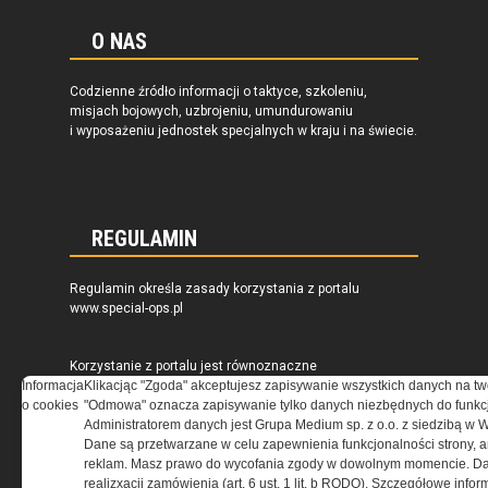
O NAS
Codzienne źródło informacji o taktyce, szkoleniu,
misjach bojowych, uzbrojeniu, umundurowaniu
i wyposażeniu jednostek specjalnych w kraju i na świecie.
REGULAMIN
Regulamin określa zasady korzystania z portalu
www.special-ops.pl
Korzystanie z portalu jest równoznaczne
Informacja
z zaakceptowaniem warunków ustanowionych
Klikacjąc "Zgoda" akceptujesz zapisywanie wszystkich danych na tw
o cookies
przez Grupa MEDIUM Spółka z ograniczoną
"Odmowa" oznacza zapisywanie tylko danych niezbędnych do funkcj
odpowiedzialnością Spółka komandytowa, nr KRS:
Administratorem danych jest Grupa Medium sp. z o.o. z siedzibą w 
0000537655, NIP 1132860378, REGON 146393437
Dane są przetwarzane w celu zapewnienia funkcjonalności strony, a
(zwana dalej Grupa MEDIUM) w postaci Regulaminu.
reklam. Masz prawo do wycofania zgody w dowolnym momencie. Da
realizxacji zamówienia (art. 6 ust. 1 lit. b RODO). Szczegółowe inf