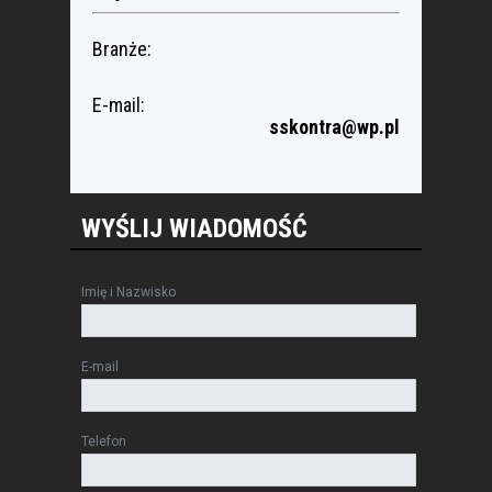
Branże:
E-mail:
sskontra@wp.pl
WYŚLIJ WIADOMOŚĆ
Imię i Nazwisko
E-mail
Telefon