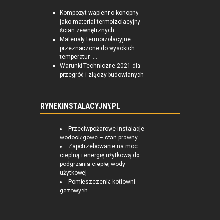
Kompozyt wapienno-konopny
jako materiał termoizolacyjny
ścian zewnętrznych
Materiały termoizolacyjne
przeznaczone do wysokich
temperatur -...
Warunki Techniczne 2021 dla
przegród i złączy budowlanych
RYNEKINSTALACYJNY.PL
Przeciwpożarowe instalacje
wodociągowe – stan prawny
Zapotrzebowanie na moc
cieplną i energię użytkową do
podgrzania ciepłej wody
użytkowej
Pomieszczenia kotłowni
gazowych