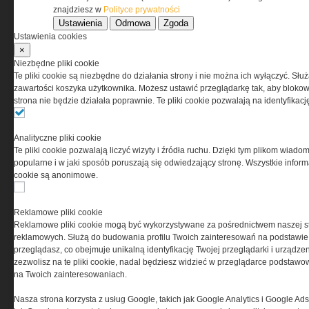
znajdziesz w
Polityce prywatności
Przeczytaj regulamin
Ustawienia
Odmowa
Zgoda
Ustawienia cookies
×
Niezbędne pliki cookie
Te pliki cookie są niezbędne do działania strony i nie można ich wyłączyć. Słu
PRYWATNOŚĆ
zawartości koszyka użytkownika. Możesz ustawić przeglądarkę tak, aby blokował
strona nie będzie działała poprawnie. Te pliki cookie pozwalają na identyfika
Ta witryna wykorzystuje pliki cookies do przechowywania
informacji na Twoim komputerze. Pliki cookies stosujemy
Analityczne pliki cookie
w celu świadczenia usług na najwyższym poziomie,
Te pliki cookie pozwalają liczyć wizyty i źródła ruchu. Dzięki tym plikom wiadom
w tym w sposób dostosowany do indywidualnych potrzeb.
popularne i w jaki sposób poruszają się odwiedzający stronę. Wszystkie inform
Korzystanie z witryny bez zmiany ustawień dotyczących
cookie są anonimowe.
cookies oznacza, że będą one zamieszczane w Twoim
urządzeniu końcowym. W każdym momencie możesz
dokonać zmiany ustawień przeglądarki dotyczących
Reklamowe pliki cookie
cookies. Nim Państwo zaczną korzystać z naszego
Reklamowe pliki cookie mogą być wykorzystywane za pośrednictwem naszej s
serwisu prosimy o zapoznanie się z naszą
polityką
reklamowych. Służą do budowania profilu Twoich zainteresowań na podstawie i
prywatności
oraz
informacją o cookies
.
przeglądasz, co obejmuje unikalną identyfikację Twojej przeglądarki i urządze
zezwolisz na te pliki cookie, nadal będziesz widzieć w przeglądarce podstawow
na Twoich zainteresowaniach.
Nasza strona korzysta z usług Google, takich jak Google Analytics i Google Ads