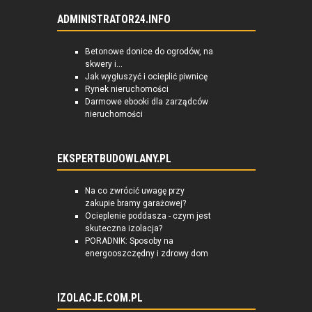
ADMINISTRATOR24.INFO
Betonowe donice do ogrodów, na
skwery i...
Jak wygłuszyć i ocieplić piwnicę
Rynek nieruchomości
Darmowe ebooki dla zarządców
nieruchomości
EKSPERTBUDOWLANY.PL
Na co zwrócić uwagę przy
zakupie bramy garażowej?
Ocieplenie poddasza - czym jest
skuteczna izolacja?
PORADNIK: Sposoby na
energooszczędny i zdrowy dom
IZOLACJE.COM.PL