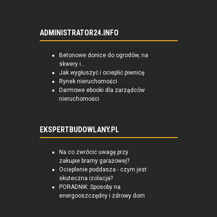
ADMINISTRATOR24.INFO
Betonowe donice do ogrodów, na
skwery i...
Jak wygłuszyć i ocieplić piwnicę
Rynek nieruchomości
Darmowe ebooki dla zarządców
nieruchomości
EKSPERTBUDOWLANY.PL
Na co zwrócić uwagę przy
zakupie bramy garażowej?
Ocieplenie poddasza - czym jest
skuteczna izolacja?
PORADNIK: Sposoby na
energooszczędny i zdrowy dom