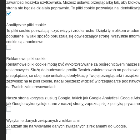
0000537655, NIP 1132860378, REGON 146393437
zawartości koszyka użytkownika. Możesz ustawić przeglądarkę tak, aby blokował
(zwana dalej Grupa MEDIUM) w postaci Regulaminu.
strona nie będzie działała poprawnie. Te pliki cookie pozwalają na identyfika
Przeczytaj regulamin
Analityczne pliki cookie
Te pliki cookie pozwalają liczyć wizyty i źródła ruchu. Dzięki tym plikom wiadom
popularne i w jaki sposób poruszają się odwiedzający stronę. Wszystkie inform
cookie są anonimowe.
PRYWATNOŚĆ
Reklamowe pliki cookie
Reklamowe pliki cookie mogą być wykorzystywane za pośrednictwem naszej s
Ta witryna wykorzystuje pliki cookies do przechowywania
reklamowych. Służą do budowania profilu Twoich zainteresowań na podstawie i
informacji na Twoim komputerze. Pliki cookies stosujemy
przeglądasz, co obejmuje unikalną identyfikację Twojej przeglądarki i urządze
w celu świadczenia usług na najwyższym poziomie,
zezwolisz na te pliki cookie, nadal będziesz widzieć w przeglądarce podstawow
w tym w sposób dostosowany do indywidualnych potrzeb.
na Twoich zainteresowaniach.
Korzystanie z witryny bez zmiany ustawień dotyczących
cookies oznacza, że będą one zamieszczane w Twoim
Nasza strona korzysta z usług Google, takich jak Google Analytics i Google Ads
urządzeniu końcowym. W każdym momencie możesz
jak Google wykorzystuje dane z naszej strony, zapoznaj się z polityką prywatn
dokonać zmiany ustawień przeglądarki dotyczących
cookies. Nim Państwo zaczną korzystać z naszego
serwisu prosimy o zapoznanie się z naszą
polityką
Wysyłanie danych związanych z reklamami
prywatności
oraz
informacją o cookies
.
Zgadzam się na wysyłanie danych związanych z reklamami do Google.