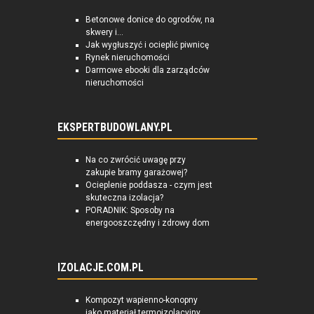
Betonowe donice do ogrodów, na
skwery i...
Jak wygłuszyć i ocieplić piwnicę
Rynek nieruchomości
Darmowe ebooki dla zarządców
nieruchomości
EKSPERTBUDOWLANY.PL
Na co zwrócić uwagę przy
zakupie bramy garażowej?
Ocieplenie poddasza - czym jest
skuteczna izolacja?
PORADNIK: Sposoby na
energooszczędny i zdrowy dom
IZOLACJE.COM.PL
Kompozyt wapienno-konopny
jako materiał termoizolacyjny