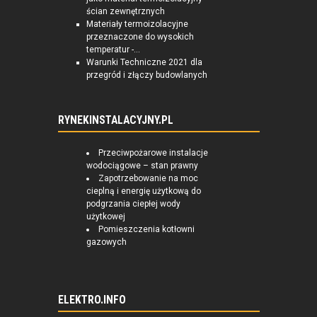
ścian zewnętrznych
Materiały termoizolacyjne
przeznaczone do wysokich
temperatur -...
Warunki Techniczne 2021 dla
przegród i złączy budowlanych
RYNEKINSTALACYJNY.PL
Przeciwpożarowe instalacje
wodociągowe – stan prawny
Zapotrzebowanie na moc
cieplną i energię użytkową do
podgrzania ciepłej wody
użytkowej
Pomieszczenia kotłowni
gazowych
ELEKTRO.INFO