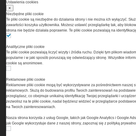
Ustawienia cookies
×
Niezbędne pliki cookie
Te pliki cookie są niezbędne do działania strony i nie można ich wyłączyć. Słu
PRYWATNOŚĆ
zawartości koszyka użytkownika. Możesz ustawić przeglądarkę tak, aby blokował
strona nie będzie działała poprawnie. Te pliki cookie pozwalają na identyfika
Ta witryna wykorzystuje pliki cookies do przechowywania
informacji na Twoim komputerze. Pliki cookies stosujemy
Analityczne pliki cookie
w celu świadczenia usług na najwyższym poziomie,
Te pliki cookie pozwalają liczyć wizyty i źródła ruchu. Dzięki tym plikom wiadom
w tym w sposób dostosowany do indywidualnych potrzeb.
popularne i w jaki sposób poruszają się odwiedzający stronę. Wszystkie inform
Korzystanie z witryny bez zmiany ustawień dotyczących
cookie są anonimowe.
cookies oznacza, że będą one zamieszczane w Twoim
urządzeniu końcowym. W każdym momencie możesz
dokonać zmiany ustawień przeglądarki dotyczących
Reklamowe pliki cookie
cookies. Nim Państwo zaczną korzystać z naszego
Reklamowe pliki cookie mogą być wykorzystywane za pośrednictwem naszej s
serwisu prosimy o zapoznanie się z naszą
polityką
reklamowych. Służą do budowania profilu Twoich zainteresowań na podstawie i
prywatności
oraz
informacją o cookies
.
przeglądasz, co obejmuje unikalną identyfikację Twojej przeglądarki i urządze
zezwolisz na te pliki cookie, nadal będziesz widzieć w przeglądarce podstawow
na Twoich zainteresowaniach.
Nasza strona korzysta z usług Google, takich jak Google Analytics i Google Ads
jak Google wykorzystuje dane z naszej strony, zapoznaj się z polityką prywatn