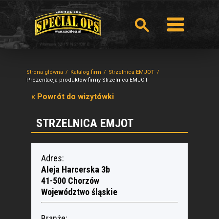
Strona główna
Katalog firm
Strzelnica EMJOT
Prezentacja produktów firmy Strzelnica EMJOT
« Powrót do wizytówki
STRZELNICA EMJOT
Adres:
Aleja Harcerska 3b
41-500 Chorzów
Województwo śląskie
Branże: