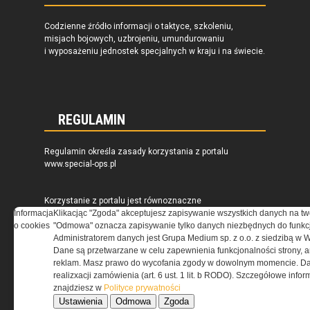
Codzienne źródło informacji o taktyce, szkoleniu,
misjach bojowych, uzbrojeniu, umundurowaniu
i wyposażeniu jednostek specjalnych w kraju i na świecie.
REGULAMIN
Regulamin określa zasady korzystania z portalu
www.special-ops.pl
Korzystanie z portalu jest równoznaczne
Informacja
z zaakceptowaniem warunków ustanowionych
Klikacjąc "Zgoda" akceptujesz zapisywanie wszystkich danych na tw
o cookies
przez Grupa MEDIUM Spółka z ograniczoną
"Odmowa" oznacza zapisywanie tylko danych niezbędnych do funkcj
odpowiedzialnością Spółka komandytowa, nr KRS:
Administratorem danych jest Grupa Medium sp. z o.o. z siedzibą w 
0000537655, NIP 1132860378, REGON 146393437
Dane są przetwarzane w celu zapewnienia funkcjonalności strony, a
(zwana dalej Grupa MEDIUM) w postaci Regulaminu.
reklam. Masz prawo do wycofania zgody w dowolnym momencie. Da
realizxacji zamówienia (art. 6 ust. 1 lit. b RODO). Szczegółowe inf
znajdziesz w
Polityce prywatności
Przeczytaj regulamin
Ustawienia
Odmowa
Zgoda