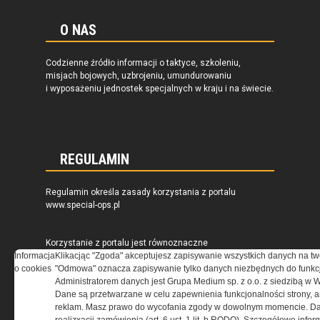
O NAS
Codzienne źródło informacji o taktyce, szkoleniu,
misjach bojowych, uzbrojeniu, umundurowaniu
i wyposażeniu jednostek specjalnych w kraju i na świecie.
REGULAMIN
Regulamin określa zasady korzystania z portalu
www.special-ops.pl
Korzystanie z portalu jest równoznaczne
Informacja
z zaakceptowaniem warunków ustanowionych
Klikacjąc "Zgoda" akceptujesz zapisywanie wszystkich danych na tw
o cookies
przez Grupa MEDIUM Spółka z ograniczoną
"Odmowa" oznacza zapisywanie tylko danych niezbędnych do funkcj
odpowiedzialnością Spółka komandytowa, nr KRS:
Administratorem danych jest Grupa Medium sp. z o.o. z siedzibą w 
0000537655, NIP 1132860378, REGON 146393437
Dane są przetwarzane w celu zapewnienia funkcjonalności strony, a
(zwana dalej Grupa MEDIUM) w postaci Regulaminu.
reklam. Masz prawo do wycofania zgody w dowolnym momencie. Da