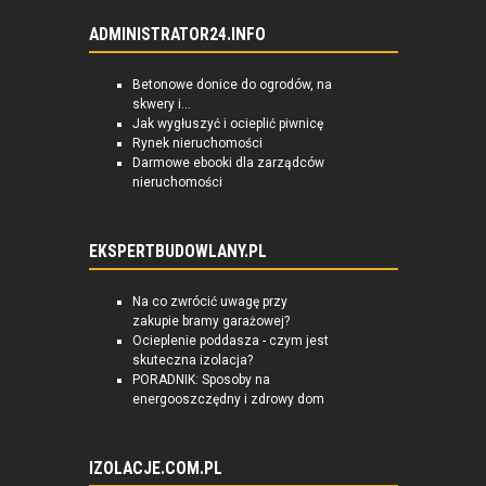
ADMINISTRATOR24.INFO
Betonowe donice do ogrodów, na
skwery i...
Jak wygłuszyć i ocieplić piwnicę
Rynek nieruchomości
Darmowe ebooki dla zarządców
nieruchomości
EKSPERTBUDOWLANY.PL
Na co zwrócić uwagę przy
zakupie bramy garażowej?
Ocieplenie poddasza - czym jest
skuteczna izolacja?
PORADNIK: Sposoby na
energooszczędny i zdrowy dom
IZOLACJE.COM.PL