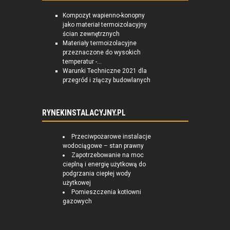
Kompozyt wapienno-konopny
jako materiał termoizolacyjny
ścian zewnętrznych
Materiały termoizolacyjne
przeznaczone do wysokich
temperatur -...
Warunki Techniczne 2021 dla
przegród i złączy budowlanych
RYNEKINSTALACYJNY.PL
Przeciwpożarowe instalacje
wodociągowe – stan prawny
Zapotrzebowanie na moc
cieplną i energię użytkową do
podgrzania ciepłej wody
użytkowej
Pomieszczenia kotłowni
gazowych