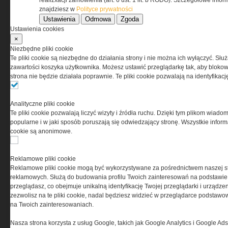
realizxacji zamówienia (art. 6 ust. 1 lit. b RODO). Szczegółowe inf
znajdziesz w
Polityce prywatności
Przeczytaj regulamin
Ustawienia
Odmowa
Zgoda
Ustawienia cookies
×
Niezbędne pliki cookie
Te pliki cookie są niezbędne do działania strony i nie można ich wyłączyć. Słu
PRYWATNOŚĆ
zawartości koszyka użytkownika. Możesz ustawić przeglądarkę tak, aby blokował
strona nie będzie działała poprawnie. Te pliki cookie pozwalają na identyfika
Ta witryna wykorzystuje pliki cookies do przechowywania
informacji na Twoim komputerze. Pliki cookies stosujemy
Analityczne pliki cookie
w celu świadczenia usług na najwyższym poziomie,
Te pliki cookie pozwalają liczyć wizyty i źródła ruchu. Dzięki tym plikom wiadom
w tym w sposób dostosowany do indywidualnych potrzeb.
popularne i w jaki sposób poruszają się odwiedzający stronę. Wszystkie inform
Korzystanie z witryny bez zmiany ustawień dotyczących
cookie są anonimowe.
cookies oznacza, że będą one zamieszczane w Twoim
urządzeniu końcowym. W każdym momencie możesz
dokonać zmiany ustawień przeglądarki dotyczących
Reklamowe pliki cookie
cookies. Nim Państwo zaczną korzystać z naszego
Reklamowe pliki cookie mogą być wykorzystywane za pośrednictwem naszej s
serwisu prosimy o zapoznanie się z naszą
polityką
reklamowych. Służą do budowania profilu Twoich zainteresowań na podstawie i
prywatności
oraz
informacją o cookies
.
przeglądasz, co obejmuje unikalną identyfikację Twojej przeglądarki i urządze
zezwolisz na te pliki cookie, nadal będziesz widzieć w przeglądarce podstawow
na Twoich zainteresowaniach.
Nasza strona korzysta z usług Google, takich jak Google Analytics i Google Ads