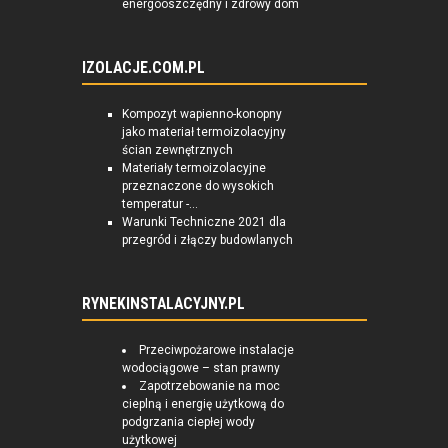
energooszczędny i zdrowy dom
IZOLACJE.COM.PL
Kompozyt wapienno-konopny
jako materiał termoizolacyjny
ścian zewnętrznych
Materiały termoizolacyjne
przeznaczone do wysokich
temperatur -...
Warunki Techniczne 2021 dla
przegród i złączy budowlanych
RYNEKINSTALACYJNY.PL
Przeciwpożarowe instalacje
wodociągowe – stan prawny
Zapotrzebowanie na moc
cieplną i energię użytkową do
podgrzania ciepłej wody
użytkowej