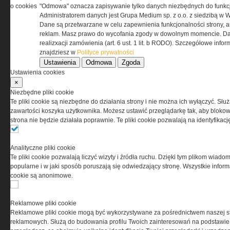
o cookies
przez Grupa MEDIUM Spółka z ograniczoną
"Odmowa" oznacza zapisywanie tylko danych niezbędnych do funkcj
odpowiedzialnością Spółka komandytowa, nr KRS:
Administratorem danych jest Grupa Medium sp. z o.o. z siedzibą w 
0000537655, NIP 1132860378, REGON 146393437
Dane są przetwarzane w celu zapewnienia funkcjonalności strony, a
(zwana dalej Grupa MEDIUM) w postaci Regulaminu.
reklam. Masz prawo do wycofania zgody w dowolnym momencie. Da
realizxacji zamówienia (art. 6 ust. 1 lit. b RODO). Szczegółowe inf
znajdziesz w
Polityce prywatności
Przeczytaj regulamin
Ustawienia
Odmowa
Zgoda
Ustawienia cookies
×
Niezbędne pliki cookie
Te pliki cookie są niezbędne do działania strony i nie można ich wyłączyć. Słu
PRYWATNOŚĆ
zawartości koszyka użytkownika. Możesz ustawić przeglądarkę tak, aby blokował
strona nie będzie działała poprawnie. Te pliki cookie pozwalają na identyfika
Ta witryna wykorzystuje pliki cookies do przechowywania
informacji na Twoim komputerze. Pliki cookies stosujemy
Analityczne pliki cookie
w celu świadczenia usług na najwyższym poziomie,
Te pliki cookie pozwalają liczyć wizyty i źródła ruchu. Dzięki tym plikom wiadom
w tym w sposób dostosowany do indywidualnych potrzeb.
popularne i w jaki sposób poruszają się odwiedzający stronę. Wszystkie inform
Korzystanie z witryny bez zmiany ustawień dotyczących
cookie są anonimowe.
cookies oznacza, że będą one zamieszczane w Twoim
urządzeniu końcowym. W każdym momencie możesz
dokonać zmiany ustawień przeglądarki dotyczących
Reklamowe pliki cookie
cookies. Nim Państwo zaczną korzystać z naszego
Reklamowe pliki cookie mogą być wykorzystywane za pośrednictwem naszej s
serwisu prosimy o zapoznanie się z naszą
polityką
reklamowych. Służą do budowania profilu Twoich zainteresowań na podstawie i
prywatności
oraz
informacją o cookies
.