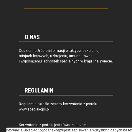
O NAS
Codzienne źródło informacji o taktyce, szkoleniu,
misjach bojowych, uzbrojeniu, umundurowaniu
i wyposażeniu jednostek specjalnych w kraju i na świecie.
REGULAMIN
Regulamin określa zasady korzystania z portalu
www.special-ops.pl
Korzystanie z portalu jest równoznaczne
Informacja
z zaakceptowaniem warunków ustanowionych
Klikacjąc "Zgoda" akceptujesz zapisywanie wszystkich danych na tw