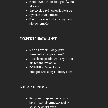
Betonowe donice do ogrodów, na
skwery i...
Jak wygłuszyć i ocieplić piwnicę
Rynek nieruchomości
Darmowe ebooki dla zarządców
nieruchomości
EKSPERTBUDOWLANY.PL
Na co zwrócić uwagę przy
zakupie bramy garażowej?
Ocieplenie poddasza - czym jest
skuteczna izolacja?
PORADNIK: Sposoby na
energooszczędny i zdrowy dom
IZOLACJE.COM.PL
Kompozyt wapienno-konopny
jako materiał termoizolacyjny
ścian zewnętrznych