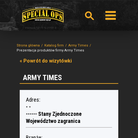
Strona główna
Katalog firm
Army Times
Prezentacja produktów firmy Army Times
« Powrót do wizytówki
ARMY TIMES
Adres:
- -
------ Stany Zjednoczone
Województwo zagranica
Branże: