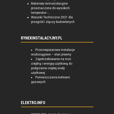
Materiały termoizolacyjne
przeznaczone do wysokich
temperatur -...
Warunki Techniczne 2021 dla
przegród i złączy budowlanych
RYNEKINSTALACYJNY.PL
Przeciwpożarowe instalacje
wodociągowe – stan prawny
Zapotrzebowanie na moc
cieplną i energię użytkową do
podgrzania ciepłej wody
użytkowej
Pomieszczenia kotłowni
gazowych
ELEKTRO.INFO