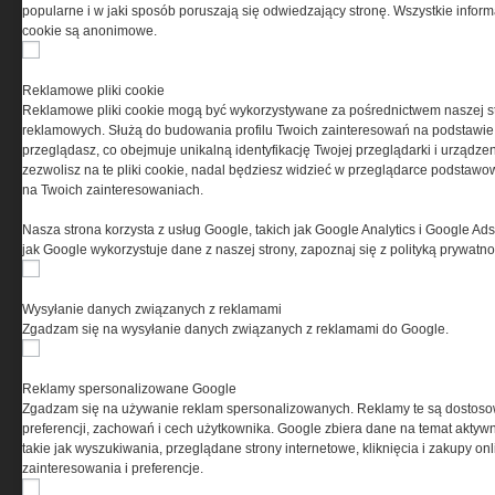
popularne i w jaki sposób poruszają się odwiedzający stronę. Wszystkie inform
cookie są anonimowe.
PRYWATNOŚĆ
Reklamowe pliki cookie
Reklamowe pliki cookie mogą być wykorzystywane za pośrednictwem naszej s
Ta witryna wykorzystuje pliki cookies do przechowywania
reklamowych. Służą do budowania profilu Twoich zainteresowań na podstawie i
informacji na Twoim komputerze. Pliki cookies stosujemy
przeglądasz, co obejmuje unikalną identyfikację Twojej przeglądarki i urządze
w celu świadczenia usług na najwyższym poziomie,
zezwolisz na te pliki cookie, nadal będziesz widzieć w przeglądarce podstawow
w tym w sposób dostosowany do indywidualnych potrzeb.
na Twoich zainteresowaniach.
Korzystanie z witryny bez zmiany ustawień dotyczących
cookies oznacza, że będą one zamieszczane w Twoim
Nasza strona korzysta z usług Google, takich jak Google Analytics i Google Ads
urządzeniu końcowym. W każdym momencie możesz
jak Google wykorzystuje dane z naszej strony, zapoznaj się z polityką prywatn
dokonać zmiany ustawień przeglądarki dotyczących
cookies. Nim Państwo zaczną korzystać z naszego
serwisu prosimy o zapoznanie się z naszą
polityką
Wysyłanie danych związanych z reklamami
prywatności
oraz
informacją o cookies
.
Zgadzam się na wysyłanie danych związanych z reklamami do Google.
Reklamy spersonalizowane Google
Zgadzam się na używanie reklam spersonalizowanych. Reklamy te są dostos
preferencji, zachowań i cech użytkownika. Google zbiera dane na temat aktywn
takie jak wyszukiwania, przeglądane strony internetowe, kliknięcia i zakupy onl
zainteresowania i preferencje.