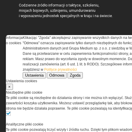
Codzienne źródło informacji o taktyce, szkoleniu,
misjach bojowych, uzbrojeniu, umundurowaniu
i wyposażeniu jednostek specjalnych w kraju i na świecie.
Informacja
Klikacjąc "Zgoda" akceptujesz zapisywanie wszystkich danych na tw
o cookies
"Odmowa" oznacza zapisywanie tylko danych niezbędnych do funkcj
REGULAMIN
Administratorem danych jest Grupa Medium sp. z o.o. z siedzibą w 
Dane są przetwarzane w celu zapewnienia funkcjonalności strony, a
Regulamin określa zasady korzystania z portalu
reklam. Masz prawo do wycofania zgody w dowolnym momencie. Da
www.special-ops.pl
realizxacji zamówienia (art. 6 ust. 1 lit. b RODO). Szczegółowe inf
znajdziesz w
Polityce prywatności
Ustawienia
Odmowa
Zgoda
Korzystanie z portalu jest równoznaczne
Ustawienia cookies
z zaakceptowaniem warunków ustanowionych
×
przez Grupa MEDIUM Spółka z ograniczoną
Niezbędne pliki cookie
odpowiedzialnością Spółka komandytowa, nr KRS:
Te pliki cookie są niezbędne do działania strony i nie można ich wyłączyć. Słu
0000537655, NIP 1132860378, REGON 146393437
zawartości koszyka użytkownika. Możesz ustawić przeglądarkę tak, aby blokował
(zwana dalej Grupa MEDIUM) w postaci Regulaminu.
strona nie będzie działała poprawnie. Te pliki cookie pozwalają na identyfika
Przeczytaj regulamin
Analityczne pliki cookie
Te pliki cookie pozwalają liczyć wizyty i źródła ruchu. Dzięki tym plikom wiadom