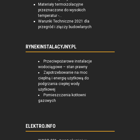
Materiały termoizolacyjne
przeznaczone do wysokich
temperatur -...
Warunki Techniczne 2021 dla
przegród i złączy budowlanych
RYNEKINSTALACYJNY.PL
Przeciwpożarowe instalacje
wodociągowe – stan prawny
Zapotrzebowanie na moc
cieplną i energię użytkową do
podgrzania ciepłej wody
użytkowej
Pomieszczenia kotłowni
gazowych
ELEKTRO.INFO