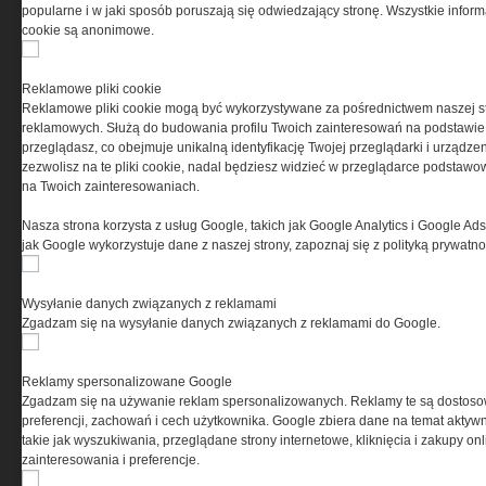
popularne i w jaki sposób poruszają się odwiedzający stronę. Wszystkie inform
cookie są anonimowe.
PRYWATNOŚĆ
Reklamowe pliki cookie
Reklamowe pliki cookie mogą być wykorzystywane za pośrednictwem naszej s
Ta witryna wykorzystuje pliki cookies do przechowywania
reklamowych. Służą do budowania profilu Twoich zainteresowań na podstawie i
informacji na Twoim komputerze. Pliki cookies stosujemy
przeglądasz, co obejmuje unikalną identyfikację Twojej przeglądarki i urządze
w celu świadczenia usług na najwyższym poziomie,
zezwolisz na te pliki cookie, nadal będziesz widzieć w przeglądarce podstawow
w tym w sposób dostosowany do indywidualnych potrzeb.
na Twoich zainteresowaniach.
Korzystanie z witryny bez zmiany ustawień dotyczących
cookies oznacza, że będą one zamieszczane w Twoim
Nasza strona korzysta z usług Google, takich jak Google Analytics i Google Ads
urządzeniu końcowym. W każdym momencie możesz
jak Google wykorzystuje dane z naszej strony, zapoznaj się z polityką prywatn
dokonać zmiany ustawień przeglądarki dotyczących
cookies. Nim Państwo zaczną korzystać z naszego
serwisu prosimy o zapoznanie się z naszą
polityką
Wysyłanie danych związanych z reklamami
prywatności
oraz
informacją o cookies
.
Zgadzam się na wysyłanie danych związanych z reklamami do Google.
Reklamy spersonalizowane Google
Zgadzam się na używanie reklam spersonalizowanych. Reklamy te są dostos
preferencji, zachowań i cech użytkownika. Google zbiera dane na temat aktywn
takie jak wyszukiwania, przeglądane strony internetowe, kliknięcia i zakupy onl
zainteresowania i preferencje.