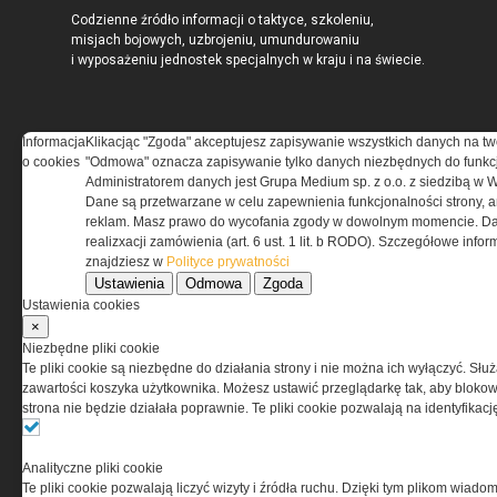
Codzienne źródło informacji o taktyce, szkoleniu,
misjach bojowych, uzbrojeniu, umundurowaniu
i wyposażeniu jednostek specjalnych w kraju i na świecie.
Informacja
Klikacjąc "Zgoda" akceptujesz zapisywanie wszystkich danych na tw
o cookies
"Odmowa" oznacza zapisywanie tylko danych niezbędnych do funkcj
REGULAMIN
Administratorem danych jest Grupa Medium sp. z o.o. z siedzibą w 
Dane są przetwarzane w celu zapewnienia funkcjonalności strony, a
Regulamin określa zasady korzystania z portalu
reklam. Masz prawo do wycofania zgody w dowolnym momencie. Da
www.special-ops.pl
realizxacji zamówienia (art. 6 ust. 1 lit. b RODO). Szczegółowe inf
znajdziesz w
Polityce prywatności
Ustawienia
Odmowa
Zgoda
Korzystanie z portalu jest równoznaczne
Ustawienia cookies
z zaakceptowaniem warunków ustanowionych
×
przez Grupa MEDIUM Spółka z ograniczoną
Niezbędne pliki cookie
odpowiedzialnością Spółka komandytowa, nr KRS:
Te pliki cookie są niezbędne do działania strony i nie można ich wyłączyć. Słu
0000537655, NIP 1132860378, REGON 146393437
zawartości koszyka użytkownika. Możesz ustawić przeglądarkę tak, aby blokował
(zwana dalej Grupa MEDIUM) w postaci Regulaminu.
strona nie będzie działała poprawnie. Te pliki cookie pozwalają na identyfika
Przeczytaj regulamin
Analityczne pliki cookie
Te pliki cookie pozwalają liczyć wizyty i źródła ruchu. Dzięki tym plikom wiadom