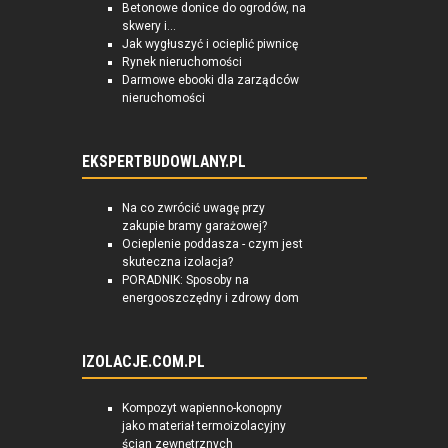
Betonowe donice do ogrodów, na
skwery i...
Jak wygłuszyć i ocieplić piwnicę
Rynek nieruchomości
Darmowe ebooki dla zarządców
nieruchomości
EKSPERTBUDOWLANY.PL
Na co zwrócić uwagę przy
zakupie bramy garażowej?
Ocieplenie poddasza - czym jest
skuteczna izolacja?
PORADNIK: Sposoby na
energooszczędny i zdrowy dom
IZOLACJE.COM.PL
Kompozyt wapienno-konopny
jako materiał termoizolacyjny
ścian zewnętrznych