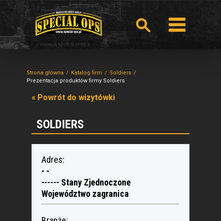
Strona główna
Katalog firm
Soldiers
Prezentacja produktów firmy Soldiers
« Powrót do wizytówki
SOLDIERS
Adres:
- -
------ Stany Zjednoczone
Województwo zagranica
Branże: