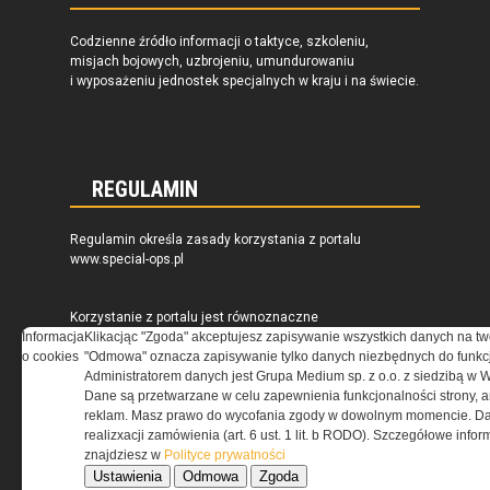
Codzienne źródło informacji o taktyce, szkoleniu,
misjach bojowych, uzbrojeniu, umundurowaniu
i wyposażeniu jednostek specjalnych w kraju i na świecie.
REGULAMIN
Regulamin określa zasady korzystania z portalu
www.special-ops.pl
Korzystanie z portalu jest równoznaczne
Informacja
z zaakceptowaniem warunków ustanowionych
Klikacjąc "Zgoda" akceptujesz zapisywanie wszystkich danych na tw
o cookies
przez Grupa MEDIUM Spółka z ograniczoną
"Odmowa" oznacza zapisywanie tylko danych niezbędnych do funkcj
odpowiedzialnością Spółka komandytowa, nr KRS:
Administratorem danych jest Grupa Medium sp. z o.o. z siedzibą w 
0000537655, NIP 1132860378, REGON 146393437
Dane są przetwarzane w celu zapewnienia funkcjonalności strony, a
(zwana dalej Grupa MEDIUM) w postaci Regulaminu.
reklam. Masz prawo do wycofania zgody w dowolnym momencie. Da
realizxacji zamówienia (art. 6 ust. 1 lit. b RODO). Szczegółowe inf
znajdziesz w
Polityce prywatności
Przeczytaj regulamin
Ustawienia
Odmowa
Zgoda