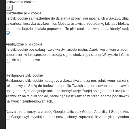
Ustawienia cookies
×
Niezbędne pliki cookie
Te pliki cookie są niezbędne do działania strony i nie można ich wyłączyć. Słu
PRYWATNOŚĆ
zawartości koszyka użytkownika. Możesz ustawić przeglądarkę tak, aby blokował
strona nie będzie działała poprawnie. Te pliki cookie pozwalają na identyfika
Ta witryna wykorzystuje pliki cookies do przechowywania
informacji na Twoim komputerze. Pliki cookies stosujemy
Analityczne pliki cookie
w celu świadczenia usług na najwyższym poziomie,
Te pliki cookie pozwalają liczyć wizyty i źródła ruchu. Dzięki tym plikom wiadom
w tym w sposób dostosowany do indywidualnych potrzeb.
popularne i w jaki sposób poruszają się odwiedzający stronę. Wszystkie inform
Korzystanie z witryny bez zmiany ustawień dotyczących
cookie są anonimowe.
cookies oznacza, że będą one zamieszczane w Twoim
urządzeniu końcowym. W każdym momencie możesz
dokonać zmiany ustawień przeglądarki dotyczących
Reklamowe pliki cookie
cookies. Nim Państwo zaczną korzystać z naszego
Reklamowe pliki cookie mogą być wykorzystywane za pośrednictwem naszej s
serwisu prosimy o zapoznanie się z naszą
polityką
reklamowych. Służą do budowania profilu Twoich zainteresowań na podstawie i
prywatności
oraz
informacją o cookies
.
przeglądasz, co obejmuje unikalną identyfikację Twojej przeglądarki i urządze
zezwolisz na te pliki cookie, nadal będziesz widzieć w przeglądarce podstawow
na Twoich zainteresowaniach.
Nasza strona korzysta z usług Google, takich jak Google Analytics i Google Ads
jak Google wykorzystuje dane z naszej strony, zapoznaj się z polityką prywatn