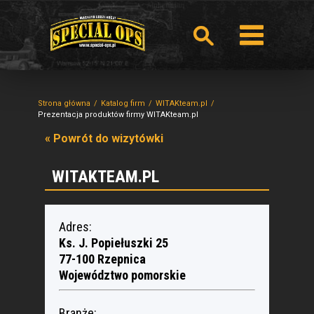
Strona główna
Katalog firm
WITAKteam.pl
Prezentacja produktów firmy WITAKteam.pl
« Powrót do wizytówki
WITAKTEAM.PL
Adres:
Ks. J. Popiełuszki 25
77-100 Rzepnica
Województwo pomorskie
Branże: