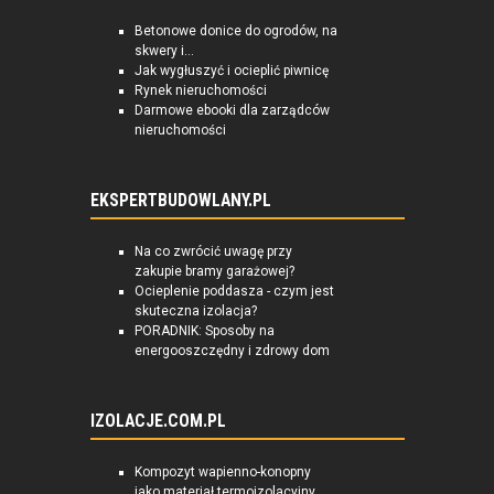
Betonowe donice do ogrodów, na
skwery i...
Jak wygłuszyć i ocieplić piwnicę
Rynek nieruchomości
Darmowe ebooki dla zarządców
nieruchomości
EKSPERTBUDOWLANY.PL
Na co zwrócić uwagę przy
zakupie bramy garażowej?
Ocieplenie poddasza - czym jest
skuteczna izolacja?
PORADNIK: Sposoby na
energooszczędny i zdrowy dom
IZOLACJE.COM.PL
Kompozyt wapienno-konopny
jako materiał termoizolacyjny