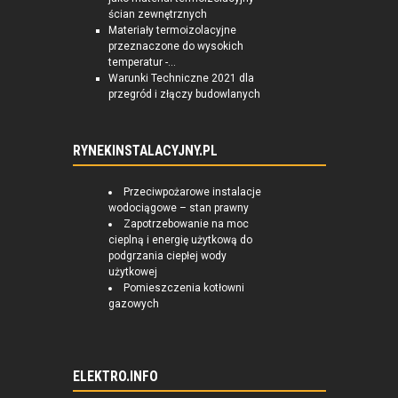
ścian zewnętrznych
Materiały termoizolacyjne
przeznaczone do wysokich
temperatur -...
Warunki Techniczne 2021 dla
przegród i złączy budowlanych
RYNEKINSTALACYJNY.PL
Przeciwpożarowe instalacje
wodociągowe – stan prawny
Zapotrzebowanie na moc
cieplną i energię użytkową do
podgrzania ciepłej wody
użytkowej
Pomieszczenia kotłowni
gazowych
ELEKTRO.INFO