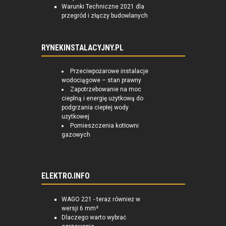
Warunki Techniczne 2021 dla
przegród i złączy budowlanych
RYNEKINSTALACYJNY.PL
Przeciwpożarowe instalacje
wodociągowe – stan prawny
Zapotrzebowanie na moc
cieplną i energię użytkową do
podgrzania ciepłej wody
użytkowej
Pomieszczenia kotłowni
gazowych
ELEKTRO.INFO
WAGO 221 - teraz również w
wersji 6 mm²
Dlaczego warto wybrać