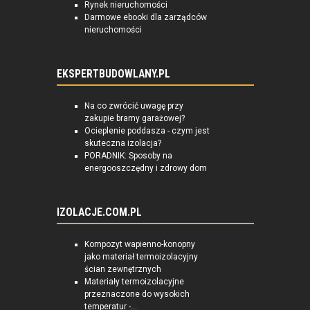
Rynek nieruchomości
Darmowe ebooki dla zarządców
nieruchomości
EKSPERTBUDOWLANY.PL
Na co zwrócić uwagę przy
zakupie bramy garażowej?
Ocieplenie poddasza - czym jest
skuteczna izolacja?
PORADNIK: Sposoby na
energooszczędny i zdrowy dom
IZOLACJE.COM.PL
Kompozyt wapienno-konopny
jako materiał termoizolacyjny
ścian zewnętrznych
Materiały termoizolacyjne
przeznaczone do wysokich
temperatur -...