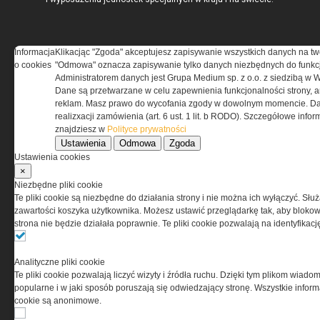
Informacja
Klikacjąc "Zgoda" akceptujesz zapisywanie wszystkich danych na tw
o cookies
"Odmowa" oznacza zapisywanie tylko danych niezbędnych do funkcj
REGULAMIN
Administratorem danych jest Grupa Medium sp. z o.o. z siedzibą w 
Dane są przetwarzane w celu zapewnienia funkcjonalności strony, a
Regulamin określa zasady korzystania z portalu
reklam. Masz prawo do wycofania zgody w dowolnym momencie. Da
www.special-ops.pl
realizxacji zamówienia (art. 6 ust. 1 lit. b RODO). Szczegółowe inf
znajdziesz w
Polityce prywatności
Ustawienia
Odmowa
Zgoda
Korzystanie z portalu jest równoznaczne
Ustawienia cookies
z zaakceptowaniem warunków ustanowionych
×
przez Grupa MEDIUM Spółka z ograniczoną
Niezbędne pliki cookie
odpowiedzialnością Spółka komandytowa, nr KRS:
Te pliki cookie są niezbędne do działania strony i nie można ich wyłączyć. Słu
0000537655, NIP 1132860378, REGON 146393437
zawartości koszyka użytkownika. Możesz ustawić przeglądarkę tak, aby blokował
(zwana dalej Grupa MEDIUM) w postaci Regulaminu.
strona nie będzie działała poprawnie. Te pliki cookie pozwalają na identyfika
Przeczytaj regulamin
Analityczne pliki cookie
Te pliki cookie pozwalają liczyć wizyty i źródła ruchu. Dzięki tym plikom wiadom
popularne i w jaki sposób poruszają się odwiedzający stronę. Wszystkie inform
cookie są anonimowe.