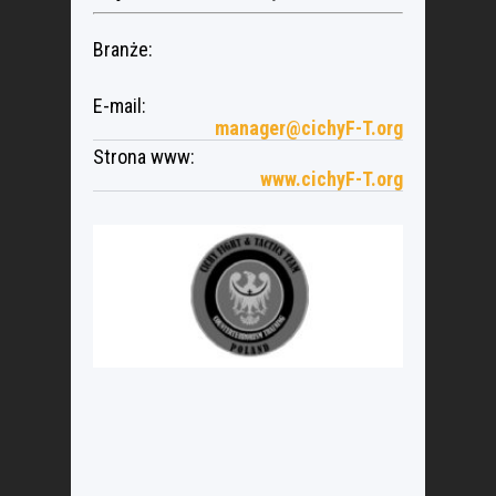
Branże:
E-mail:
manager@cichyF-T.org
Strona www:
www.cichyF-T.org