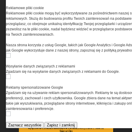
PRYWATNOŚĆ
Reklamowe pliki cookie
Reklamowe pliki cookie mogą być wykorzystywane za pośrednictwem naszej s
Ta witryna wykorzystuje pliki cookies do przechowywania
reklamowych. Służą do budowania profilu Twoich zainteresowań na podstawie i
informacji na Twoim komputerze. Pliki cookies stosujemy
przeglądasz, co obejmuje unikalną identyfikację Twojej przeglądarki i urządze
w celu świadczenia usług na najwyższym poziomie,
zezwolisz na te pliki cookie, nadal będziesz widzieć w przeglądarce podstawow
w tym w sposób dostosowany do indywidualnych potrzeb.
na Twoich zainteresowaniach.
Korzystanie z witryny bez zmiany ustawień dotyczących
cookies oznacza, że będą one zamieszczane w Twoim
Nasza strona korzysta z usług Google, takich jak Google Analytics i Google Ads
urządzeniu końcowym. W każdym momencie możesz
jak Google wykorzystuje dane z naszej strony, zapoznaj się z polityką prywatn
dokonać zmiany ustawień przeglądarki dotyczących
cookies. Nim Państwo zaczną korzystać z naszego
serwisu prosimy o zapoznanie się z naszą
polityką
Wysyłanie danych związanych z reklamami
prywatności
oraz
informacją o cookies
.
Zgadzam się na wysyłanie danych związanych z reklamami do Google.
Reklamy spersonalizowane Google
Zgadzam się na używanie reklam spersonalizowanych. Reklamy te są dostos
preferencji, zachowań i cech użytkownika. Google zbiera dane na temat aktywn
takie jak wyszukiwania, przeglądane strony internetowe, kliknięcia i zakupy onl
zainteresowania i preferencje.
Copyright © 2004-2019 Grupa MEDIUM Spółka z ograniczoną odpowiedzialnością
Spółka komandytowa, nr KRS: 0000537655. Wszelkie prawa, w tym Autora, Wydawcy i
Producenta bazy danych zastrzeżone. Jakiekolwiek dalsze rozpowszechnianie
Zaznacz wszystkie
Zapisz i zamknij
artykułów zabronione. Korzystanie z serwisu i zamieszczonych w nim utworów i danych
wyłącznie na zasadach określonych w Zasadach korzystania z serwisu.
Special-Ops