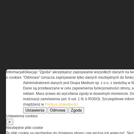
Informacja
Klikacjąc "Zgoda" akceptujesz zapisywanie wszystkich danych na tw
o cookies
"Odmowa" oznacza zapisywanie tylko danych niezbędnych do funkcj
Administratorem danych jest Grupa Medium sp. z o.o. z siedzibą w 
Dane są przetwarzane w celu zapewnienia funkcjonalności strony, a
reklam. Masz prawo do wycofania zgody w dowolnym momencie. Da
realizxacji zamówienia (art. 6 ust. 1 lit. b RODO). Szczegółowe inf
znajdziesz w
Polityce prywatności
Ustawienia
Odmowa
Zgoda
Ustawienia cookies
×
Niezbędne pliki cookie
Te pliki cookie są niezbędne do działania strony i nie można ich wyłączyć. Słu