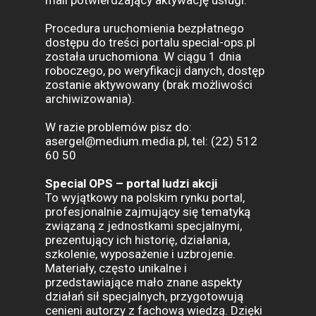
mail potwierdzający aktywację usługi.
Procedura uruchomienia bezpłatnego
dostępu do treści portalu special-ops.pl
została uruchomiona. W ciągu 1 dnia
roboczego, po weryfikacji danych, dostęp
zostanie aktywowany (brak możliwości
archiwizowania).
W razie problemów pisz do:
asergel@medium.media.pl
, tel: (22) 512
60 50
Special OPS – portal ludzi akcji
To wyjątkowy na polskim rynku portal,
profesjonalnie zajmujący się tematyką
związaną z jednostkami specjalnymi,
prezentujący ich historię, działania,
szkolenie, wyposażenie i uzbrojenie.
Materiały, często unikalne i
przedstawiające mało znane aspekty
działań sił specjalnych, przygotowują
cenieni autorzy z fachową wiedzą. Dzięki