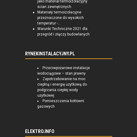
jako materiał termoizolacyjny
ścian zewnętrznych
Materiały termoizolacyjne
przeznaczone do wysokich
temperatur -...
Warunki Techniczne 2021 dla
przegród i złączy budowlanych
RYNEKINSTALACYJNY.PL
Przeciwpożarowe instalacje
wodociągowe – stan prawny
Zapotrzebowanie na moc
cieplną i energię użytkową do
podgrzania ciepłej wody
użytkowej
Pomieszczenia kotłowni
gazowych
ELEKTRO.INFO