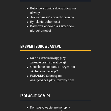
Betonowe donice do ogrodów, na
skwery i...
Jak wygłuszyć i ocieplić piwnicę
Rynek nieruchomości
Darmowe ebooki dla zarządców
nieruchomości
EKSPERTBUDOWLANY.PL
Na co zwrócić uwagę przy
zakupie bramy garażowej?
Ocieplenie poddasza - czym jest
skuteczna izolacja?
PORADNIK: Sposoby na
energooszczędny i zdrowy dom
IZOLACJE.COM.PL
Kompozyt wapienno-konopny