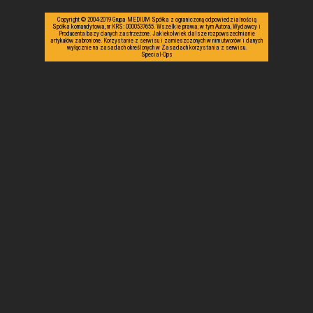
Copyright © 2004-2019 Grupa MEDIUM Spółka z ograniczoną odpowiedzialnością
Spółka komandytowa, nr KRS: 0000537655. Wszelkie prawa, w tym Autora, Wydawcy i
Producenta bazy danych zastrzeżone. Jakiekolwiek dalsze rozpowszechnianie
artykułów zabronione. Korzystanie z serwisu i zamieszczonych w nim utworów i danych
wyłącznie na zasadach określonych w Zasadach korzystania z serwisu.
Special-Ops