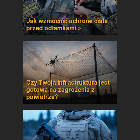
Jak wzmocnić ochronę ciała
przed odłamkami »
Czy Twoja infrastruktura jest
gotowa na zagrożenia z
powietrza?