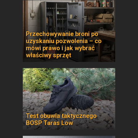
Przechowywanie broni po
uzyskaniu pozwolenia – co
mówi prawo i jak wybrać
właściwy sprzęt
Test obuwia taktycznego
BOSP Taras Low