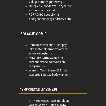
zakupie bramy garażowej?
Ocieplenie poddasza - czym jest
skuteczna izolacja?
PORADNIK: Sposoby na
energooszczędny i zdrowy dom
IZOLACJE.COM.PL
Kompozyt wapienno-konopny
jako materiał termoizolacyjny
ścian zewnętrznych
Materiały termoizolacyjne
przeznaczone do wysokich
temperatur -...
Warunki Techniczne 2021 dla
przegród i złączy budowlanych
RYNEKINSTALACYJNY.PL
Przeciwpożarowe instalacje
wodociągowe – stan prawny