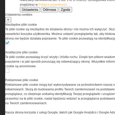
realizxacji zamówienia (art. 6 ust. 1 lit. b RODO). Szczegółowe inf
znajdziesz w
Polityce prywatności
Ustawienia
Odmowa
Zgoda
Korzystanie z portalu jest równoznaczne
Ustawienia cookies
z zaakceptowaniem warunków ustanowionych
×
przez Grupa MEDIUM Spółka z ograniczoną
Niezbędne pliki cookie
odpowiedzialnością Spółka komandytowa, nr KRS:
Te pliki cookie są niezbędne do działania strony i nie można ich wyłączyć. Słu
0000537655, NIP 1132860378, REGON 146393437
zawartości koszyka użytkownika. Możesz ustawić przeglądarkę tak, aby blokował
(zwana dalej Grupa MEDIUM) w postaci Regulaminu.
strona nie będzie działała poprawnie. Te pliki cookie pozwalają na identyfika
Przeczytaj regulamin
Analityczne pliki cookie
Te pliki cookie pozwalają liczyć wizyty i źródła ruchu. Dzięki tym plikom wiadom
popularne i w jaki sposób poruszają się odwiedzający stronę. Wszystkie inform
cookie są anonimowe.
PRYWATNOŚĆ
Reklamowe pliki cookie
Reklamowe pliki cookie mogą być wykorzystywane za pośrednictwem naszej s
Ta witryna wykorzystuje pliki cookies do przechowywania
reklamowych. Służą do budowania profilu Twoich zainteresowań na podstawie i
informacji na Twoim komputerze. Pliki cookies stosujemy
przeglądasz, co obejmuje unikalną identyfikację Twojej przeglądarki i urządze
w celu świadczenia usług na najwyższym poziomie,
zezwolisz na te pliki cookie, nadal będziesz widzieć w przeglądarce podstawow
w tym w sposób dostosowany do indywidualnych potrzeb.
na Twoich zainteresowaniach.
Korzystanie z witryny bez zmiany ustawień dotyczących
cookies oznacza, że będą one zamieszczane w Twoim
Nasza strona korzysta z usług Google, takich jak Google Analytics i Google Ads