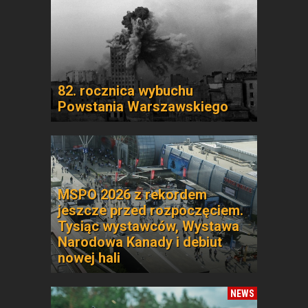
82. rocznica wybuchu
Powstania Warszawskiego
MSPO 2026 z rekordem
jeszcze przed rozpoczęciem.
Tysiąc wystawców, Wystawa
Narodowa Kanady i debiut
nowej hali
NEWS