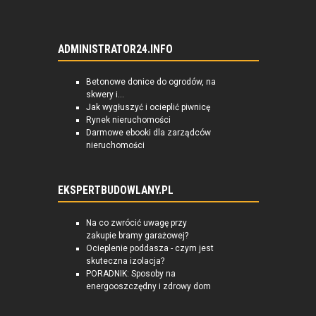
ADMINISTRATOR24.INFO
Betonowe donice do ogrodów, na
skwery i...
Jak wygłuszyć i ocieplić piwnicę
Rynek nieruchomości
Darmowe ebooki dla zarządców
nieruchomości
EKSPERTBUDOWLANY.PL
Na co zwrócić uwagę przy
zakupie bramy garażowej?
Ocieplenie poddasza - czym jest
skuteczna izolacja?
PORADNIK: Sposoby na
energooszczędny i zdrowy dom