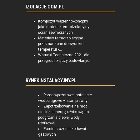
IZOLACJE.COM.PL
Kompozyt wapienno-konopny
jako materiał termoizolacyjny
ścian zewnętrznych
Materiały termoizolacyjne
przeznaczone do wysokich
temperatur -...
Warunki Techniczne 2021 dla
przegród i złączy budowlanych
RYNEKINSTALACYJNY.PL
Przeciwpożarowe instalacje
wodociągowe – stan prawny
Zapotrzebowanie na moc
cieplną i energię użytkową do
podgrzania ciepłej wody
użytkowej
Pomieszczenia kotłowni
gazowych