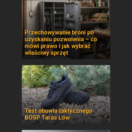
Przechowywanie broni po
uzyskaniu pozwolenia – co
mówi prawo i jak wybrać
właściwy sprzęt
Test obuwia taktycznego
BOSP Taras Low