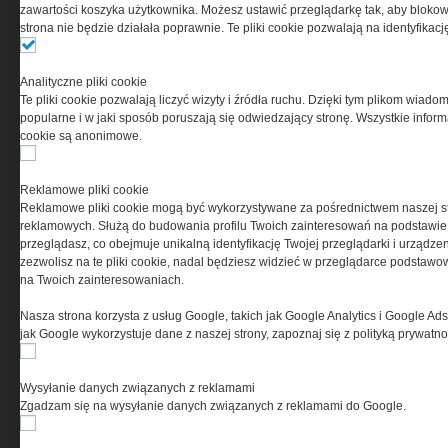
0000537655, NIP 1132860378, REGON 146393437
zawartości koszyka użytkownika. Możesz ustawić przeglądarkę tak, aby blokował
(zwana dalej Grupa MEDIUM) w postaci Regulaminu.
strona nie będzie działała poprawnie. Te pliki cookie pozwalają na identyfika
Przeczytaj regulamin
Analityczne pliki cookie
Te pliki cookie pozwalają liczyć wizyty i źródła ruchu. Dzięki tym plikom wiadom
popularne i w jaki sposób poruszają się odwiedzający stronę. Wszystkie inform
cookie są anonimowe.
PRYWATNOŚĆ
Reklamowe pliki cookie
Reklamowe pliki cookie mogą być wykorzystywane za pośrednictwem naszej s
Ta witryna wykorzystuje pliki cookies do przechowywania
reklamowych. Służą do budowania profilu Twoich zainteresowań na podstawie i
informacji na Twoim komputerze. Pliki cookies stosujemy
przeglądasz, co obejmuje unikalną identyfikację Twojej przeglądarki i urządze
w celu świadczenia usług na najwyższym poziomie,
zezwolisz na te pliki cookie, nadal będziesz widzieć w przeglądarce podstawow
w tym w sposób dostosowany do indywidualnych potrzeb.
na Twoich zainteresowaniach.
Korzystanie z witryny bez zmiany ustawień dotyczących
cookies oznacza, że będą one zamieszczane w Twoim
Nasza strona korzysta z usług Google, takich jak Google Analytics i Google Ads
urządzeniu końcowym. W każdym momencie możesz
jak Google wykorzystuje dane z naszej strony, zapoznaj się z polityką prywatn
dokonać zmiany ustawień przeglądarki dotyczących
cookies. Nim Państwo zaczną korzystać z naszego
serwisu prosimy o zapoznanie się z naszą
polityką
Wysyłanie danych związanych z reklamami
prywatności
oraz
informacją o cookies
.
Zgadzam się na wysyłanie danych związanych z reklamami do Google.