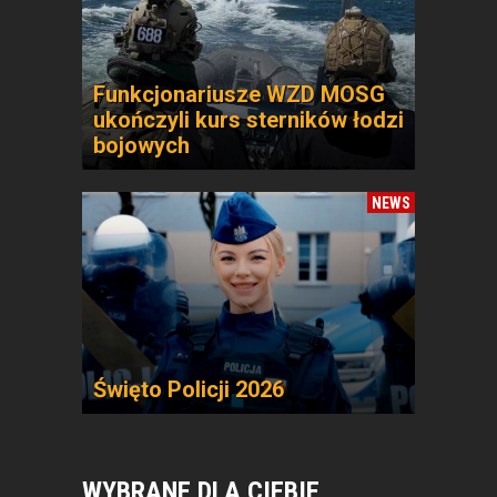
Funkcjonariusze WZD MOSG
ukończyli kurs sterników łodzi
bojowych
NEWS
Święto Policji 2026
WYBRANE DLA CIEBIE