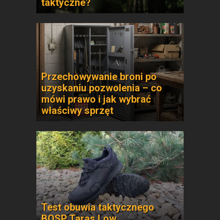
taktyczne?
Przechowywanie broni po
uzyskaniu pozwolenia – co
mówi prawo i jak wybrać
właściwy sprzęt
Test obuwia taktycznego
BOSP Taras Low