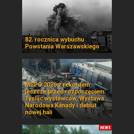
82. rocznica wybuchu
Powstania Warszawskiego
MSPO 2026 z rekordem
jeszcze przed rozpoczęciem.
Tysiąc wystawców, Wystawa
Narodowa Kanady i debiut
nowej hali
NEWS