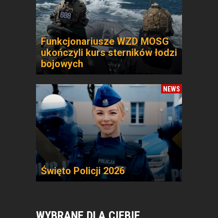
Funkcjonariusze WZD MOSG
ukończyli kurs sterników łodzi
bojowych
NEWS
Święto Policji 2026
WYBRANE DLA CIEBIE