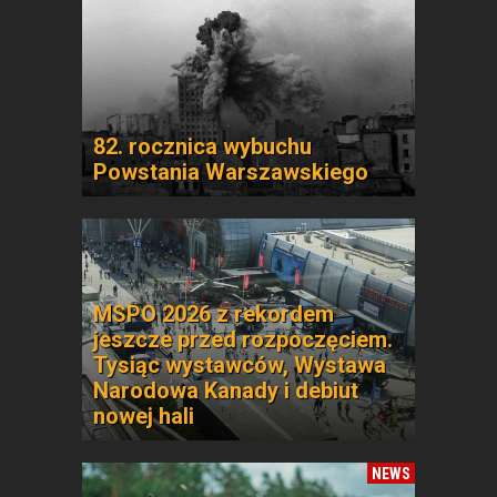
82. rocznica wybuchu
Powstania Warszawskiego
MSPO 2026 z rekordem
jeszcze przed rozpoczęciem.
Tysiąc wystawców, Wystawa
Narodowa Kanady i debiut
nowej hali
NEWS