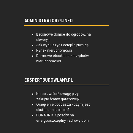
ADMINISTRATOR24.INFO
Betonowe donice do ogrodów, na
skwery i...
Jak wygłuszyć i ocieplić piwnicę
Rynek nieruchomości
Darmowe ebooki dla zarządców
nieruchomości
EKSPERTBUDOWLANY.PL
Na co zwrócić uwagę przy
zakupie bramy garażowej?
Ocieplenie poddasza - czym jest
skuteczna izolacja?
PORADNIK: Sposoby na
energooszczędny i zdrowy dom