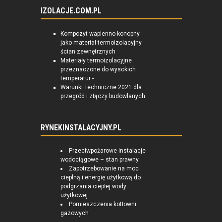
IZOLACJE.COM.PL
Kompozyt wapienno-konopny
jako materiał termoizolacyjny
ścian zewnętrznych
Materiały termoizolacyjne
przeznaczone do wysokich
temperatur -...
Warunki Techniczne 2021 dla
przegród i złączy budowlanych
RYNEKINSTALACYJNY.PL
Przeciwpożarowe instalacje
wodociągowe – stan prawny
Zapotrzebowanie na moc
cieplną i energię użytkową do
podgrzania ciepłej wody
użytkowej
Pomieszczenia kotłowni
gazowych