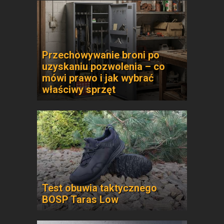
Przechowywanie broni po
uzyskaniu pozwolenia – co
mówi prawo i jak wybrać
właściwy sprzęt
Test obuwia taktycznego
BOSP Taras Low