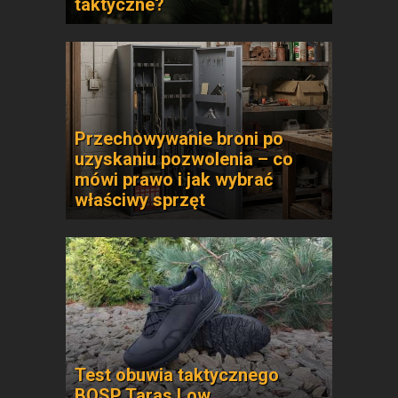
taktyczne?
Przechowywanie broni po
uzyskaniu pozwolenia – co
mówi prawo i jak wybrać
właściwy sprzęt
Test obuwia taktycznego
BOSP Taras Low