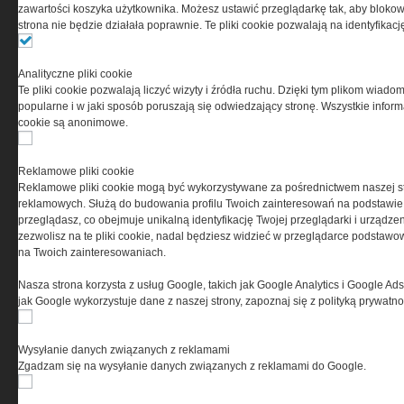
0000537655, NIP 1132860378, REGON 146393437
zawartości koszyka użytkownika. Możesz ustawić przeglądarkę tak, aby blokował
(zwana dalej Grupa MEDIUM) w postaci Regulaminu.
strona nie będzie działała poprawnie. Te pliki cookie pozwalają na identyfika
Przeczytaj regulamin
Analityczne pliki cookie
Te pliki cookie pozwalają liczyć wizyty i źródła ruchu. Dzięki tym plikom wiadom
popularne i w jaki sposób poruszają się odwiedzający stronę. Wszystkie inform
cookie są anonimowe.
PRYWATNOŚĆ
Reklamowe pliki cookie
Reklamowe pliki cookie mogą być wykorzystywane za pośrednictwem naszej s
Ta witryna wykorzystuje pliki cookies do przechowywania
reklamowych. Służą do budowania profilu Twoich zainteresowań na podstawie i
informacji na Twoim komputerze. Pliki cookies stosujemy
przeglądasz, co obejmuje unikalną identyfikację Twojej przeglądarki i urządze
w celu świadczenia usług na najwyższym poziomie,
zezwolisz na te pliki cookie, nadal będziesz widzieć w przeglądarce podstawow
w tym w sposób dostosowany do indywidualnych potrzeb.
na Twoich zainteresowaniach.
Korzystanie z witryny bez zmiany ustawień dotyczących
cookies oznacza, że będą one zamieszczane w Twoim
Nasza strona korzysta z usług Google, takich jak Google Analytics i Google Ads
urządzeniu końcowym. W każdym momencie możesz
jak Google wykorzystuje dane z naszej strony, zapoznaj się z polityką prywatn
dokonać zmiany ustawień przeglądarki dotyczących
cookies. Nim Państwo zaczną korzystać z naszego
serwisu prosimy o zapoznanie się z naszą
polityką
Wysyłanie danych związanych z reklamami
prywatności
oraz
informacją o cookies
.
Zgadzam się na wysyłanie danych związanych z reklamami do Google.