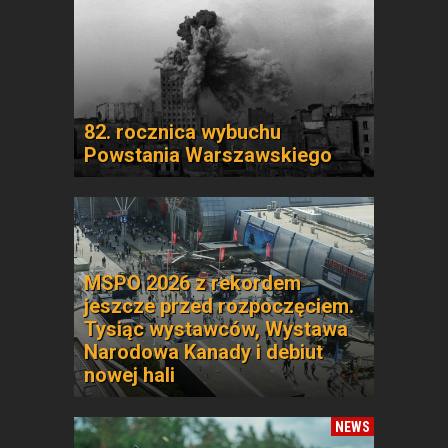
82. rocznica wybuchu
Powstania Warszawskiego
MSPO 2026 z rekordem
jeszcze przed rozpoczęciem.
Tysiąc wystawców, Wystawa
Narodowa Kanady i debiut
nowej hali
NEWS