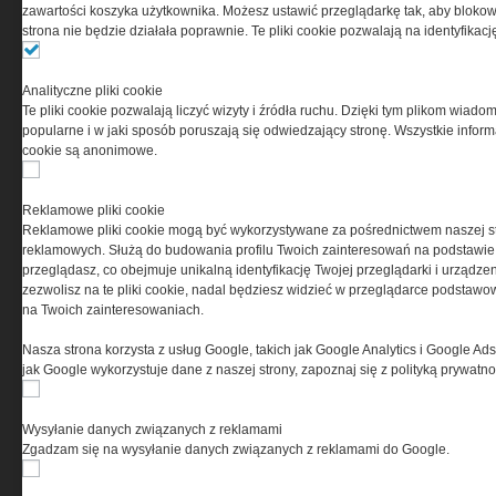
0000537655, NIP 1132860378, REGON 146393437
zawartości koszyka użytkownika. Możesz ustawić przeglądarkę tak, aby blokował
(zwana dalej Grupa MEDIUM) w postaci Regulaminu.
strona nie będzie działała poprawnie. Te pliki cookie pozwalają na identyfika
Przeczytaj regulamin
Analityczne pliki cookie
Te pliki cookie pozwalają liczyć wizyty i źródła ruchu. Dzięki tym plikom wiadom
popularne i w jaki sposób poruszają się odwiedzający stronę. Wszystkie inform
cookie są anonimowe.
PRYWATNOŚĆ
Reklamowe pliki cookie
Reklamowe pliki cookie mogą być wykorzystywane za pośrednictwem naszej s
Ta witryna wykorzystuje pliki cookies do przechowywania
reklamowych. Służą do budowania profilu Twoich zainteresowań na podstawie i
informacji na Twoim komputerze. Pliki cookies stosujemy
przeglądasz, co obejmuje unikalną identyfikację Twojej przeglądarki i urządze
w celu świadczenia usług na najwyższym poziomie,
zezwolisz na te pliki cookie, nadal będziesz widzieć w przeglądarce podstawow
w tym w sposób dostosowany do indywidualnych potrzeb.
na Twoich zainteresowaniach.
Korzystanie z witryny bez zmiany ustawień dotyczących
cookies oznacza, że będą one zamieszczane w Twoim
Nasza strona korzysta z usług Google, takich jak Google Analytics i Google Ads
urządzeniu końcowym. W każdym momencie możesz
jak Google wykorzystuje dane z naszej strony, zapoznaj się z polityką prywatn
dokonać zmiany ustawień przeglądarki dotyczących
cookies. Nim Państwo zaczną korzystać z naszego
serwisu prosimy o zapoznanie się z naszą
polityką
Wysyłanie danych związanych z reklamami
prywatności
oraz
informacją o cookies
.
Zgadzam się na wysyłanie danych związanych z reklamami do Google.