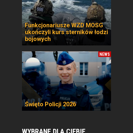
Funkcjonariusze WZD MOSG
ukończyli kurs sterników łodzi
bojowych
NEWS
Święto Policji 2026
WYBRANE DLA CIEBIE