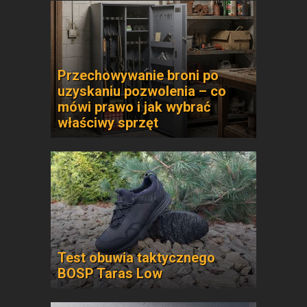
Przechowywanie broni po
uzyskaniu pozwolenia – co
mówi prawo i jak wybrać
właściwy sprzęt
Test obuwia taktycznego
BOSP Taras Low