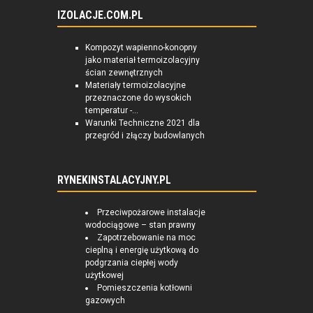
IZOLACJE.COM.PL
Kompozyt wapienno-konopny
jako materiał termoizolacyjny
ścian zewnętrznych
Materiały termoizolacyjne
przeznaczone do wysokich
temperatur -...
Warunki Techniczne 2021 dla
przegród i złączy budowlanych
RYNEKINSTALACYJNY.PL
Przeciwpożarowe instalacje
wodociągowe – stan prawny
Zapotrzebowanie na moc
cieplną i energię użytkową do
podgrzania ciepłej wody
użytkowej
Pomieszczenia kotłowni
gazowych