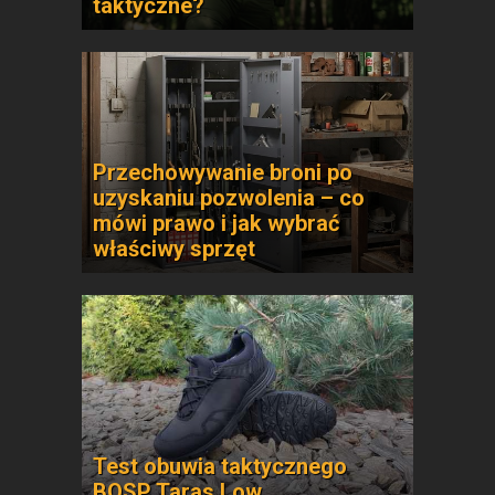
taktyczne?
Przechowywanie broni po
uzyskaniu pozwolenia – co
mówi prawo i jak wybrać
właściwy sprzęt
Test obuwia taktycznego
BOSP Taras Low