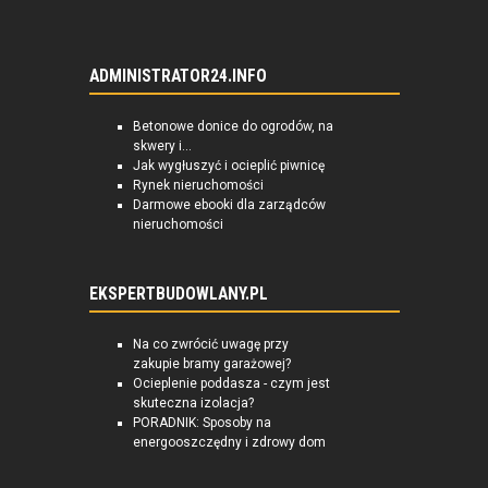
ADMINISTRATOR24.INFO
Betonowe donice do ogrodów, na
skwery i...
Jak wygłuszyć i ocieplić piwnicę
Rynek nieruchomości
Darmowe ebooki dla zarządców
nieruchomości
EKSPERTBUDOWLANY.PL
Na co zwrócić uwagę przy
zakupie bramy garażowej?
Ocieplenie poddasza - czym jest
skuteczna izolacja?
PORADNIK: Sposoby na
energooszczędny i zdrowy dom