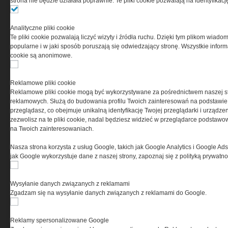
strona nie będzie działała poprawnie. Te pliki cookie pozwalają na identyfika
Przeczytaj regulamin
Analityczne pliki cookie
Te pliki cookie pozwalają liczyć wizyty i źródła ruchu. Dzięki tym plikom wiadom
popularne i w jaki sposób poruszają się odwiedzający stronę. Wszystkie inform
cookie są anonimowe.
PRYWATNOŚĆ
Reklamowe pliki cookie
Reklamowe pliki cookie mogą być wykorzystywane za pośrednictwem naszej s
Ta witryna wykorzystuje pliki cookies do przechowywania
reklamowych. Służą do budowania profilu Twoich zainteresowań na podstawie i
informacji na Twoim komputerze. Pliki cookies stosujemy
przeglądasz, co obejmuje unikalną identyfikację Twojej przeglądarki i urządze
w celu świadczenia usług na najwyższym poziomie,
zezwolisz na te pliki cookie, nadal będziesz widzieć w przeglądarce podstawow
w tym w sposób dostosowany do indywidualnych potrzeb.
na Twoich zainteresowaniach.
Korzystanie z witryny bez zmiany ustawień dotyczących
cookies oznacza, że będą one zamieszczane w Twoim
Nasza strona korzysta z usług Google, takich jak Google Analytics i Google Ads
urządzeniu końcowym. W każdym momencie możesz
jak Google wykorzystuje dane z naszej strony, zapoznaj się z polityką prywatn
dokonać zmiany ustawień przeglądarki dotyczących
cookies. Nim Państwo zaczną korzystać z naszego
serwisu prosimy o zapoznanie się z naszą
polityką
Wysyłanie danych związanych z reklamami
prywatności
oraz
informacją o cookies
.
Zgadzam się na wysyłanie danych związanych z reklamami do Google.
Reklamy spersonalizowane Google