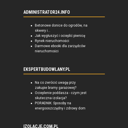
ADMINISTRATOR24.INFO
Betonowe donice do ogrodów, na
skwery i...
Jak wygłuszyć i ocieplić piwnicę
Rynek nieruchomości
Darmowe ebooki dla zarządców
nieruchomości
EKSPERTBUDOWLANY.PL
Na co zwrócić uwagę przy
zakupie bramy garażowej?
Ocieplenie poddasza - czym jest
skuteczna izolacja?
PORADNIK: Sposoby na
energooszczędny i zdrowy dom
IZOLACJE.COM.PL