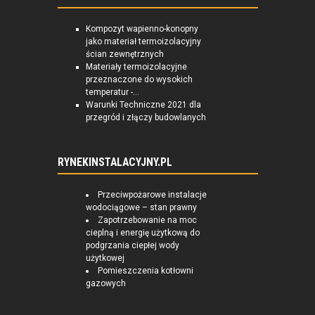
Kompozyt wapienno-konopny
jako materiał termoizolacyjny
ścian zewnętrznych
Materiały termoizolacyjne
przeznaczone do wysokich
temperatur -...
Warunki Techniczne 2021 dla
przegród i złączy budowlanych
RYNEKINSTALACYJNY.PL
Przeciwpożarowe instalacje
wodociągowe – stan prawny
Zapotrzebowanie na moc
cieplną i energię użytkową do
podgrzania ciepłej wody
użytkowej
Pomieszczenia kotłowni
gazowych