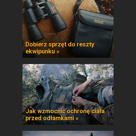
Dobierz sprzęt do reszty
ekwipunku »
Jak wzmocnić ochronę ciała
przed odłamkami »