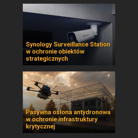
Synology Surveillance Station
w ochronie obiektów
strategicznych
Pasywna osłona antydronowa
w ochronie infrastruktury
krytycznej