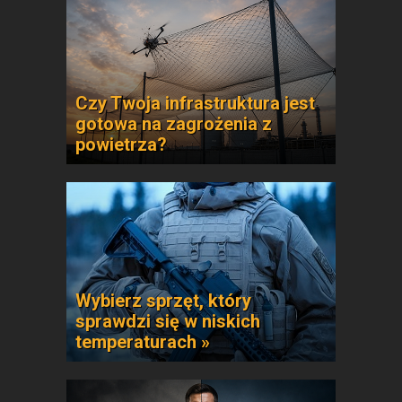
Czy Twoja infrastruktura jest
gotowa na zagrożenia z
powietrza?
Wybierz sprzęt, który
sprawdzi się w niskich
temperaturach »