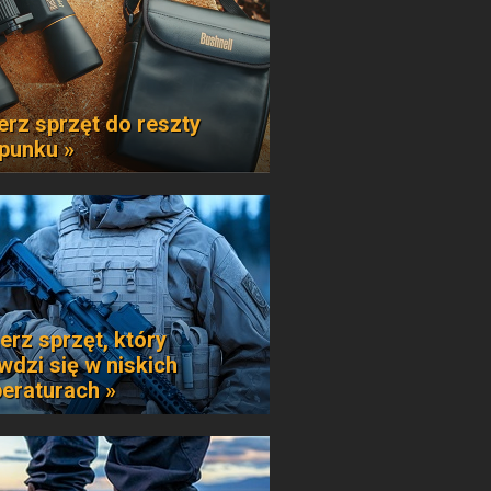
erz sprzęt do reszty
punku »
erz sprzęt, który
wdzi się w niskich
eraturach »