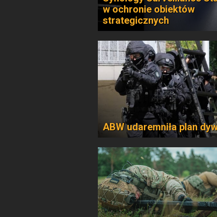
w ochronie obiektów
strategicznych
ABW udaremniła plan dyw