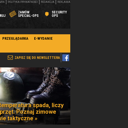
MIN
POLITYKA PRYWATNOŚCI
REDAKCJA
REKLAMA
ZAMÓW
SECURITY
RUJ
SPECIAL-OPS
OPS
PRZEGLĄDARKA
E-WYDANIE
ZAPISZ SIĘ DO NEWSLETTERA
temperatura spada, liczy
sprzęt. Poznaj zimowe
ie taktyczne »