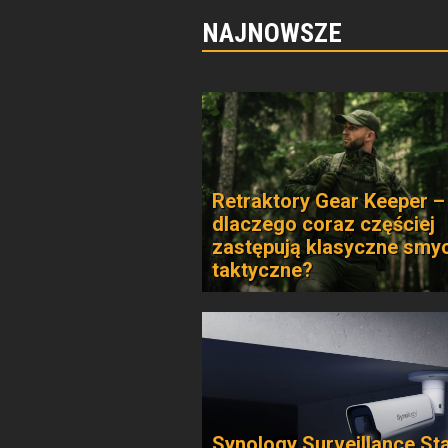
NAJNOWSZE
Retraktory Gear Keeper –
dlaczego coraz częściej
zastępują klasyczne smy
taktyczne?
Synology Surveillance St