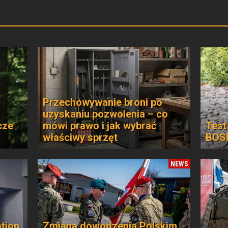
Przechowywanie broni po
uzyskaniu pozwolenia – co
cze
mówi prawo i jak wybrać
Test
właściwy sprzęt
BOSP
NEWS
ation
Zmiana dowodzenia Polskim