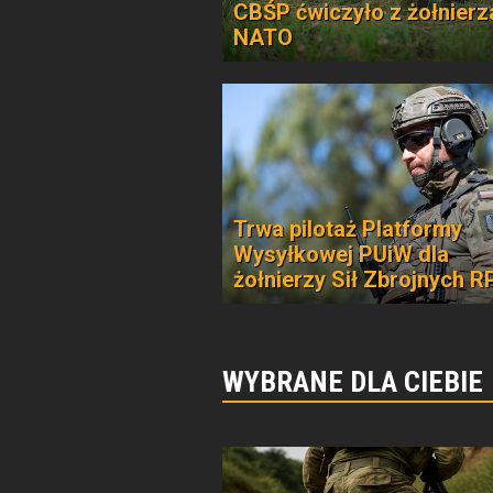
CBŚP ćwiczyło z żołnierz
NATO
Trwa pilotaż Platformy
Wysyłkowej PUiW dla
żołnierzy Sił Zbrojnych R
WYBRANE DLA CIEBIE