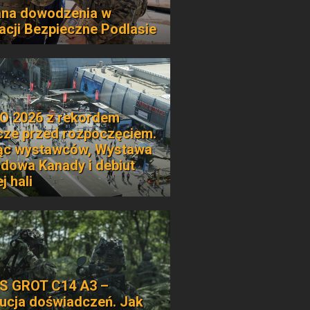
na dowodzenia w
acji Bezpieczne Podlasie
 2026 z rekordem
cze przed rozpoczęciem.
ąc wystawców, Wystawa
dowa Kanady i debiut
j hali
S GROT C14 A3 –
ucja doświadczeń. Jak