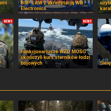
ami
BSP LAW z akredytacją WB
użyt
Electronics
kara
NEWS
NEWS
Funkcjonariusze WZD MOSG
ukończyli kurs sterników łodzi
P
bojowych
Świę