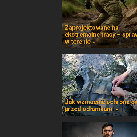
Zaprojektowane na
ekstremalne trasy – spr
w terenie »
Jak wzmocnić ochronę ci
przed odłamkami »