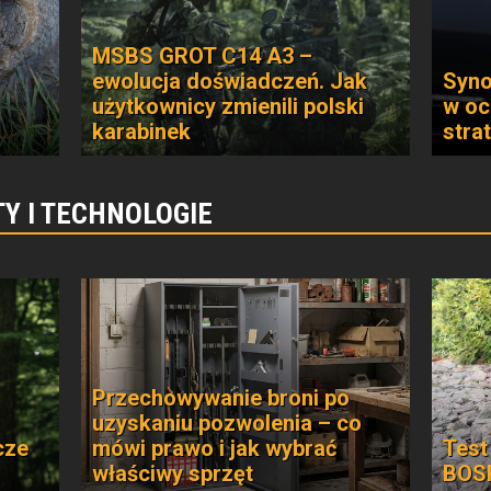
MSBS GROT C14 A3 –
ewolucja doświadczeń. Jak
Syno
użytkownicy zmienili polski
w oc
karabinek
stra
Y I TECHNOLOGIE
Przechowywanie broni po
uzyskaniu pozwolenia – co
cze
mówi prawo i jak wybrać
Test
właściwy sprzęt
BOSP