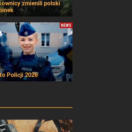
kownicy zmienili polski
binek
NEWS
to Policji 2026