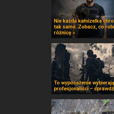
Nie każda kamizelka chro
tak samo. Zobacz, co rob
różnicę »
To wyposażenie wybieraj
profesjonaliści – sprawdź