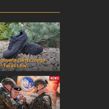
 obuwia taktycznego
 Taras Low
NEWS