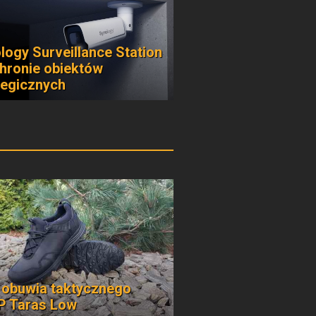
logy Surveillance Station
hronie obiektów
tegicznych
 obuwia taktycznego
 Taras Low