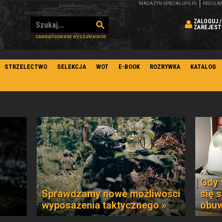
MAGAZYN SPECIAL-OPS.PL
REGULA
ZALOGUJ /
ZAREJEST
zaawansowane wyszukiwanie
STRZELECTWO
SELEKCJA
WOT
E-BOOK
ROZRYWKA
KATALOG
Gdy 
Sprawdzamy nowe możliwości
się 
wyposażenia taktycznego »
obuw