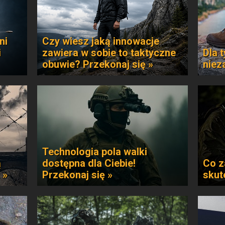
ni
Czy wiesz jaką innowacje
i
zawiera w sobie to taktyczne
Dla t
obuwie? Przekonaj się »
niez
Technologia pola walki
ą
dostępna dla Ciebie!
Co z
 »
Przekonaj się »
skut