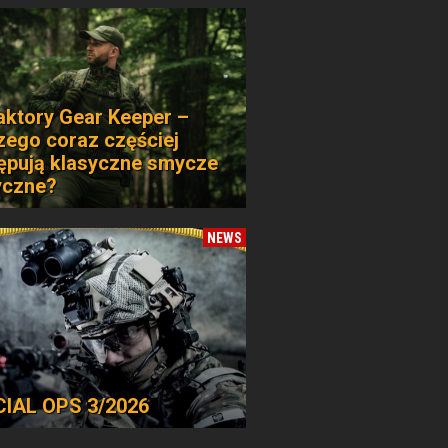
aktory Gear Keeper –
zego coraz częściej
ępują klasyczne smycze
yczne?
NEWS
IAL OPS 3/2026