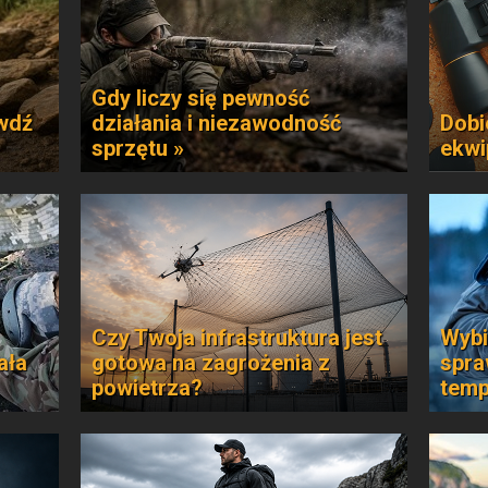
Gdy liczy się pewność
awdź
działania i niezawodność
Dobi
sprzętu »
ekwi
Czy Twoja infrastruktura jest
Wybi
ała
gotowa na zagrożenia z
spra
powietrza?
temp