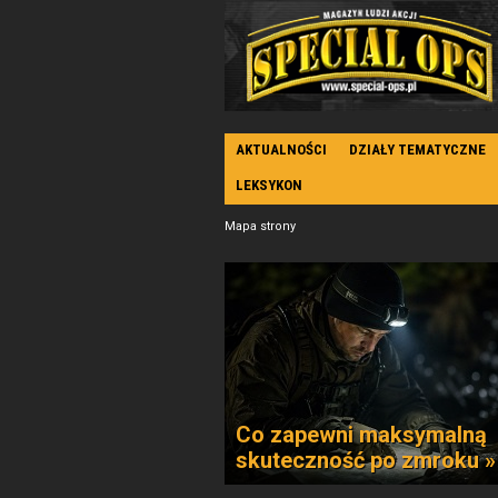
AKTUALNOŚCI
DZIAŁY TEMATYCZNE
LEKSYKON
Mapa strony
Co zapewni maksymalną
skuteczność po zmroku »