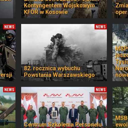
Kontyngentem Wojskowym
Zmia
KFOR w Kosowie
oper
NEWS
NEWS
MSPO
jesz
Tysi
82. rocznica wybuchu
Naro
ersji
Powstania Warszawskiego
nowe
NEWS
NEWS
MSB
Centrum Szkolenia Personelu
ewol