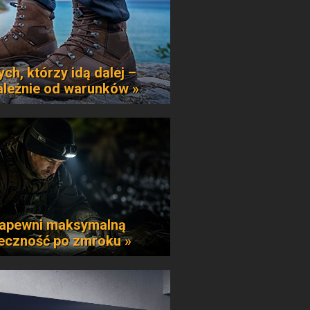
ych, którzy idą dalej –
ależnie od warunków »
apewni maksymalną
eczność po zmroku »