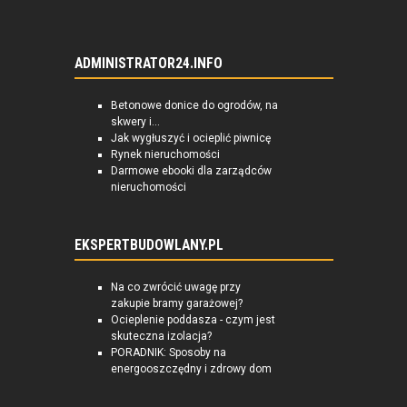
ADMINISTRATOR24.INFO
Betonowe donice do ogrodów, na
skwery i...
Jak wygłuszyć i ocieplić piwnicę
Rynek nieruchomości
Darmowe ebooki dla zarządców
nieruchomości
EKSPERTBUDOWLANY.PL
Na co zwrócić uwagę przy
zakupie bramy garażowej?
Ocieplenie poddasza - czym jest
skuteczna izolacja?
PORADNIK: Sposoby na
energooszczędny i zdrowy dom