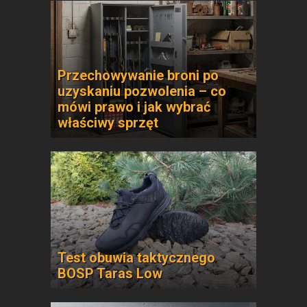
Przechowywanie broni po
uzyskaniu pozwolenia – co
mówi prawo i jak wybrać
właściwy sprzęt
Test obuwia taktycznego
BOSP Taras Low