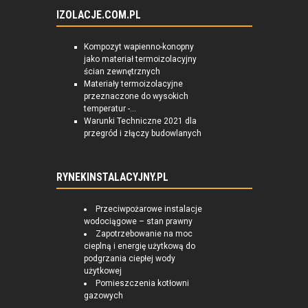
IZOLACJE.COM.PL
Kompozyt wapienno-konopny
jako materiał termoizolacyjny
ścian zewnętrznych
Materiały termoizolacyjne
przeznaczone do wysokich
temperatur -...
Warunki Techniczne 2021 dla
przegród i złączy budowlanych
RYNEKINSTALACYJNY.PL
Przeciwpożarowe instalacje
wodociągowe – stan prawny
Zapotrzebowanie na moc
cieplną i energię użytkową do
podgrzania ciepłej wody
użytkowej
Pomieszczenia kotłowni
gazowych