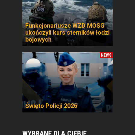
Funkcjonariusze WZD MOSG
ukończyli kurs sterników łodzi
bojowych
NEWS
Święto Policji 2026
WYBRANE DLA CIEBIE