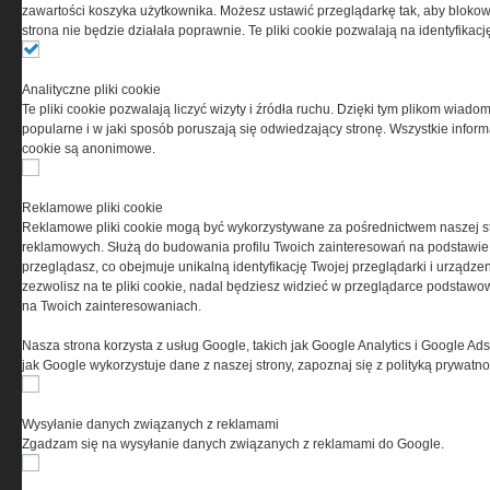
0000537655, NIP 1132860378, REGON 146393437
zawartości koszyka użytkownika. Możesz ustawić przeglądarkę tak, aby blokował
(zwana dalej Grupa MEDIUM) w postaci Regulaminu.
strona nie będzie działała poprawnie. Te pliki cookie pozwalają na identyfika
Przeczytaj regulamin
Analityczne pliki cookie
Te pliki cookie pozwalają liczyć wizyty i źródła ruchu. Dzięki tym plikom wiadom
popularne i w jaki sposób poruszają się odwiedzający stronę. Wszystkie inform
cookie są anonimowe.
PRYWATNOŚĆ
Reklamowe pliki cookie
Reklamowe pliki cookie mogą być wykorzystywane za pośrednictwem naszej s
Ta witryna wykorzystuje pliki cookies do przechowywania
reklamowych. Służą do budowania profilu Twoich zainteresowań na podstawie i
informacji na Twoim komputerze. Pliki cookies stosujemy
przeglądasz, co obejmuje unikalną identyfikację Twojej przeglądarki i urządze
w celu świadczenia usług na najwyższym poziomie,
zezwolisz na te pliki cookie, nadal będziesz widzieć w przeglądarce podstawow
w tym w sposób dostosowany do indywidualnych potrzeb.
na Twoich zainteresowaniach.
Korzystanie z witryny bez zmiany ustawień dotyczących
cookies oznacza, że będą one zamieszczane w Twoim
Nasza strona korzysta z usług Google, takich jak Google Analytics i Google Ads
urządzeniu końcowym. W każdym momencie możesz
jak Google wykorzystuje dane z naszej strony, zapoznaj się z polityką prywatn
dokonać zmiany ustawień przeglądarki dotyczących
cookies. Nim Państwo zaczną korzystać z naszego
serwisu prosimy o zapoznanie się z naszą
polityką
Wysyłanie danych związanych z reklamami
prywatności
oraz
informacją o cookies
.
Zgadzam się na wysyłanie danych związanych z reklamami do Google.