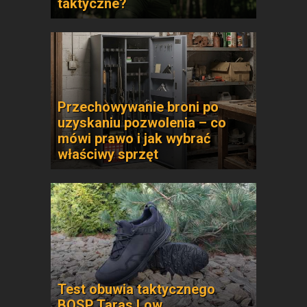
taktyczne?
Przechowywanie broni po
uzyskaniu pozwolenia – co
mówi prawo i jak wybrać
właściwy sprzęt
Test obuwia taktycznego
BOSP Taras Low