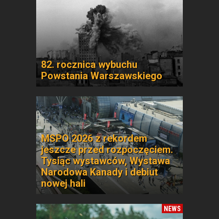
82. rocznica wybuchu
Powstania Warszawskiego
MSPO 2026 z rekordem
jeszcze przed rozpoczęciem.
Tysiąc wystawców, Wystawa
Narodowa Kanady i debiut
nowej hali
NEWS