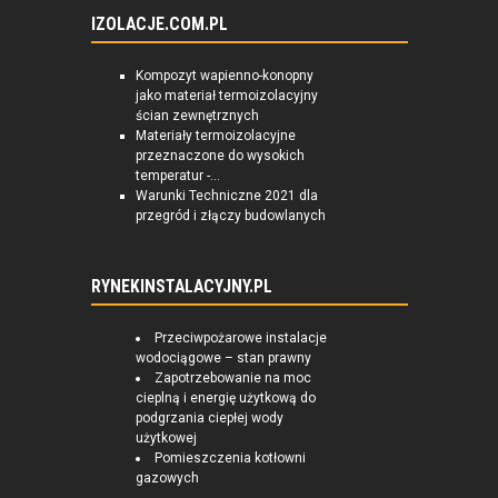
IZOLACJE.COM.PL
Kompozyt wapienno-konopny
jako materiał termoizolacyjny
ścian zewnętrznych
Materiały termoizolacyjne
przeznaczone do wysokich
temperatur -...
Warunki Techniczne 2021 dla
przegród i złączy budowlanych
RYNEKINSTALACYJNY.PL
Przeciwpożarowe instalacje
wodociągowe – stan prawny
Zapotrzebowanie na moc
cieplną i energię użytkową do
podgrzania ciepłej wody
użytkowej
Pomieszczenia kotłowni
gazowych