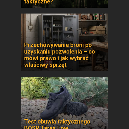
taktyczne?
Przechowywanie broni po
uzyskaniu pozwolenia – co
mówi prawo i jak wybrać
właściwy sprzęt
Test obuwia taktycznego
BOSP Taras Low