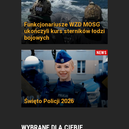
Funkcjonariusze WZD MOSG
ukończyli kurs sterników łodzi
bojowych
NEWS
Święto Policji 2026
WYBRANE DLA CIEBIE