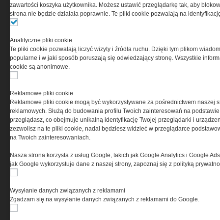
0000537655, NIP 1132860378, REGON 146393437
zawartości koszyka użytkownika. Możesz ustawić przeglądarkę tak, aby blokował
(zwana dalej Grupa MEDIUM) w postaci Regulaminu.
strona nie będzie działała poprawnie. Te pliki cookie pozwalają na identyfika
Przeczytaj regulamin
Analityczne pliki cookie
Te pliki cookie pozwalają liczyć wizyty i źródła ruchu. Dzięki tym plikom wiadom
popularne i w jaki sposób poruszają się odwiedzający stronę. Wszystkie inform
cookie są anonimowe.
PRYWATNOŚĆ
Reklamowe pliki cookie
Reklamowe pliki cookie mogą być wykorzystywane za pośrednictwem naszej s
Ta witryna wykorzystuje pliki cookies do przechowywania
reklamowych. Służą do budowania profilu Twoich zainteresowań na podstawie i
informacji na Twoim komputerze. Pliki cookies stosujemy
przeglądasz, co obejmuje unikalną identyfikację Twojej przeglądarki i urządze
w celu świadczenia usług na najwyższym poziomie,
zezwolisz na te pliki cookie, nadal będziesz widzieć w przeglądarce podstawow
w tym w sposób dostosowany do indywidualnych potrzeb.
na Twoich zainteresowaniach.
Korzystanie z witryny bez zmiany ustawień dotyczących
cookies oznacza, że będą one zamieszczane w Twoim
Nasza strona korzysta z usług Google, takich jak Google Analytics i Google Ads
urządzeniu końcowym. W każdym momencie możesz
jak Google wykorzystuje dane z naszej strony, zapoznaj się z polityką prywatn
dokonać zmiany ustawień przeglądarki dotyczących
cookies. Nim Państwo zaczną korzystać z naszego
serwisu prosimy o zapoznanie się z naszą
polityką
Wysyłanie danych związanych z reklamami
prywatności
oraz
informacją o cookies
.
Zgadzam się na wysyłanie danych związanych z reklamami do Google.