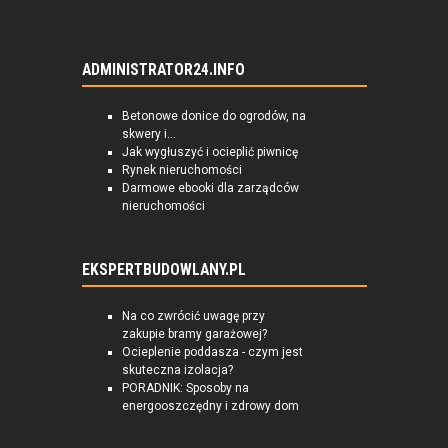
ADMINISTRATOR24.INFO
Betonowe donice do ogrodów, na
skwery i...
Jak wygłuszyć i ocieplić piwnicę
Rynek nieruchomości
Darmowe ebooki dla zarządców
nieruchomości
EKSPERTBUDOWLANY.PL
Na co zwrócić uwagę przy
zakupie bramy garażowej?
Ocieplenie poddasza - czym jest
skuteczna izolacja?
PORADNIK: Sposoby na
energooszczędny i zdrowy dom