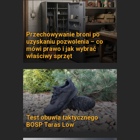
Przechowywanie broni po
uzyskaniu pozwolenia – co
mówi prawo i jak wybrać
właściwy sprzęt
Test obuwia taktycznego
BOSP Taras Low