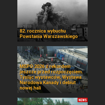
82. rocznica wybuchu
Powstania Warszawskiego
MSPO 2026 z rekordem
jeszcze przed rozpoczęciem.
Tysiąc wystawców, Wystawa
Narodowa Kanady i debiut
nowej hali
NEWS