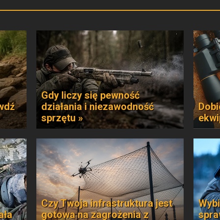
Gdy liczy się pewność
awdź
działania i niezawodność
Dobi
sprzętu »
ekwi
Czy Twoja infrastruktura jest
Wybi
ała
gotowa na zagrożenia z
spra