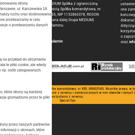
onowania strony.
przez Grupa MEDIUM Spółka z ograniczoną
ustawie
Warszawie, ul. Karczewska 18.
odpowiedzialnością Spółka komandytowa, nr
one zam
nalizy ruchu oraz dostosowania
KRS: 0000537655, NIP 1132860378, REGON
końcow
ne przetwarzamy w celu
146393437 (zwana dalej Grupa MEDIUM)
dokonać 
ormacje o przetwarzaniu danych
w postaci Regulaminu.
dotyczą
korzysta
o zapoz
Przeczytaj regulamin
oraz
inf
żą na przykład do utrzymania
a te pliki cookie, ale wtedy
cję np. osób zalogowanych.
 ograniczoną odpowiedzialnością Spółka komandytowa, nr KRS: 0000537655. Wszelkie prawa, w 
o, które strony są bardziej
nianie artykułów zabronione. Korzystanie z serwisu i zamieszczonych w nim utworów i danych
korzystania z serwisu.
acje gromadzone przez te pliki
Special-Ops
trony przez naszych partnerów
nformacji o stronach, które