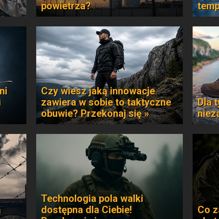
powietrza?
temp
ni
Czy wiesz jaką innowacje
i
zawiera w sobie to taktyczne
Dla t
obuwie? Przekonaj się »
niez
Technologia pola walki
ą
dostępna dla Ciebie!
Co z