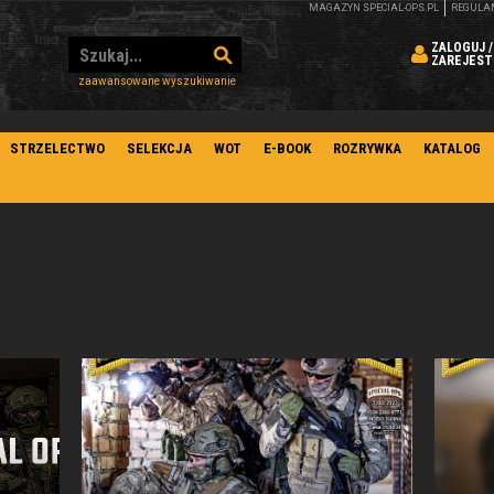
MAGAZYN SPECIAL-OPS.PL
REGULA
ZALOGUJ /
ZAREJEST
zaawansowane wyszukiwanie
STRZELECTWO
SELEKCJA
WOT
E-BOOK
ROZRYWKA
KATALOG