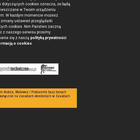
ń dotyczących cookies oznacza, że będą
ieszczane w Twoim urządzeniu
ym. W każdym momencie możesz
zmiany ustawień przeglądarki
cych cookies. Nim Państwo zaczną
ć z naszego serwisu prosimy
nanie się z naszą
polityką prywatności
ormacją o cookies
.
tym Autora, Wydawcy i Producenta bazy danych
 wyłącznie na zasadach określonych w Zasadach