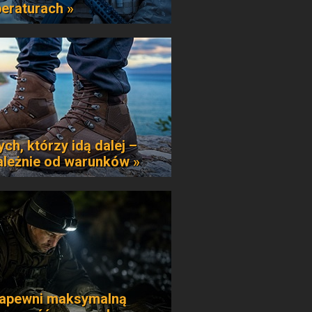
eraturach »
ych, którzy idą dalej –
ależnie od warunków »
apewni maksymalną