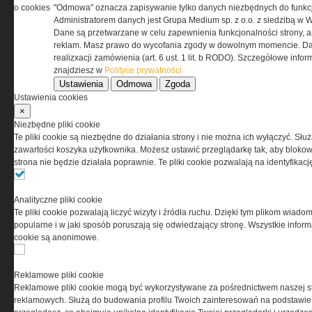
o cookies
"Odmowa" oznacza zapisywanie tylko danych niezbędnych do funkcj
Administratorem danych jest Grupa Medium sp. z o.o. z siedzibą w 
Dane są przetwarzane w celu zapewnienia funkcjonalności strony, a
reklam. Masz prawo do wycofania zgody w dowolnym momencie. Da
realizxacji zamówienia (art. 6 ust. 1 lit. b RODO). Szczegółowe inf
znajdziesz w
Polityce prywatności
Ustawienia
Odmowa
Zgoda
Ustawienia cookies
×
Niezbędne pliki cookie
Te pliki cookie są niezbędne do działania strony i nie można ich wyłączyć. Słu
zawartości koszyka użytkownika. Możesz ustawić przeglądarkę tak, aby blokował
strona nie będzie działała poprawnie. Te pliki cookie pozwalają na identyfika
Analityczne pliki cookie
Copyright © 2004-2019 Grupa MEDIUM Spółka z
Te pliki cookie pozwalają liczyć wizyty i źródła ruchu. Dzięki tym plikom wiadom
zastrzeżone. Jakiekolwiek dalsze rozpowszech
popularne i w jaki sposób poruszają się odwiedzający stronę. Wszystkie inform
cookie są anonimowe.
Reklamowe pliki cookie
Reklamowe pliki cookie mogą być wykorzystywane za pośrednictwem naszej s
reklamowych. Służą do budowania profilu Twoich zainteresowań na podstawie i