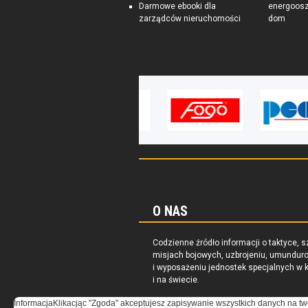
Darmowe ebooki dla
energoosz
zarządców nieruchomości
dom
O NAS
Codzienne źródło informacji o taktyce, s
misjach bojowych, uzbrojeniu, umundur
i wyposażeniu jednostek specjalnych w k
i na świecie.
Informacja
Klikacjąc "Zgoda" akceptujesz zapisywanie wszystkich danych na tw