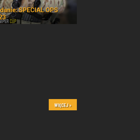
danie: SPECIAL OPS
23