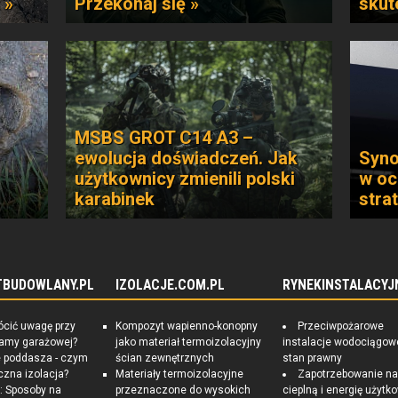
 »
Przekonaj się »
skut
MSBS GROT C14 A3 –
ewolucja doświadczeń. Jak
Syno
użytkownicy zmienili polski
w oc
karabinek
stra
TBUDOWLANY.PL
IZOLACJE.COM.PL
RYNEKINSTALACYJ
ócić uwagę przy
Kompozyt wapienno-konopny
Przeciwpożarowe
ramy garażowej?
jako materiał termoizolacyjny
instalacje wodociągow
e poddasza - czym
ścian zewnętrznych
stan prawny
czna izolacja?
Materiały termoizolacyjne
Zapotrzebowanie n
 Sposoby na
przeznaczone do wysokich
cieplną i energię użytk