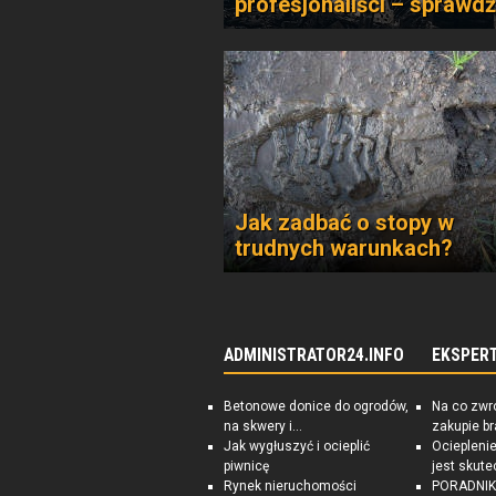
profesjonaliści – sprawdź
Jak zadbać o stopy w
trudnych warunkach?
ADMINISTRATOR24.INFO
EKSPER
Betonowe donice do ogrodów,
Na co zwr
na skwery i...
zakupie b
Jak wygłuszyć i ocieplić
Ociepleni
piwnicę
jest skute
Rynek nieruchomości
PORADNIK: