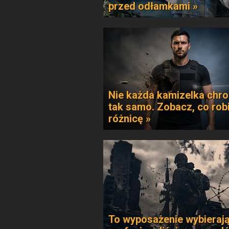
przed odłamkami »
Nie każda kamizelka chro
tak samo. Zobacz, co rob
różnicę »
To wyposażenie wybieraj