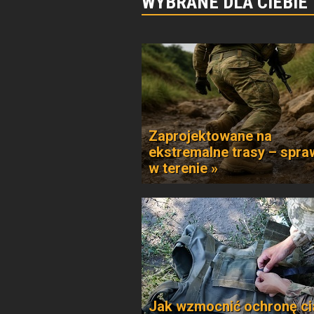
WYBRANE DLA CIEBIE
Zaprojektowane na
ekstremalne trasy – spr
w terenie »
Jak wzmocnić ochronę ci