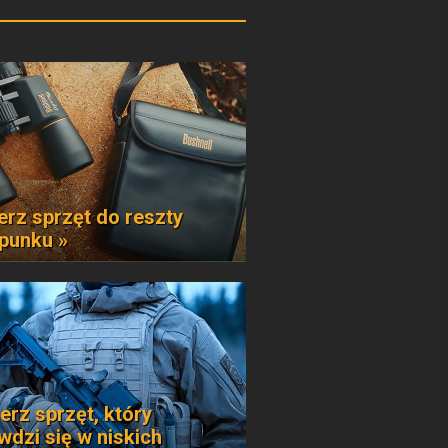
erz sprzęt do reszty
punku »
erz sprzęt, który
wdzi się w niskich