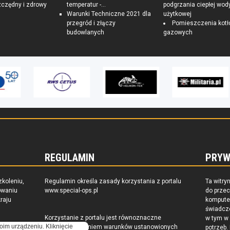
czędny i zdrowy
temperatur -...
podgrzania ciepłej wod
Warunki Techniczne 2021 dla
użytkowej
przegród i złączy
Pomieszczenia kotł
budowlanych
gazowych
REGULAMIN
PRYW
zkoleniu,
Regulamin określa zasady korzystania z portalu
Ta witry
owaniu
www.special-ops.pl
do prze
raju
komputer
świadcz
Korzystanie z portalu jest równoznaczne
w tym w
oim urządzeniu. Kliknięcie
z zaakceptowaniem warunków ustanowionych
potrzeb.