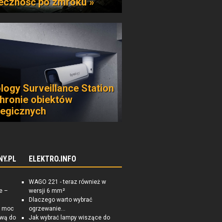
eczność po zmroku »
logy Surveillance Station
hronie obiektów
tegicznych
NY.PL
ELEKTRO.INFO
WAGO 221 - teraz również w
e –
wersji 6 mm²
Dlaczego warto wybrać
a moc
ogrzewanie...
ową do
Jak wybrać lampy wiszące do