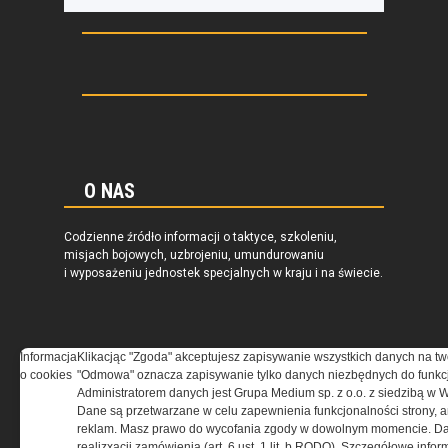
O NAS
Codzienne źródło informacji o taktyce, szkoleniu,
misjach bojowych, uzbrojeniu, umundurowaniu
i wyposażeniu jednostek specjalnych w kraju i na świecie.
Informacja
Klikacjąc "Zgoda" akceptujesz zapisywanie wszystkich danych na tw
REGULAMIN
o cookies
"Odmowa" oznacza zapisywanie tylko danych niezbędnych do funkcj
Administratorem danych jest Grupa Medium sp. z o.o. z siedzibą w 
Dane są przetwarzane w celu zapewnienia funkcjonalności strony, a
Regulamin określa zasady korzystania z portalu
reklam. Masz prawo do wycofania zgody w dowolnym momencie. Da
www.special-ops.pl
realizxacji zamówienia (art. 6 ust. 1 lit. b RODO). Szczegółowe inf