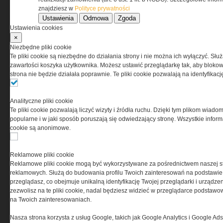
znajdziesz w
Polityce prywatności
Ustawienia
Odmowa
Zgoda
Korzystanie z portalu jest równoznaczne
Ustawienia cookies
z zaakceptowaniem warunków ustanowionych
×
przez Grupa MEDIUM Spółka z ograniczoną
Niezbędne pliki cookie
odpowiedzialnością Spółka komandytowa, nr KRS:
Te pliki cookie są niezbędne do działania strony i nie można ich wyłączyć. Słu
0000537655, NIP 1132860378, REGON 146393437
zawartości koszyka użytkownika. Możesz ustawić przeglądarkę tak, aby blokował
(zwana dalej Grupa MEDIUM) w postaci Regulaminu.
strona nie będzie działała poprawnie. Te pliki cookie pozwalają na identyfika
Przeczytaj regulamin
Analityczne pliki cookie
Te pliki cookie pozwalają liczyć wizyty i źródła ruchu. Dzięki tym plikom wiadom
popularne i w jaki sposób poruszają się odwiedzający stronę. Wszystkie inform
cookie są anonimowe.
PRYWATNOŚĆ
Reklamowe pliki cookie
Reklamowe pliki cookie mogą być wykorzystywane za pośrednictwem naszej s
Ta witryna wykorzystuje pliki cookies do przechowywania
reklamowych. Służą do budowania profilu Twoich zainteresowań na podstawie i
informacji na Twoim komputerze. Pliki cookies stosujemy
przeglądasz, co obejmuje unikalną identyfikację Twojej przeglądarki i urządze
w celu świadczenia usług na najwyższym poziomie,
zezwolisz na te pliki cookie, nadal będziesz widzieć w przeglądarce podstawow
w tym w sposób dostosowany do indywidualnych potrzeb.
na Twoich zainteresowaniach.
Korzystanie z witryny bez zmiany ustawień dotyczących
cookies oznacza, że będą one zamieszczane w Twoim
Nasza strona korzysta z usług Google, takich jak Google Analytics i Google Ads
urządzeniu końcowym. W każdym momencie możesz