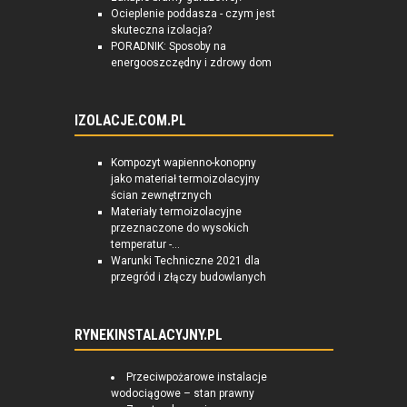
Ocieplenie poddasza - czym jest
skuteczna izolacja?
PORADNIK: Sposoby na
energooszczędny i zdrowy dom
IZOLACJE.COM.PL
Kompozyt wapienno-konopny
jako materiał termoizolacyjny
ścian zewnętrznych
Materiały termoizolacyjne
przeznaczone do wysokich
temperatur -...
Warunki Techniczne 2021 dla
przegród i złączy budowlanych
RYNEKINSTALACYJNY.PL
Przeciwpożarowe instalacje
wodociągowe – stan prawny