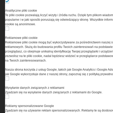
Przeczytaj regulamin
Analityczne pliki cookie
Te pliki cookie pozwalają liczyć wizyty i źródła ruchu. Dzięki tym plikom wiadom
popularne i w jaki sposób poruszają się odwiedzający stronę. Wszystkie inform
cookie są anonimowe.
PRYWATNOŚĆ
Reklamowe pliki cookie
Reklamowe pliki cookie mogą być wykorzystywane za pośrednictwem naszej s
Ta witryna wykorzystuje pliki cookies do przechowywania
reklamowych. Służą do budowania profilu Twoich zainteresowań na podstawie i
informacji na Twoim komputerze. Pliki cookies stosujemy
przeglądasz, co obejmuje unikalną identyfikację Twojej przeglądarki i urządze
w celu świadczenia usług na najwyższym poziomie,
zezwolisz na te pliki cookie, nadal będziesz widzieć w przeglądarce podstawow
w tym w sposób dostosowany do indywidualnych potrzeb.
na Twoich zainteresowaniach.
Korzystanie z witryny bez zmiany ustawień dotyczących
cookies oznacza, że będą one zamieszczane w Twoim
Nasza strona korzysta z usług Google, takich jak Google Analytics i Google Ads
urządzeniu końcowym. W każdym momencie możesz
jak Google wykorzystuje dane z naszej strony, zapoznaj się z polityką prywatn
dokonać zmiany ustawień przeglądarki dotyczących
cookies. Nim Państwo zaczną korzystać z naszego
serwisu prosimy o zapoznanie się z naszą
polityką
Wysyłanie danych związanych z reklamami
prywatności
oraz
informacją o cookies
.
Zgadzam się na wysyłanie danych związanych z reklamami do Google.
Reklamy spersonalizowane Google
Zgadzam się na używanie reklam spersonalizowanych. Reklamy te są dostos