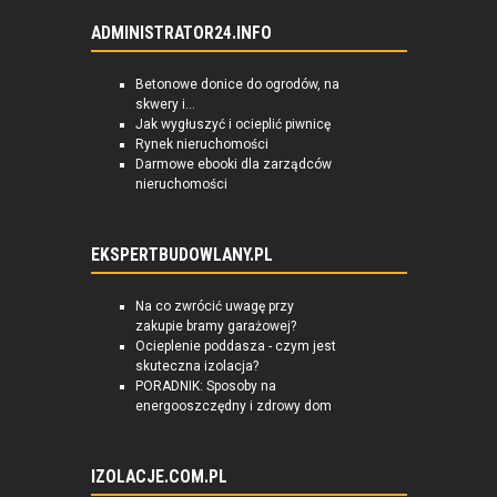
ADMINISTRATOR24.INFO
Betonowe donice do ogrodów, na
skwery i...
Jak wygłuszyć i ocieplić piwnicę
Rynek nieruchomości
Darmowe ebooki dla zarządców
nieruchomości
EKSPERTBUDOWLANY.PL
Na co zwrócić uwagę przy
zakupie bramy garażowej?
Ocieplenie poddasza - czym jest
skuteczna izolacja?
PORADNIK: Sposoby na
energooszczędny i zdrowy dom
IZOLACJE.COM.PL