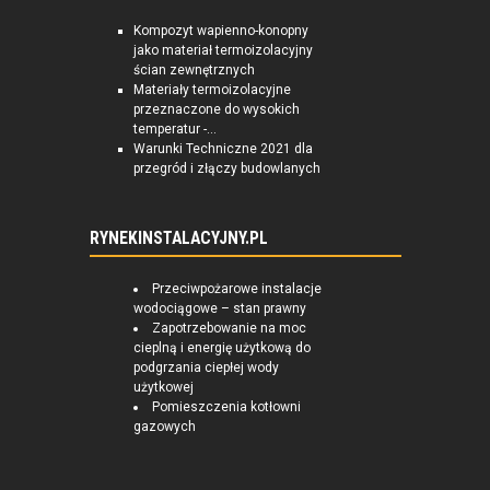
Kompozyt wapienno-konopny
jako materiał termoizolacyjny
ścian zewnętrznych
Materiały termoizolacyjne
przeznaczone do wysokich
temperatur -...
Warunki Techniczne 2021 dla
przegród i złączy budowlanych
RYNEKINSTALACYJNY.PL
Przeciwpożarowe instalacje
wodociągowe – stan prawny
Zapotrzebowanie na moc
cieplną i energię użytkową do
podgrzania ciepłej wody
użytkowej
Pomieszczenia kotłowni
gazowych