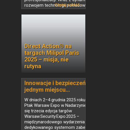
rozwojem technologii pokładowych,
Czytaj całość »
autonomicznych systemów nawigacji,
rozwiązań antydronowych
i zaawansowanej analityki,...
Direct Action® na
targach Milipol Paris
2025 – misja, nie
rutyna
Innowacje i bezpieczeństwo w
jednym miejscu...
W dniach 2–4 grudnia 2025 roku w hali
Ptak Warsaw Expo w Nadarzynie odbędzie
się trzecia edycja targów
Warsaw Security Expo 2025 –
międzynarodowego wydarzenia
dedykowanego systemom zabezpieczeń,