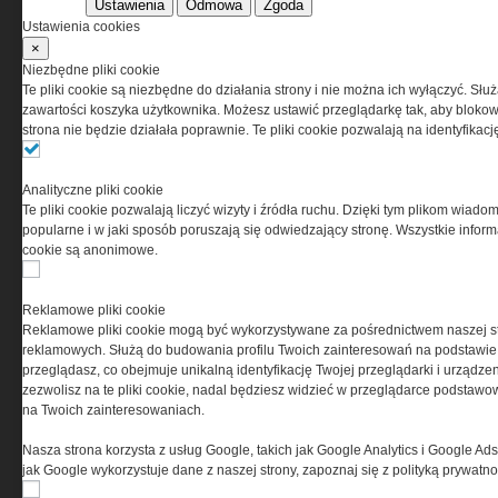
Ustawienia
Odmowa
Zgoda
Korzystanie z portalu jest równoznaczne
Ustawienia cookies
z zaakceptowaniem warunków ustanowionych
×
przez Grupa MEDIUM Spółka z ograniczoną
Niezbędne pliki cookie
odpowiedzialnością Spółka komandytowa, nr KRS:
Te pliki cookie są niezbędne do działania strony i nie można ich wyłączyć. Słu
0000537655, NIP 1132860378, REGON 146393437
zawartości koszyka użytkownika. Możesz ustawić przeglądarkę tak, aby blokował
(zwana dalej Grupa MEDIUM) w postaci Regulaminu.
strona nie będzie działała poprawnie. Te pliki cookie pozwalają na identyfika
Przeczytaj regulamin
Analityczne pliki cookie
Te pliki cookie pozwalają liczyć wizyty i źródła ruchu. Dzięki tym plikom wiadom
popularne i w jaki sposób poruszają się odwiedzający stronę. Wszystkie inform
cookie są anonimowe.
PRYWATNOŚĆ
Reklamowe pliki cookie
Reklamowe pliki cookie mogą być wykorzystywane za pośrednictwem naszej s
Ta witryna wykorzystuje pliki cookies do przechowywania
reklamowych. Służą do budowania profilu Twoich zainteresowań na podstawie i
informacji na Twoim komputerze. Pliki cookies stosujemy
przeglądasz, co obejmuje unikalną identyfikację Twojej przeglądarki i urządze
w celu świadczenia usług na najwyższym poziomie,
zezwolisz na te pliki cookie, nadal będziesz widzieć w przeglądarce podstawow
w tym w sposób dostosowany do indywidualnych potrzeb.
na Twoich zainteresowaniach.
Korzystanie z witryny bez zmiany ustawień dotyczących
cookies oznacza, że będą one zamieszczane w Twoim
Nasza strona korzysta z usług Google, takich jak Google Analytics i Google Ads
urządzeniu końcowym. W każdym momencie możesz
jak Google wykorzystuje dane z naszej strony, zapoznaj się z polityką prywatn
dokonać zmiany ustawień przeglądarki dotyczących