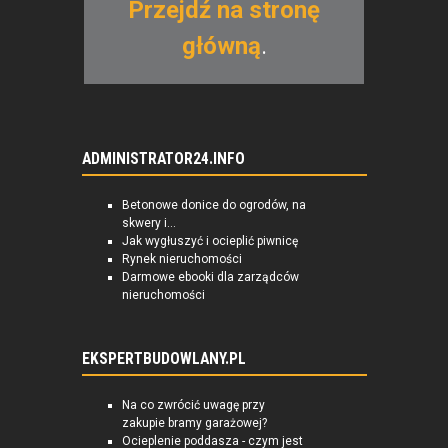
Przejdź na stronę
główną
.
ADMINISTRATOR24.INFO
Betonowe donice do ogrodów, na
skwery i...
Jak wygłuszyć i ocieplić piwnicę
Rynek nieruchomości
Darmowe ebooki dla zarządców
nieruchomości
EKSPERTBUDOWLANY.PL
Na co zwrócić uwagę przy
zakupie bramy garażowej?
Ocieplenie poddasza - czym jest