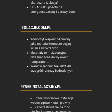
skuteczna izolacja?
PORADNIK: Sposoby na
energooszczędny i zdrowy dom
IZOLACJE.COM.PL
Kompozyt wapienno-konopny
jako materiał termoizolacyjny
ścian zewnętrznych
Materiały termoizolacyjne
przeznaczone do wysokich
temperatur -...
Warunki Techniczne 2021 dla
przegród i złączy budowlanych
RYNEKINSTALACYJNY.PL
Przeciwpożarowe instalacje
wodociągowe – stan prawny
Zapotrzebowanie na moc
cieplną i energię użytkową do