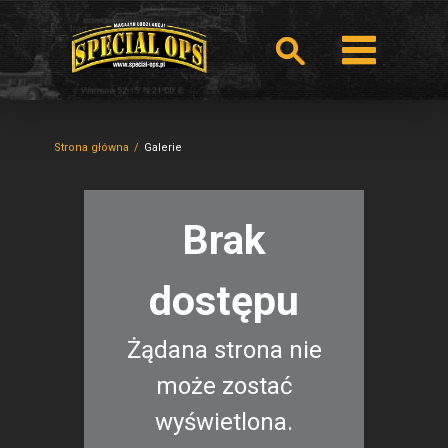
Strona główna
Galerie
Brak
dostępu
Żądana strona nie
może zostać
wyświetlona.