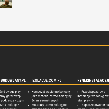
TBUDOWLANY.PL
IZOLACJE.COM.PL
RYNEKINSTALACYJ
ócić uwagę przy
Kompozyt wapienno-konopny
Przeciwpożarowe
ramy garażowej?
jako materiał termoizolacyjny
instalacje wodociągow
e poddasza - czym
ścian zewnętrznych
stan prawny
czna izolacja?
Materiały termoizolacyjne
Zapotrzebowanie n