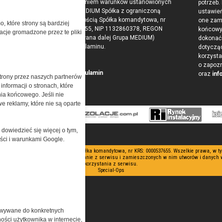
z zaakceptowaniem warunków ustanowionych
potrzeb.
przez Grupa MEDIUM Spółka z ograniczoną
ustawie
odpowiedzialnością Spółka komandytowa, nr
one zam
o, które strony są bardziej
KRS: 0000537655, NIP 1132860378, REGON
końcow
acje gromadzone przez te pliki
146393437 (zwana dalej Grupa MEDIUM)
dokonać 
w postaci Regulaminu.
dotyczą
korzysta
o zapoz
Przeczytaj regulamin
oraz
inf
trony przez naszych partnerów
nformacji o stronach, które
nia końcowego. Jeśli nie
e reklamy, które nie są oparte
 dowiedzieć się więcej o tym,
ości i warunkami Google.
 ograniczoną odpowiedzialnością Spółka komandytowa, nr KRS: 0000537655. Wszelkie prawa, w 
nianie artykułów zabronione. Korzystanie z serwisu i zamieszczonych w nim utworów i danych
korzystania z serwisu.
Special-Ops
owywane do konkretnych
ości użytkownika w internecie,