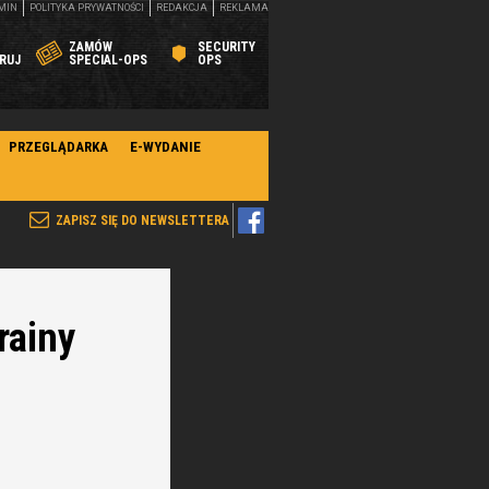
MIN
POLITYKA PRYWATNOŚCI
REDAKCJA
REKLAMA
ZAMÓW
SECURITY
RUJ
SPECIAL-OPS
OPS
PRZEGLĄDARKA
E-WYDANIE
ZAPISZ SIĘ DO NEWSLETTERA
rainy