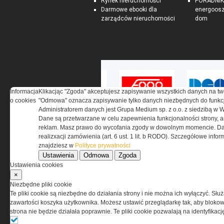
Rynek nieruchomości
PORADNIK:
Darmowe ebooki dla
energoosz
zarządców nieruchomości
dom
Informacja
Klikacjąc "Zgoda" akceptujesz zapisywanie wszystkich danych na tw
o cookies
"Odmowa" oznacza zapisywanie tylko danych niezbędnych do funkcj
Administratorem danych jest Grupa Medium sp. z o.o. z siedzibą w 
Dane są przetwarzane w celu zapewnienia funkcjonalności strony, a
reklam. Masz prawo do wycofania zgody w dowolnym momencie. Da
realizxacji zamówienia (art. 6 ust. 1 lit. b RODO). Szczegółowe inf
znajdziesz w
Polityce prywatności
Ustawienia
Odmowa
Zgoda
O NAS
Ustawienia cookies
×
Codzienne źródło informacji o taktyce, s
Niezbędne pliki cookie
misjach bojowych, uzbrojeniu, umundur
Te pliki cookie są niezbędne do działania strony i nie można ich wyłączyć. Słu
i wyposażeniu jednostek specjalnych w k
zawartości koszyka użytkownika. Możesz ustawić przeglądarkę tak, aby blokował
i na świecie.
strona nie będzie działała poprawnie. Te pliki cookie pozwalają na identyfika