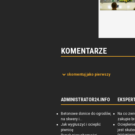
KOMENTARZE
skomentuj jako pierwszy
ADMINISTRATOR24.INFO
EKSPER
Betonowe donice do ogrodów,
Na co zwr
na skwery i...
zakupie b
Jak wygłuszyć i ocieplić
Ociepleni
piwnicę
jest skute