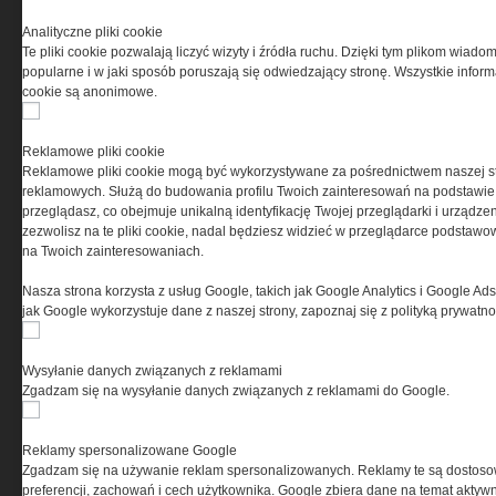
Analityczne pliki cookie
Te pliki cookie pozwalają liczyć wizyty i źródła ruchu. Dzięki tym plikom wiadom
popularne i w jaki sposób poruszają się odwiedzający stronę. Wszystkie inform
cookie są anonimowe.
Reklamowe pliki cookie
Reklamowe pliki cookie mogą być wykorzystywane za pośrednictwem naszej s
reklamowych. Służą do budowania profilu Twoich zainteresowań na podstawie i
przeglądasz, co obejmuje unikalną identyfikację Twojej przeglądarki i urządze
zezwolisz na te pliki cookie, nadal będziesz widzieć w przeglądarce podstawow
na Twoich zainteresowaniach.
Nasza strona korzysta z usług Google, takich jak Google Analytics i Google Ads
jak Google wykorzystuje dane z naszej strony, zapoznaj się z polityką prywatn
Copyright © 2004-2019 Grupa MEDIUM Spółka z
zastrzeżone. Jakiekolwiek dalsze rozpowszech
Wysyłanie danych związanych z reklamami
Zgadzam się na wysyłanie danych związanych z reklamami do Google.
Reklamy spersonalizowane Google
Zgadzam się na używanie reklam spersonalizowanych. Reklamy te są dostos
preferencji, zachowań i cech użytkownika. Google zbiera dane na temat aktywn