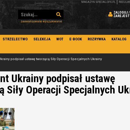
MAGAZYN SPECIAL-OPS.PL
REGULA
ZALOGUJ /
ZAREJEST
zaawansowane wyszukiwanie
STRZELECTWO
SELEKCJA
WOT
E-BOOK
ROZRYWKA
KATALOG
krainy podpisał ustawę tworzącą Siły Operacji Specjalnych Ukrainy
nt Ukrainy podpisał ustawę
ą Siły Operacji Specjalnych Uk