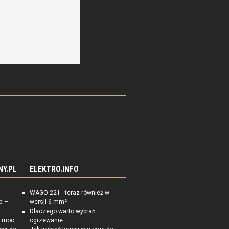
NY.PL
ELEKTRO.INFO
WAGO 221 - teraz również w
e –
wersji 6 mm²
Dlaczego warto wybrać
a moc
ogrzewanie...