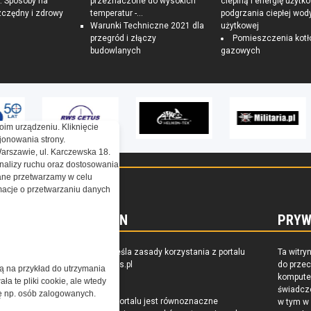
 Sposoby na
przeznaczone do wysokich
cieplną i energię użytk
czędny i zdrowy
temperatur -...
podgrzania ciepłej wod
Warunki Techniczne 2021 dla
użytkowej
przegród i złączy
Pomieszczenia kotł
budowlanych
gazowych
oim urządzeniu. Kliknięcie
onowania strony.
Warszawie, ul. Karczewska 18.
nalizy ruchu oraz dostosowania
ne przetwarzamy w celu
ormacje o przetwarzaniu danych
REGULAMIN
PRYW
zkoleniu,
Regulamin określa zasady korzystania z portalu
Ta witry
owaniu
www.special-ops.pl
do prze
żą na przykład do utrzymania
raju
komputer
a te pliki cookie, ale wtedy
świadcz
cję np. osób zalogowanych.
Korzystanie z portalu jest równoznaczne
w tym w