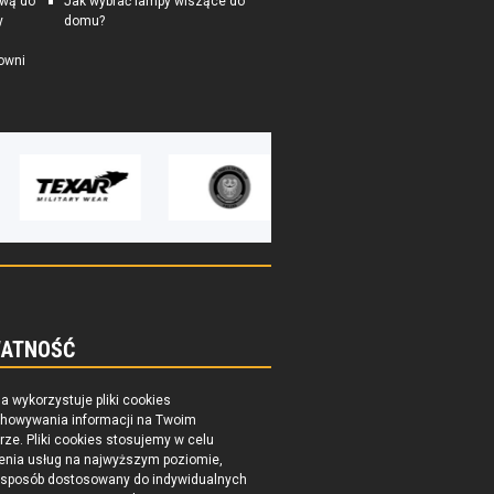
ową do
Jak wybrać lampy wiszące do
y
domu?
owni
ATNOŚĆ
na wykorzystuje pliki cookies
chowywania informacji na Twoim
ze. Pliki cookies stosujemy w celu
enia usług na najwyższym poziomie,
 sposób dostosowany do indywidualnych