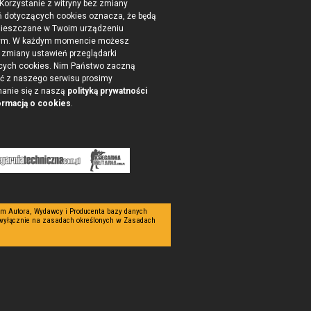
 Korzystanie z witryny bez zmiany
ń dotyczących cookies oznacza, że będą
ieszczane w Twoim urządzeniu
ym. W każdym momencie możesz
zmiany ustawień przeglądarki
cych cookies. Nim Państwo zaczną
ć z naszego serwisu prosimy
nanie się z naszą
polityką prywatności
ormacją o cookies
.
tym Autora, Wydawcy i Producenta bazy danych
 wyłącznie na zasadach określonych w Zasadach