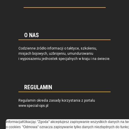
O NAS
Codzienne źródło informacji o taktyce, szkoleniu,
misjach bojowych, uzbrojeniu, umundurowaniu
i wyposażeniu jednostek specjalnych w kraju i na świecie.
REGULAMIN
Regulamin określa zasady korzystania z portalu
www.special-ops.pl
Korzystanie z portalu jest równoznaczne
Informacja
Klikacjąc "Zgoda" akceptujesz zapisywanie wszystkich danych na tw
z zaakceptowaniem warunków ustanowionych
o cookies
"Odmowa" oznacza zapisywanie tylko danych niezbędnych do funkcj