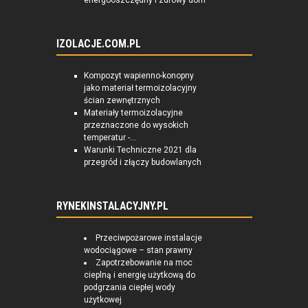
energooszczędny i zdrowy dom
IZOLACJE.COM.PL
Kompozyt wapienno-konopny
jako materiał termoizolacyjny
ścian zewnętrznych
Materiały termoizolacyjne
przeznaczone do wysokich
temperatur -...
Warunki Techniczne 2021 dla
przegród i złączy budowlanych
RYNEKINSTALACYJNY.PL
Przeciwpożarowe instalacje
wodociągowe – stan prawny
Zapotrzebowanie na moc
cieplną i energię użytkową do
podgrzania ciepłej wody
użytkowej