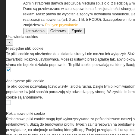
przez Grupa MEDIUM Spółka z ograniczoną
Administratorem danych jest Grupa Medium sp. z o.o. z siedzibą w 
odpowiedzialnością Spółka komandytowa, nr KRS:
Dane są przetwarzane w celu zapewnienia funkcjonalności strony, a
0000537655, NIP 1132860378, REGON 146393437
reklam. Masz prawo do wycofania zgody w dowolnym momencie. Da
(zwana dalej Grupa MEDIUM) w postaci Regulaminu.
realizxacji zamówienia (art. 6 ust. 1 lit. b RODO). Szczegółowe inf
znajdziesz w
Polityce prywatności
Ustawienia
Odmowa
Zgoda
Przeczytaj regulamin
Ustawienia cookies
×
Niezbędne pliki cookie
Te pliki cookie są niezbędne do działania strony i nie można ich wyłączyć. Słu
zawartości koszyka użytkownika. Możesz ustawić przeglądarkę tak, aby blokował
PRYWATNOŚĆ
strona nie będzie działała poprawnie. Te pliki cookie pozwalają na identyfika
Ta witryna wykorzystuje pliki cookies do przechowywania
Analityczne pliki cookie
informacji na Twoim komputerze. Pliki cookies stosujemy
Te pliki cookie pozwalają liczyć wizyty i źródła ruchu. Dzięki tym plikom wiadom
w celu świadczenia usług na najwyższym poziomie,
popularne i w jaki sposób poruszają się odwiedzający stronę. Wszystkie inform
w tym w sposób dostosowany do indywidualnych potrzeb.
cookie są anonimowe.
Korzystanie z witryny bez zmiany ustawień dotyczących
cookies oznacza, że będą one zamieszczane w Twoim
urządzeniu końcowym. W każdym momencie możesz
Reklamowe pliki cookie
dokonać zmiany ustawień przeglądarki dotyczących
Reklamowe pliki cookie mogą być wykorzystywane za pośrednictwem naszej s
cookies. Nim Państwo zaczną korzystać z naszego
reklamowych. Służą do budowania profilu Twoich zainteresowań na podstawie i
serwisu prosimy o zapoznanie się z naszą
polityką
przeglądasz, co obejmuje unikalną identyfikację Twojej przeglądarki i urządze
prywatności
oraz
informacją o cookies
.