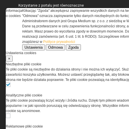
Korzystanie z portalu jest równoznaczne
Informacja
z zaakceptowaniem warunków ustanowionych
Klikacjąc "Zgoda" akceptujesz zapisywanie wszystkich danych na tw
o cookies
przez Grupa MEDIUM Spółka z ograniczoną
"Odmowa" oznacza zapisywanie tylko danych niezbędnych do funkcj
odpowiedzialnością Spółka komandytowa, nr KRS:
Administratorem danych jest Grupa Medium sp. z o.o. z siedzibą w 
0000537655, NIP 1132860378, REGON 146393437
Dane są przetwarzane w celu zapewnienia funkcjonalności strony, a
(zwana dalej Grupa MEDIUM) w postaci Regulaminu.
reklam. Masz prawo do wycofania zgody w dowolnym momencie. Da
realizxacji zamówienia (art. 6 ust. 1 lit. b RODO). Szczegółowe inf
znajdziesz w
Polityce prywatności
Przeczytaj regulamin
Ustawienia
Odmowa
Zgoda
Ustawienia cookies
×
Niezbędne pliki cookie
Te pliki cookie są niezbędne do działania strony i nie można ich wyłączyć. Słu
PRYWATNOŚĆ
zawartości koszyka użytkownika. Możesz ustawić przeglądarkę tak, aby blokował
strona nie będzie działała poprawnie. Te pliki cookie pozwalają na identyfika
Ta witryna wykorzystuje pliki cookies do przechowywania
informacji na Twoim komputerze. Pliki cookies stosujemy
Analityczne pliki cookie
w celu świadczenia usług na najwyższym poziomie,
Te pliki cookie pozwalają liczyć wizyty i źródła ruchu. Dzięki tym plikom wiadom
w tym w sposób dostosowany do indywidualnych potrzeb.
popularne i w jaki sposób poruszają się odwiedzający stronę. Wszystkie inform
Korzystanie z witryny bez zmiany ustawień dotyczących
cookie są anonimowe.
cookies oznacza, że będą one zamieszczane w Twoim
urządzeniu końcowym. W każdym momencie możesz
dokonać zmiany ustawień przeglądarki dotyczących
Reklamowe pliki cookie