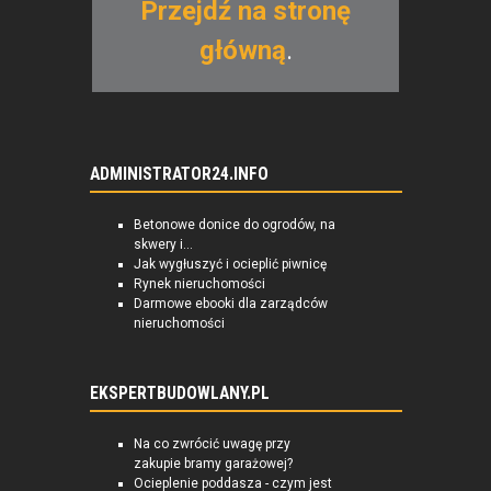
Przejdź na stronę
główną
.
ADMINISTRATOR24.INFO
Betonowe donice do ogrodów, na
skwery i...
Jak wygłuszyć i ocieplić piwnicę
Rynek nieruchomości
Darmowe ebooki dla zarządców
nieruchomości
EKSPERTBUDOWLANY.PL
Na co zwrócić uwagę przy
zakupie bramy garażowej?
Ocieplenie poddasza - czym jest