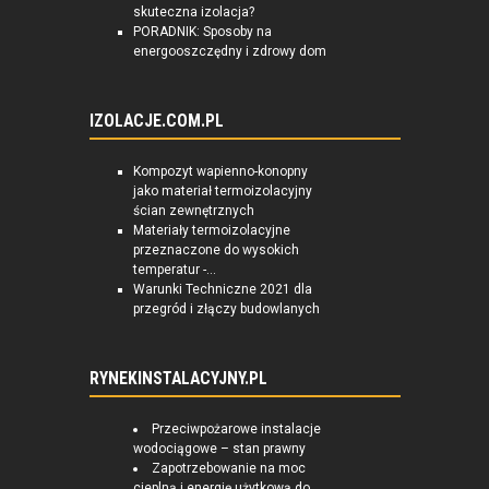
skuteczna izolacja?
PORADNIK: Sposoby na
energooszczędny i zdrowy dom
IZOLACJE.COM.PL
Kompozyt wapienno-konopny
jako materiał termoizolacyjny
ścian zewnętrznych
Materiały termoizolacyjne
przeznaczone do wysokich
temperatur -...
Warunki Techniczne 2021 dla
przegród i złączy budowlanych
RYNEKINSTALACYJNY.PL
Przeciwpożarowe instalacje
wodociągowe – stan prawny
Zapotrzebowanie na moc
cieplną i energię użytkową do