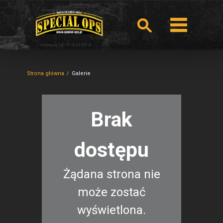
Strona główna
Galerie
Brak
dostępu
Żądana strona nie
może zostać
wyświetlona.