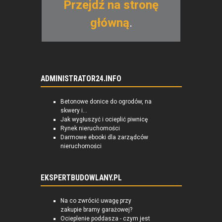
Przejdź na stronę
główną
.
ADMINISTRATOR24.INFO
Betonowe donice do ogrodów, na
skwery i...
Jak wygłuszyć i ocieplić piwnicę
Rynek nieruchomości
Darmowe ebooki dla zarządców
nieruchomości
EKSPERTBUDOWLANY.PL
Na co zwrócić uwagę przy
zakupie bramy garażowej?
Ocieplenie poddasza - czym jest