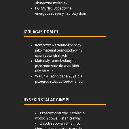
skuteczna izolacja?
PORADNIK: Sposoby na
energooszczędny i zdrowy dom
IZOLACJE.COM.PL
Kompozyt wapienno-konopny
jako materiał termoizolacyjny
ścian zewnętrznych
Materiały termoizolacyjne
przeznaczone do wysokich
temperatur -...
Warunki Techniczne 2021 dla
przegród i złączy budowlanych
RYNEKINSTALACYJNY.PL
Przeciwpożarowe instalacje
wodociągowe – stan prawny
Zapotrzebowanie na moc
cieplną i energię użytkową do