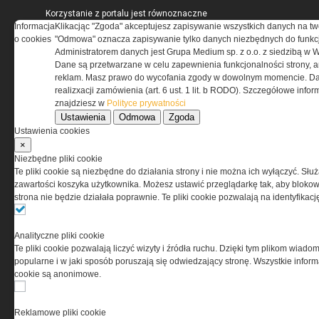
Korzystanie z portalu jest równoznaczne
Informacja
z zaakceptowaniem warunków ustanowionych
Klikacjąc "Zgoda" akceptujesz zapisywanie wszystkich danych na tw
o cookies
przez Grupa MEDIUM Spółka z ograniczoną
"Odmowa" oznacza zapisywanie tylko danych niezbędnych do funkcj
odpowiedzialnością Spółka komandytowa, nr KRS:
Administratorem danych jest Grupa Medium sp. z o.o. z siedzibą w 
0000537655, NIP 1132860378, REGON 146393437
Dane są przetwarzane w celu zapewnienia funkcjonalności strony, a
(zwana dalej Grupa MEDIUM) w postaci Regulaminu.
reklam. Masz prawo do wycofania zgody w dowolnym momencie. Da
realizxacji zamówienia (art. 6 ust. 1 lit. b RODO). Szczegółowe inf
znajdziesz w
Polityce prywatności
Przeczytaj regulamin
Ustawienia
Odmowa
Zgoda
Ustawienia cookies
×
Niezbędne pliki cookie
Te pliki cookie są niezbędne do działania strony i nie można ich wyłączyć. Słu
PRYWATNOŚĆ
zawartości koszyka użytkownika. Możesz ustawić przeglądarkę tak, aby blokował
strona nie będzie działała poprawnie. Te pliki cookie pozwalają na identyfika
Ta witryna wykorzystuje pliki cookies do przechowywania
informacji na Twoim komputerze. Pliki cookies stosujemy
Analityczne pliki cookie
w celu świadczenia usług na najwyższym poziomie,
Te pliki cookie pozwalają liczyć wizyty i źródła ruchu. Dzięki tym plikom wiadom
w tym w sposób dostosowany do indywidualnych potrzeb.
popularne i w jaki sposób poruszają się odwiedzający stronę. Wszystkie inform
Korzystanie z witryny bez zmiany ustawień dotyczących
cookie są anonimowe.
cookies oznacza, że będą one zamieszczane w Twoim
urządzeniu końcowym. W każdym momencie możesz
dokonać zmiany ustawień przeglądarki dotyczących
Reklamowe pliki cookie