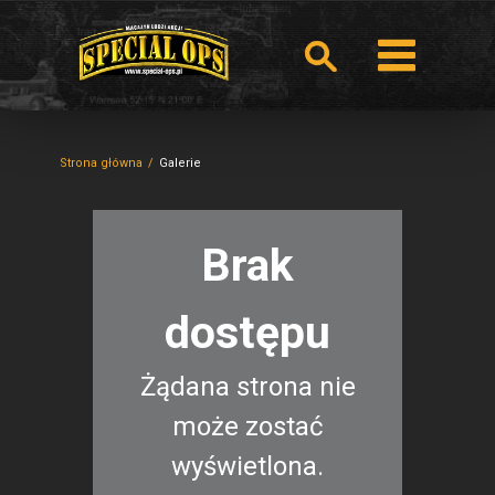
Strona główna
Galerie
Brak
dostępu
Żądana strona nie
może zostać
wyświetlona.