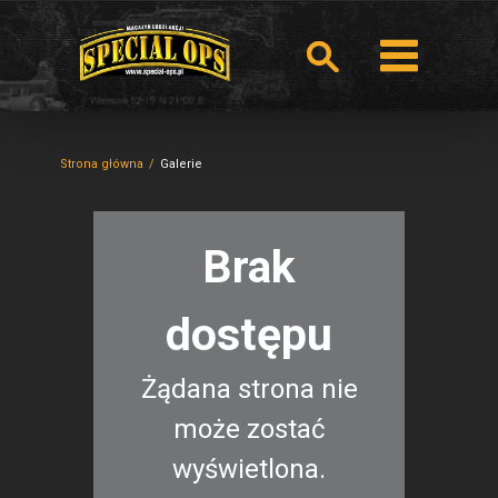
Strona główna
Galerie
Brak
dostępu
Żądana strona nie
może zostać
wyświetlona.