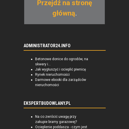
Przejdź na stronę
główną
.
ADMINISTRATOR24.INFO
Betonowe donice do ogrodów, na
skwery i...
Jak wygłuszyć i ocieplić piwnicę
Rynek nieruchomości
Darmowe ebooki dla zarządców
nieruchomości
EKSPERTBUDOWLANY.PL
Na co zwrócić uwagę przy
zakupie bramy garażowej?
Ocieplenie poddasza - czym jest