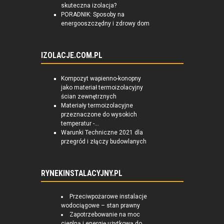
skuteczna izolacja?
PORADNIK: Sposoby na
energooszczędny i zdrowy dom
IZOLACJE.COM.PL
Kompozyt wapienno-konopny
jako materiał termoizolacyjny
ścian zewnętrznych
Materiały termoizolacyjne
przeznaczone do wysokich
temperatur -...
Warunki Techniczne 2021 dla
przegród i złączy budowlanych
RYNEKINSTALACYJNY.PL
Przeciwpożarowe instalacje
wodociągowe – stan prawny
Zapotrzebowanie na moc
cieplną i energię użytkową do