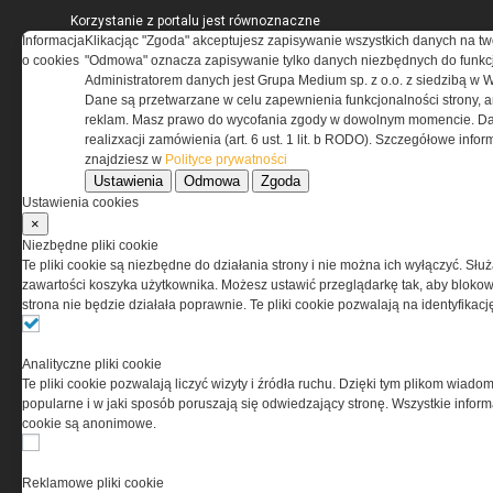
Korzystanie z portalu jest równoznaczne
Informacja
z zaakceptowaniem warunków ustanowionych
Klikacjąc "Zgoda" akceptujesz zapisywanie wszystkich danych na tw
o cookies
przez Grupa MEDIUM Spółka z ograniczoną
"Odmowa" oznacza zapisywanie tylko danych niezbędnych do funkcj
odpowiedzialnością Spółka komandytowa, nr KRS:
Administratorem danych jest Grupa Medium sp. z o.o. z siedzibą w 
0000537655, NIP 1132860378, REGON 146393437
Dane są przetwarzane w celu zapewnienia funkcjonalności strony, a
(zwana dalej Grupa MEDIUM) w postaci Regulaminu.
reklam. Masz prawo do wycofania zgody w dowolnym momencie. Da
realizxacji zamówienia (art. 6 ust. 1 lit. b RODO). Szczegółowe inf
znajdziesz w
Polityce prywatności
Przeczytaj regulamin
Ustawienia
Odmowa
Zgoda
Ustawienia cookies
×
Niezbędne pliki cookie
Te pliki cookie są niezbędne do działania strony i nie można ich wyłączyć. Słu
PRYWATNOŚĆ
zawartości koszyka użytkownika. Możesz ustawić przeglądarkę tak, aby blokował
strona nie będzie działała poprawnie. Te pliki cookie pozwalają na identyfika
Ta witryna wykorzystuje pliki cookies do przechowywania
informacji na Twoim komputerze. Pliki cookies stosujemy
Analityczne pliki cookie
w celu świadczenia usług na najwyższym poziomie,
Te pliki cookie pozwalają liczyć wizyty i źródła ruchu. Dzięki tym plikom wiadom
w tym w sposób dostosowany do indywidualnych potrzeb.
popularne i w jaki sposób poruszają się odwiedzający stronę. Wszystkie inform
Korzystanie z witryny bez zmiany ustawień dotyczących
cookie są anonimowe.
cookies oznacza, że będą one zamieszczane w Twoim
urządzeniu końcowym. W każdym momencie możesz
dokonać zmiany ustawień przeglądarki dotyczących
Reklamowe pliki cookie