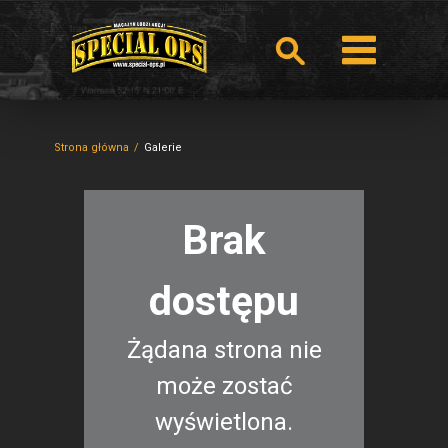
Strona główna
Galerie
Brak
dostępu
Żądana strona nie
może zostać
wyświetlona.