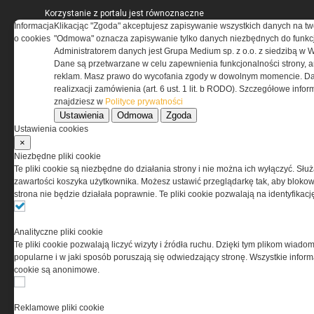
Korzystanie z portalu jest równoznaczne
Informacja
z zaakceptowaniem warunków ustanowionych
Klikacjąc "Zgoda" akceptujesz zapisywanie wszystkich danych na tw
o cookies
przez Grupa MEDIUM Spółka z ograniczoną
"Odmowa" oznacza zapisywanie tylko danych niezbędnych do funkcj
odpowiedzialnością Spółka komandytowa, nr KRS:
Administratorem danych jest Grupa Medium sp. z o.o. z siedzibą w 
0000537655, NIP 1132860378, REGON 146393437
Dane są przetwarzane w celu zapewnienia funkcjonalności strony, a
(zwana dalej Grupa MEDIUM) w postaci Regulaminu.
reklam. Masz prawo do wycofania zgody w dowolnym momencie. Da
realizxacji zamówienia (art. 6 ust. 1 lit. b RODO). Szczegółowe inf
znajdziesz w
Polityce prywatności
Przeczytaj regulamin
Ustawienia
Odmowa
Zgoda
Ustawienia cookies
×
Niezbędne pliki cookie
Te pliki cookie są niezbędne do działania strony i nie można ich wyłączyć. Słu
PRYWATNOŚĆ
zawartości koszyka użytkownika. Możesz ustawić przeglądarkę tak, aby blokował
strona nie będzie działała poprawnie. Te pliki cookie pozwalają na identyfika
Ta witryna wykorzystuje pliki cookies do przechowywania
informacji na Twoim komputerze. Pliki cookies stosujemy
Analityczne pliki cookie
w celu świadczenia usług na najwyższym poziomie,
Te pliki cookie pozwalają liczyć wizyty i źródła ruchu. Dzięki tym plikom wiadom
w tym w sposób dostosowany do indywidualnych potrzeb.
popularne i w jaki sposób poruszają się odwiedzający stronę. Wszystkie inform
Korzystanie z witryny bez zmiany ustawień dotyczących
cookie są anonimowe.
cookies oznacza, że będą one zamieszczane w Twoim
urządzeniu końcowym. W każdym momencie możesz
dokonać zmiany ustawień przeglądarki dotyczących
Reklamowe pliki cookie