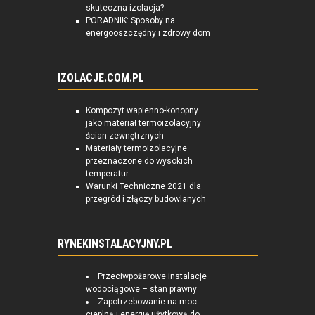
skuteczna izolacja?
PORADNIK: Sposoby na
energooszczędny i zdrowy dom
IZOLACJE.COM.PL
Kompozyt wapienno-konopny
jako materiał termoizolacyjny
ścian zewnętrznych
Materiały termoizolacyjne
przeznaczone do wysokich
temperatur -...
Warunki Techniczne 2021 dla
przegród i złączy budowlanych
RYNEKINSTALACYJNY.PL
Przeciwpożarowe instalacje
wodociągowe – stan prawny
Zapotrzebowanie na moc
cieplną i energię użytkową do