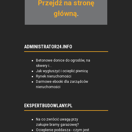
Przejdź na stronę
główną
.
ADMINISTRATOR24.INFO
Betonowe donice do ogrodów, na
skwery i...
Jak wygłuszyć i ocieplić piwnicę
Rynek nieruchomości
Darmowe ebooki dla zarządców
nieruchomości
EKSPERTBUDOWLANY.PL
Na co zwrócić uwagę przy
zakupie bramy garażowej?
Ocieplenie poddasza - czym jest