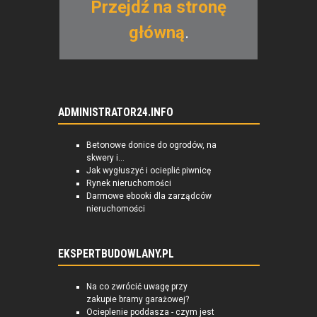
Przejdź na stronę
główną
.
ADMINISTRATOR24.INFO
Betonowe donice do ogrodów, na
skwery i...
Jak wygłuszyć i ocieplić piwnicę
Rynek nieruchomości
Darmowe ebooki dla zarządców
nieruchomości
EKSPERTBUDOWLANY.PL
Na co zwrócić uwagę przy
zakupie bramy garażowej?
Ocieplenie poddasza - czym jest