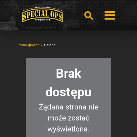
Strona główna
Galerie
Brak
dostępu
Żądana strona nie
może zostać
wyświetlona.