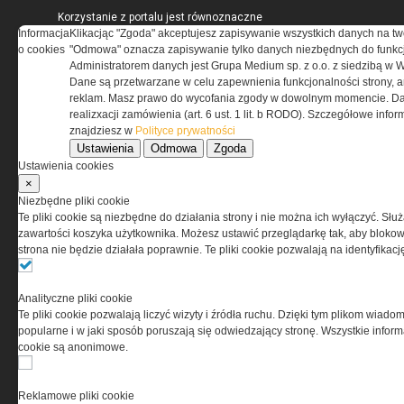
Korzystanie z portalu jest równoznaczne
Informacja
z zaakceptowaniem warunków ustanowionych
Klikacjąc "Zgoda" akceptujesz zapisywanie wszystkich danych na tw
o cookies
przez Grupa MEDIUM Spółka z ograniczoną
"Odmowa" oznacza zapisywanie tylko danych niezbędnych do funkcj
odpowiedzialnością Spółka komandytowa, nr KRS:
Administratorem danych jest Grupa Medium sp. z o.o. z siedzibą w 
0000537655, NIP 1132860378, REGON 146393437
Dane są przetwarzane w celu zapewnienia funkcjonalności strony, a
(zwana dalej Grupa MEDIUM) w postaci Regulaminu.
reklam. Masz prawo do wycofania zgody w dowolnym momencie. Da
realizxacji zamówienia (art. 6 ust. 1 lit. b RODO). Szczegółowe inf
znajdziesz w
Polityce prywatności
Przeczytaj regulamin
Ustawienia
Odmowa
Zgoda
Ustawienia cookies
×
Niezbędne pliki cookie
Te pliki cookie są niezbędne do działania strony i nie można ich wyłączyć. Słu
PRYWATNOŚĆ
zawartości koszyka użytkownika. Możesz ustawić przeglądarkę tak, aby blokował
strona nie będzie działała poprawnie. Te pliki cookie pozwalają na identyfika
Ta witryna wykorzystuje pliki cookies do przechowywania
informacji na Twoim komputerze. Pliki cookies stosujemy
Analityczne pliki cookie
w celu świadczenia usług na najwyższym poziomie,
Te pliki cookie pozwalają liczyć wizyty i źródła ruchu. Dzięki tym plikom wiadom
w tym w sposób dostosowany do indywidualnych potrzeb.
popularne i w jaki sposób poruszają się odwiedzający stronę. Wszystkie inform
Korzystanie z witryny bez zmiany ustawień dotyczących
cookie są anonimowe.
cookies oznacza, że będą one zamieszczane w Twoim
urządzeniu końcowym. W każdym momencie możesz
dokonać zmiany ustawień przeglądarki dotyczących
Reklamowe pliki cookie