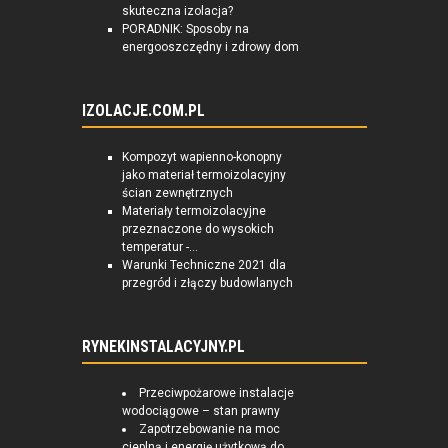
skuteczna izolacja?
PORADNIK: Sposoby na
energooszczędny i zdrowy dom
IZOLACJE.COM.PL
Kompozyt wapienno-konopny
jako materiał termoizolacyjny
ścian zewnętrznych
Materiały termoizolacyjne
przeznaczone do wysokich
temperatur -...
Warunki Techniczne 2021 dla
przegród i złączy budowlanych
RYNEKINSTALACYJNY.PL
Przeciwpożarowe instalacje
wodociągowe – stan prawny
Zapotrzebowanie na moc
cieplną i energię użytkową do