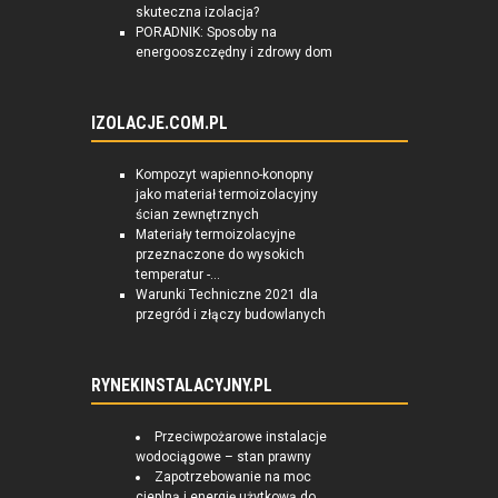
skuteczna izolacja?
PORADNIK: Sposoby na
energooszczędny i zdrowy dom
IZOLACJE.COM.PL
Kompozyt wapienno-konopny
jako materiał termoizolacyjny
ścian zewnętrznych
Materiały termoizolacyjne
przeznaczone do wysokich
temperatur -...
Warunki Techniczne 2021 dla
przegród i złączy budowlanych
RYNEKINSTALACYJNY.PL
Przeciwpożarowe instalacje
wodociągowe – stan prawny
Zapotrzebowanie na moc
cieplną i energię użytkową do