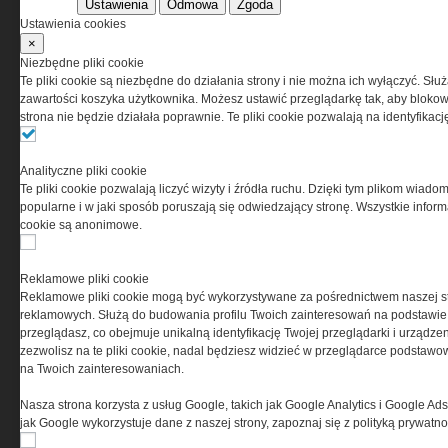
Ustawienia
Odmowa
Zgoda
Korzystanie z portalu jest równoznaczne
Ustawienia cookies
z zaakceptowaniem warunków ustanowionych
×
przez Grupa MEDIUM Spółka z ograniczoną
Niezbędne pliki cookie
odpowiedzialnością Spółka komandytowa, nr KRS:
Te pliki cookie są niezbędne do działania strony i nie można ich wyłączyć. Słu
0000537655, NIP 1132860378, REGON 146393437
zawartości koszyka użytkownika. Możesz ustawić przeglądarkę tak, aby blokował
(zwana dalej Grupa MEDIUM) w postaci Regulaminu.
strona nie będzie działała poprawnie. Te pliki cookie pozwalają na identyfika
Przeczytaj regulamin
Analityczne pliki cookie
Te pliki cookie pozwalają liczyć wizyty i źródła ruchu. Dzięki tym plikom wiadom
popularne i w jaki sposób poruszają się odwiedzający stronę. Wszystkie inform
cookie są anonimowe.
PRYWATNOŚĆ
Reklamowe pliki cookie
Reklamowe pliki cookie mogą być wykorzystywane za pośrednictwem naszej s
Ta witryna wykorzystuje pliki cookies do przechowywania
reklamowych. Służą do budowania profilu Twoich zainteresowań na podstawie i
informacji na Twoim komputerze. Pliki cookies stosujemy
przeglądasz, co obejmuje unikalną identyfikację Twojej przeglądarki i urządze
w celu świadczenia usług na najwyższym poziomie,
zezwolisz na te pliki cookie, nadal będziesz widzieć w przeglądarce podstawow
w tym w sposób dostosowany do indywidualnych potrzeb.
na Twoich zainteresowaniach.
Korzystanie z witryny bez zmiany ustawień dotyczących
cookies oznacza, że będą one zamieszczane w Twoim
Nasza strona korzysta z usług Google, takich jak Google Analytics i Google Ads
urządzeniu końcowym. W każdym momencie możesz
jak Google wykorzystuje dane z naszej strony, zapoznaj się z polityką prywatn
dokonać zmiany ustawień przeglądarki dotyczących