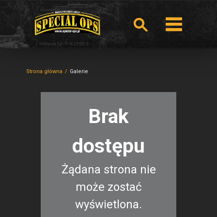
Strona główna
Galerie
Brak
dostępu
Żądana strona nie
może zostać
wyświetlona.