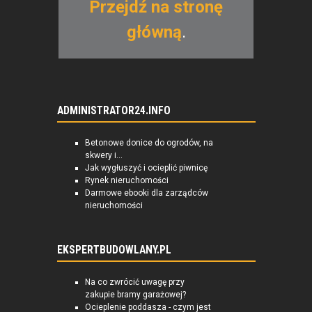
Przejdź na stronę
główną
.
ADMINISTRATOR24.INFO
Betonowe donice do ogrodów, na
skwery i...
Jak wygłuszyć i ocieplić piwnicę
Rynek nieruchomości
Darmowe ebooki dla zarządców
nieruchomości
EKSPERTBUDOWLANY.PL
Na co zwrócić uwagę przy
zakupie bramy garażowej?
Ocieplenie poddasza - czym jest