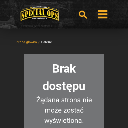
Strona główna
Galerie
Brak
dostępu
Żądana strona nie
może zostać
wyświetlona.