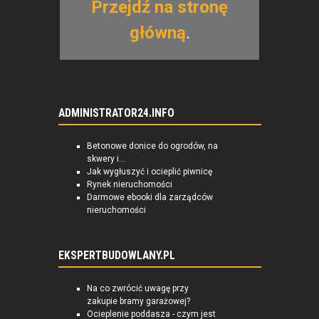
Przejdź na stronę
główną
.
ADMINISTRATOR24.INFO
Betonowe donice do ogrodów, na
skwery i...
Jak wygłuszyć i ocieplić piwnicę
Rynek nieruchomości
Darmowe ebooki dla zarządców
nieruchomości
EKSPERTBUDOWLANY.PL
Na co zwrócić uwagę przy
zakupie bramy garażowej?
Ocieplenie poddasza - czym jest