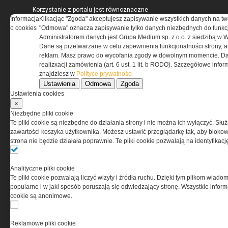
Korzystanie z portalu jest równoznaczne
Informacja
z zaakceptowaniem warunków ustanowionych
Klikacjąc "Zgoda" akceptujesz zapisywanie wszystkich danych na tw
o cookies
przez Grupa MEDIUM Spółka z ograniczoną
"Odmowa" oznacza zapisywanie tylko danych niezbędnych do funkcj
odpowiedzialnością Spółka komandytowa, nr KRS:
Administratorem danych jest Grupa Medium sp. z o.o. z siedzibą w 
0000537655, NIP 1132860378, REGON 146393437
Dane są przetwarzane w celu zapewnienia funkcjonalności strony, a
(zwana dalej Grupa MEDIUM) w postaci Regulaminu.
reklam. Masz prawo do wycofania zgody w dowolnym momencie. Da
realizxacji zamówienia (art. 6 ust. 1 lit. b RODO). Szczegółowe inf
znajdziesz w
Polityce prywatności
Przeczytaj regulamin
Ustawienia
Odmowa
Zgoda
Ustawienia cookies
×
Niezbędne pliki cookie
Te pliki cookie są niezbędne do działania strony i nie można ich wyłączyć. Słu
PRYWATNOŚĆ
zawartości koszyka użytkownika. Możesz ustawić przeglądarkę tak, aby blokował
strona nie będzie działała poprawnie. Te pliki cookie pozwalają na identyfika
Ta witryna wykorzystuje pliki cookies do przechowywania
informacji na Twoim komputerze. Pliki cookies stosujemy
Analityczne pliki cookie
w celu świadczenia usług na najwyższym poziomie,
Te pliki cookie pozwalają liczyć wizyty i źródła ruchu. Dzięki tym plikom wiadom
w tym w sposób dostosowany do indywidualnych potrzeb.
popularne i w jaki sposób poruszają się odwiedzający stronę. Wszystkie inform
Korzystanie z witryny bez zmiany ustawień dotyczących
cookie są anonimowe.
cookies oznacza, że będą one zamieszczane w Twoim
urządzeniu końcowym. W każdym momencie możesz
dokonać zmiany ustawień przeglądarki dotyczących
Reklamowe pliki cookie