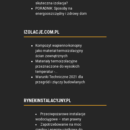
skuteczna izolacja?
PORADNIK: Sposoby na
energooszczędny i zdrowy dom
IZOLACJE.COM.PL
Kompozyt wapienno-konopny
jako materiał termoizolacyjny
ścian zewnętrznych
Materiały termoizolacyjne
przeznaczone do wysokich
temperatur -...
Warunki Techniczne 2021 dla
przegród i złączy budowlanych
RYNEKINSTALACYJNY.PL
Przeciwpożarowe instalacje
wodociągowe – stan prawny
Zapotrzebowanie na moc
cieplną i energię użytkową do