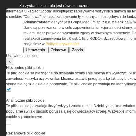
Korzystanie z portalu jest równoznaczne
Informacja
z zaakceptowaniem warunków ustanowionych
Klikacjąc "Zgoda" akceptujesz zapisywanie wszystkich danych na tw
o cookies
przez Grupa MEDIUM Spółka z ograniczoną
"Odmowa" oznacza zapisywanie tylko danych niezbędnych do funkcj
odpowiedzialnością Spółka komandytowa, nr KRS:
Administratorem danych jest Grupa Medium sp. z o.o. z siedzibą w 
0000537655, NIP 1132860378, REGON 146393437
Dane są przetwarzane w celu zapewnienia funkcjonalności strony, a
(zwana dalej Grupa MEDIUM) w postaci Regulaminu.
reklam. Masz prawo do wycofania zgody w dowolnym momencie. Da
realizxacji zamówienia (art. 6 ust. 1 lit. b RODO). Szczegółowe inf
znajdziesz w
Polityce prywatności
Przeczytaj regulamin
Ustawienia
Odmowa
Zgoda
Ustawienia cookies
×
Niezbędne pliki cookie
Te pliki cookie są niezbędne do działania strony i nie można ich wyłączyć. Słu
PRYWATNOŚĆ
zawartości koszyka użytkownika. Możesz ustawić przeglądarkę tak, aby blokował
strona nie będzie działała poprawnie. Te pliki cookie pozwalają na identyfika
Ta witryna wykorzystuje pliki cookies do przechowywania
informacji na Twoim komputerze. Pliki cookies stosujemy
Analityczne pliki cookie
w celu świadczenia usług na najwyższym poziomie,
Te pliki cookie pozwalają liczyć wizyty i źródła ruchu. Dzięki tym plikom wiadom
w tym w sposób dostosowany do indywidualnych potrzeb.
popularne i w jaki sposób poruszają się odwiedzający stronę. Wszystkie inform
Korzystanie z witryny bez zmiany ustawień dotyczących
cookie są anonimowe.
cookies oznacza, że będą one zamieszczane w Twoim
urządzeniu końcowym. W każdym momencie możesz
dokonać zmiany ustawień przeglądarki dotyczących
Reklamowe pliki cookie