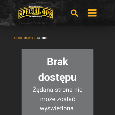
Strona główna
Galerie
Brak
dostępu
Żądana strona nie
może zostać
wyświetlona.