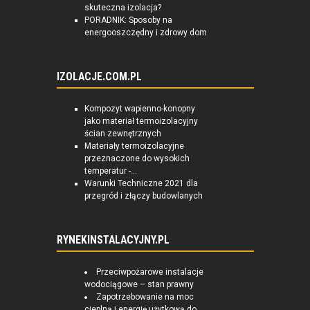
skuteczna izolacja?
PORADNIK: Sposoby na
energooszczędny i zdrowy dom
IZOLACJE.COM.PL
Kompozyt wapienno-konopny
jako materiał termoizolacyjny
ścian zewnętrznych
Materiały termoizolacyjne
przeznaczone do wysokich
temperatur -...
Warunki Techniczne 2021 dla
przegród i złączy budowlanych
RYNEKINSTALACYJNY.PL
Przeciwpożarowe instalacje
wodociągowe – stan prawny
Zapotrzebowanie na moc
cieplną i energię użytkową do