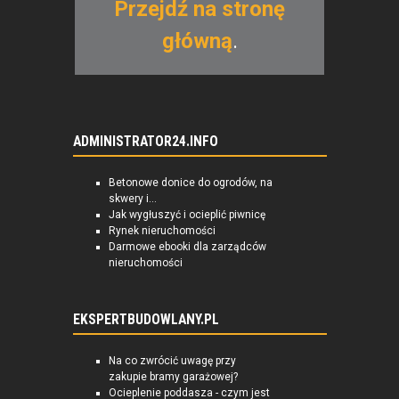
Przejdź na stronę
główną
.
ADMINISTRATOR24.INFO
Betonowe donice do ogrodów, na
skwery i...
Jak wygłuszyć i ocieplić piwnicę
Rynek nieruchomości
Darmowe ebooki dla zarządców
nieruchomości
EKSPERTBUDOWLANY.PL
Na co zwrócić uwagę przy
zakupie bramy garażowej?
Ocieplenie poddasza - czym jest