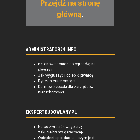
Przejdź na stronę
główną
.
ADMINISTRATOR24.INFO
Betonowe donice do ogrodów, na
skwery i...
Jak wygłuszyć i ocieplić piwnicę
Rynek nieruchomości
Darmowe ebooki dla zarządców
nieruchomości
EKSPERTBUDOWLANY.PL
Na co zwrócić uwagę przy
zakupie bramy garażowej?
Ocieplenie poddasza - czym jest