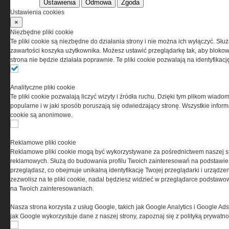
Ustawienia
Odmowa
Zgoda
Korzystanie z portalu jest równoznaczne
Ustawienia cookies
z zaakceptowaniem warunków ustanowionych
×
przez Grupa MEDIUM Spółka z ograniczoną
Niezbędne pliki cookie
odpowiedzialnością Spółka komandytowa, nr KRS:
Te pliki cookie są niezbędne do działania strony i nie można ich wyłączyć. Słu
0000537655, NIP 1132860378, REGON 146393437
zawartości koszyka użytkownika. Możesz ustawić przeglądarkę tak, aby blokował
(zwana dalej Grupa MEDIUM) w postaci Regulaminu.
strona nie będzie działała poprawnie. Te pliki cookie pozwalają na identyfika
Przeczytaj regulamin
Analityczne pliki cookie
Te pliki cookie pozwalają liczyć wizyty i źródła ruchu. Dzięki tym plikom wiadom
popularne i w jaki sposób poruszają się odwiedzający stronę. Wszystkie inform
cookie są anonimowe.
PRYWATNOŚĆ
Reklamowe pliki cookie
Reklamowe pliki cookie mogą być wykorzystywane za pośrednictwem naszej s
Ta witryna wykorzystuje pliki cookies do przechowywania
reklamowych. Służą do budowania profilu Twoich zainteresowań na podstawie i
informacji na Twoim komputerze. Pliki cookies stosujemy
przeglądasz, co obejmuje unikalną identyfikację Twojej przeglądarki i urządze
w celu świadczenia usług na najwyższym poziomie,
zezwolisz na te pliki cookie, nadal będziesz widzieć w przeglądarce podstawow
w tym w sposób dostosowany do indywidualnych potrzeb.
na Twoich zainteresowaniach.
Korzystanie z witryny bez zmiany ustawień dotyczących
cookies oznacza, że będą one zamieszczane w Twoim
Nasza strona korzysta z usług Google, takich jak Google Analytics i Google Ads
urządzeniu końcowym. W każdym momencie możesz
jak Google wykorzystuje dane z naszej strony, zapoznaj się z polityką prywatn
dokonać zmiany ustawień przeglądarki dotyczących