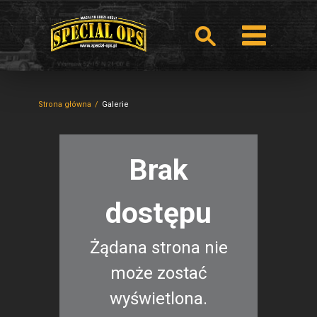
Strona główna
Galerie
Brak
dostępu
Żądana strona nie
może zostać
wyświetlona.