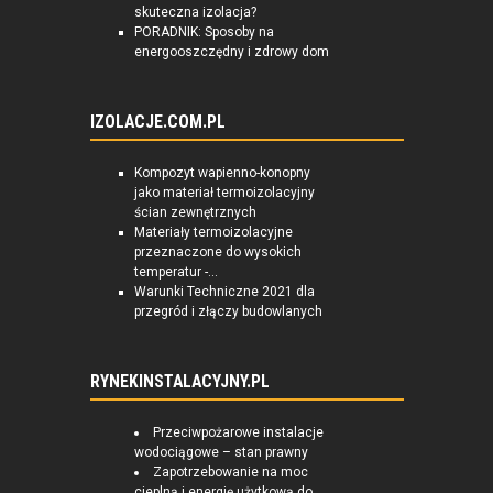
skuteczna izolacja?
PORADNIK: Sposoby na
energooszczędny i zdrowy dom
IZOLACJE.COM.PL
Kompozyt wapienno-konopny
jako materiał termoizolacyjny
ścian zewnętrznych
Materiały termoizolacyjne
przeznaczone do wysokich
temperatur -...
Warunki Techniczne 2021 dla
przegród i złączy budowlanych
RYNEKINSTALACYJNY.PL
Przeciwpożarowe instalacje
wodociągowe – stan prawny
Zapotrzebowanie na moc
cieplną i energię użytkową do