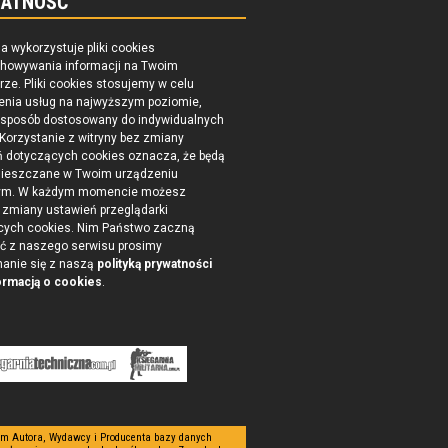
ATNOŚĆ
na wykorzystuje pliki cookies
chowywania informacji na Twoim
ze. Pliki cookies stosujemy w celu
enia usług na najwyższym poziomie,
 sposób dostosowany do indywidualnych
 Korzystanie z witryny bez zmiany
ń dotyczących cookies oznacza, że będą
ieszczane w Twoim urządzeniu
ym. W każdym momencie możesz
zmiany ustawień przeglądarki
cych cookies. Nim Państwo zaczną
ć z naszego serwisu prosimy
nanie się z naszą
polityką prywatności
ormacją o cookies
.
tym Autora, Wydawcy i Producenta bazy danych