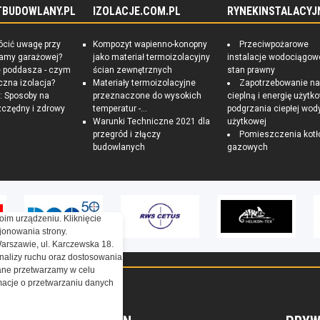
TBUDOWLANY.PL
IZOLACJE.COM.PL
RYNEKINSTALACYJ
ócić uwagę przy
Kompozyt wapienno-konopny
Przeciwpożarowe
ramy garażowej?
jako materiał termoizolacyjny
instalacje wodociągow
e poddasza - czym
ścian zewnętrznych
stan prawny
czna izolacja?
Materiały termoizolacyjne
Zapotrzebowanie n
 Sposoby na
przeznaczone do wysokich
cieplną i energię użytk
czędny i zdrowy
temperatur -...
podgrzania ciepłej wod
Warunki Techniczne 2021 dla
użytkowej
przegród i złączy
Pomieszczenia kotł
budowlanych
gazowych
oim urządzeniu. Kliknięcie
onowania strony.
Warszawie, ul. Karczewska 18.
nalizy ruchu oraz dostosowania
ne przetwarzamy w celu
ormacje o przetwarzaniu danych