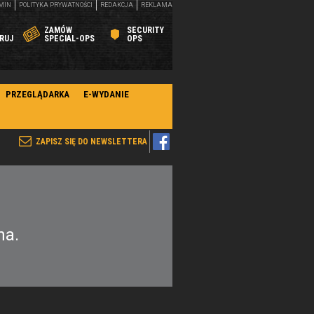
MIN
POLITYKA PRYWATNOŚCI
REDAKCJA
REKLAMA
ZAMÓW
SECURITY
RUJ
SPECIAL-OPS
OPS
PRZEGLĄDARKA
E-WYDANIE
ZAPISZ SIĘ DO NEWSLETTERA
na.