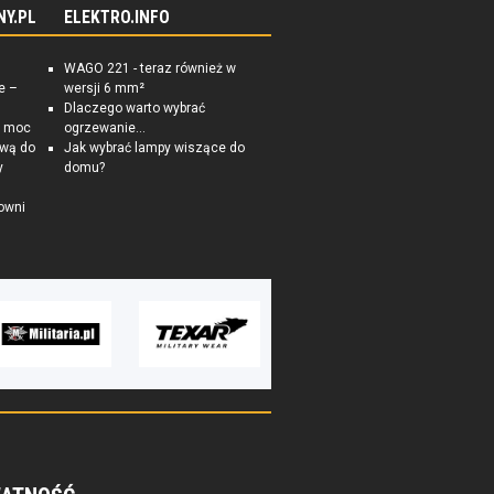
NY.PL
ELEKTRO.INFO
WAGO 221 - teraz również w
e –
wersji 6 mm²
Dlaczego warto wybrać
a moc
ogrzewanie...
ową do
Jak wybrać lampy wiszące do
y
domu?
owni