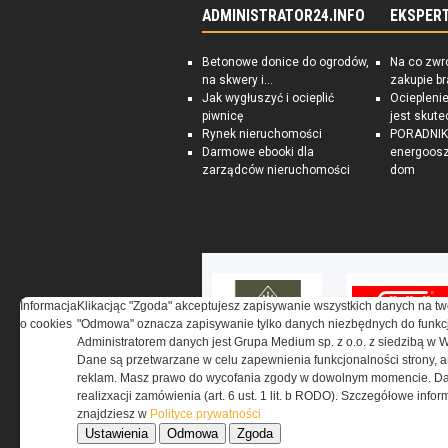
ADMINISTRATOR24.INFO
EKSPER
Betonowe donice do ogrodów,
Na co zwr
na skwery i...
zakupie b
Jak wygłuszyć i ocieplić
Ociepleni
piwnicę
jest skute
Rynek nieruchomości
PORADNIK:
Darmowe ebooki dla
energoosz
zarządców nieruchomości
dom
Informacja
Klikacjąc "Zgoda" akceptujesz zapisywanie wszystkich danych na tw
o cookies
"Odmowa" oznacza zapisywanie tylko danych niezbędnych do funkcj
Administratorem danych jest Grupa Medium sp. z o.o. z siedzibą w 
Dane są przetwarzane w celu zapewnienia funkcjonalności strony, a
reklam. Masz prawo do wycofania zgody w dowolnym momencie. Da
realizxacji zamówienia (art. 6 ust. 1 lit. b RODO). Szczegółowe inf
znajdziesz w
Polityce prywatności
Ustawienia
Odmowa
Zgoda