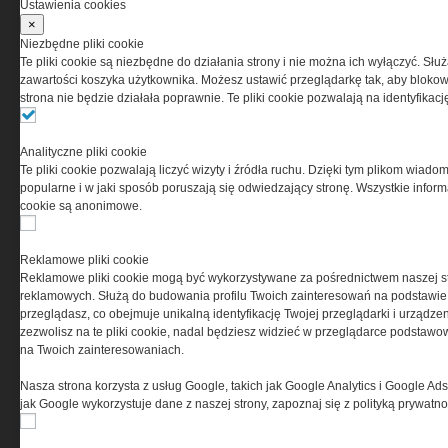
O NAS
Ustawienia cookies
×
Niezbędne pliki cookie
Codzienne źródło informacji o taktyce, s
Te pliki cookie są niezbędne do działania strony i nie można ich wyłączyć. Słu
misjach bojowych, uzbrojeniu, umundur
zawartości koszyka użytkownika. Możesz ustawić przeglądarkę tak, aby blokował
i wyposażeniu jednostek specjalnych w k
strona nie będzie działała poprawnie. Te pliki cookie pozwalają na identyfika
i na świecie.
Analityczne pliki cookie
Te pliki cookie pozwalają liczyć wizyty i źródła ruchu. Dzięki tym plikom wiadom
popularne i w jaki sposób poruszają się odwiedzający stronę. Wszystkie inform
cookie są anonimowe.
Reklamowe pliki cookie
Reklamowe pliki cookie mogą być wykorzystywane za pośrednictwem naszej s
reklamowych. Służą do budowania profilu Twoich zainteresowań na podstawie i
przeglądasz, co obejmuje unikalną identyfikację Twojej przeglądarki i urządze
zezwolisz na te pliki cookie, nadal będziesz widzieć w przeglądarce podstawow
na Twoich zainteresowaniach.
Nasza strona korzysta z usług Google, takich jak Google Analytics i Google Ads
jak Google wykorzystuje dane z naszej strony, zapoznaj się z polityką prywatn
Copyright © 2004-2019 Grupa MEDIUM Spółka z