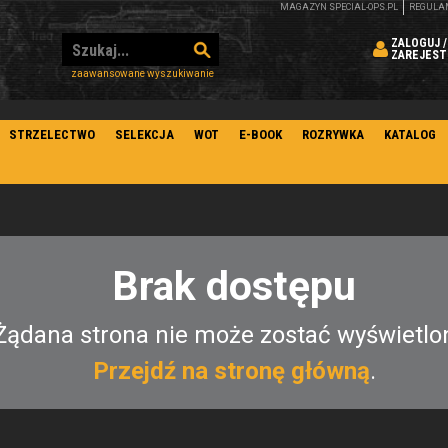
MAGAZYN SPECIAL-OPS.PL
REGULA
ZALOGUJ /
ZAREJEST
zaawansowane wyszukiwanie
STRZELECTWO
SELEKCJA
WOT
E-BOOK
ROZRYWKA
KATALOG
Brak dostępu
Żądana strona nie może zostać wyświetlo
Przejdź na stronę główną
.