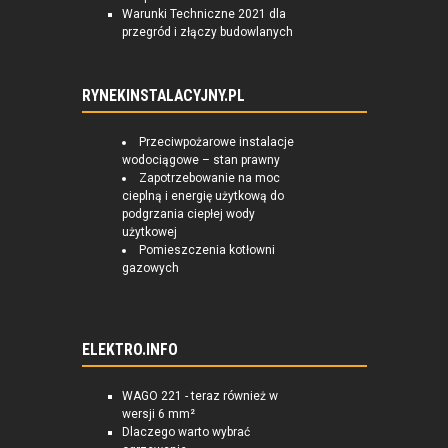
Warunki Techniczne 2021 dla
przegród i złączy budowlanych
RYNEKINSTALACYJNY.PL
Przeciwpożarowe instalacje
wodociągowe – stan prawny
Zapotrzebowanie na moc
cieplną i energię użytkową do
podgrzania ciepłej wody
użytkowej
Pomieszczenia kotłowni
gazowych
ELEKTRO.INFO
WAGO 221 - teraz również w
wersji 6 mm²
Dlaczego warto wybrać