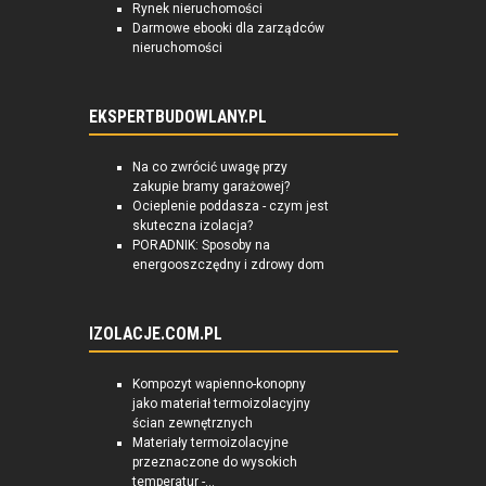
Rynek nieruchomości
Darmowe ebooki dla zarządców
nieruchomości
EKSPERTBUDOWLANY.PL
Na co zwrócić uwagę przy
zakupie bramy garażowej?
Ocieplenie poddasza - czym jest
skuteczna izolacja?
PORADNIK: Sposoby na
energooszczędny i zdrowy dom
IZOLACJE.COM.PL
Kompozyt wapienno-konopny
jako materiał termoizolacyjny
ścian zewnętrznych
Materiały termoizolacyjne
przeznaczone do wysokich
temperatur -...