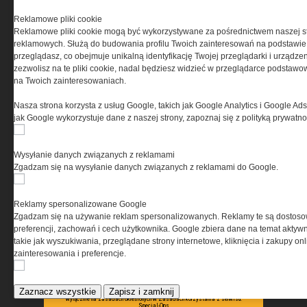
PRYWATNOŚĆ
Reklamowe pliki cookie
Reklamowe pliki cookie mogą być wykorzystywane za pośrednictwem naszej s
Ta witryna wykorzystuje pliki cookies do przechowywania
reklamowych. Służą do budowania profilu Twoich zainteresowań na podstawie i
informacji na Twoim komputerze. Pliki cookies stosujemy
przeglądasz, co obejmuje unikalną identyfikację Twojej przeglądarki i urządze
w celu świadczenia usług na najwyższym poziomie,
zezwolisz na te pliki cookie, nadal będziesz widzieć w przeglądarce podstawow
w tym w sposób dostosowany do indywidualnych potrzeb.
na Twoich zainteresowaniach.
Korzystanie z witryny bez zmiany ustawień dotyczących
cookies oznacza, że będą one zamieszczane w Twoim
Nasza strona korzysta z usług Google, takich jak Google Analytics i Google Ads
urządzeniu końcowym. W każdym momencie możesz
jak Google wykorzystuje dane z naszej strony, zapoznaj się z polityką prywatn
dokonać zmiany ustawień przeglądarki dotyczących
cookies. Nim Państwo zaczną korzystać z naszego
serwisu prosimy o zapoznanie się z naszą
polityką
Wysyłanie danych związanych z reklamami
prywatności
oraz
informacją o cookies
.
Zgadzam się na wysyłanie danych związanych z reklamami do Google.
Reklamy spersonalizowane Google
Zgadzam się na używanie reklam spersonalizowanych. Reklamy te są dostos
preferencji, zachowań i cech użytkownika. Google zbiera dane na temat aktywn
takie jak wyszukiwania, przeglądane strony internetowe, kliknięcia i zakupy onl
zainteresowania i preferencje.
Copyright © 2004-2019 Grupa MEDIUM Spółka z ograniczoną odpowiedzialnością
Spółka komandytowa, nr KRS: 0000537655. Wszelkie prawa, w tym Autora, Wydawcy i
Producenta bazy danych zastrzeżone. Jakiekolwiek dalsze rozpowszechnianie
Zaznacz wszystkie
Zapisz i zamknij
artykułów zabronione. Korzystanie z serwisu i zamieszczonych w nim utworów i danych
wyłącznie na zasadach określonych w Zasadach korzystania z serwisu.
Special-Ops