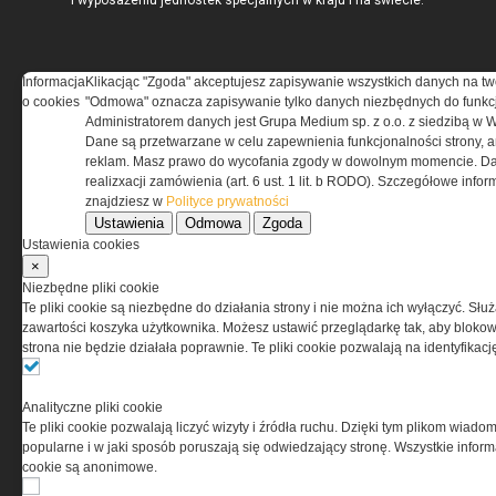
i wyposażeniu jednostek specjalnych w kraju i na świecie.
Informacja
Klikacjąc "Zgoda" akceptujesz zapisywanie wszystkich danych na tw
o cookies
"Odmowa" oznacza zapisywanie tylko danych niezbędnych do funkcj
REGULAMIN
Administratorem danych jest Grupa Medium sp. z o.o. z siedzibą w 
Dane są przetwarzane w celu zapewnienia funkcjonalności strony, a
Regulamin określa zasady korzystania z portalu
reklam. Masz prawo do wycofania zgody w dowolnym momencie. Da
www.special-ops.pl
realizxacji zamówienia (art. 6 ust. 1 lit. b RODO). Szczegółowe inf
znajdziesz w
Polityce prywatności
Ustawienia
Odmowa
Zgoda
Korzystanie z portalu jest równoznaczne
Ustawienia cookies
z zaakceptowaniem warunków ustanowionych
×
przez Grupa MEDIUM Spółka z ograniczoną
Niezbędne pliki cookie
odpowiedzialnością Spółka komandytowa, nr KRS:
Te pliki cookie są niezbędne do działania strony i nie można ich wyłączyć. Słu
0000537655, NIP 1132860378, REGON 146393437
zawartości koszyka użytkownika. Możesz ustawić przeglądarkę tak, aby blokował
(zwana dalej Grupa MEDIUM) w postaci Regulaminu.
strona nie będzie działała poprawnie. Te pliki cookie pozwalają na identyfika
Przeczytaj regulamin
Analityczne pliki cookie
Te pliki cookie pozwalają liczyć wizyty i źródła ruchu. Dzięki tym plikom wiadom
popularne i w jaki sposób poruszają się odwiedzający stronę. Wszystkie inform
cookie są anonimowe.