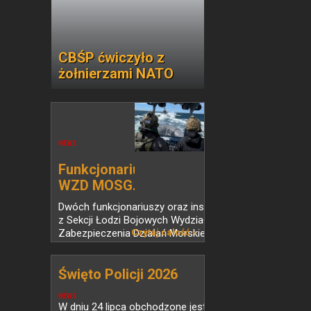
CBŚP ćwiczyło z
żołnierzami NATO
NEWS
Funkcjonariusze
WZD MOSG...
Dwóch funkcjonariuszy oraz instruktor
z Sekcji Łodzi Bojowych Wydziału
Zabezpieczenia Działań Morskiego
Czytaj całość »
Oddziału Straży Granicznej ukończyli
specjalistyczny kurs sterników łodzi
Święto Policji 2026
bojowych...
NEWS
W dniu 24 lipca obchodzone jest Święto