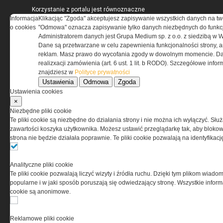
Korzystanie z portalu jest równoznaczne
Informacja
z zaakceptowaniem warunków ustanowionych
Klikacjąc "Zgoda" akceptujesz zapisywanie wszystkich danych na tw
o cookies
przez Grupa MEDIUM Spółka z ograniczoną
"Odmowa" oznacza zapisywanie tylko danych niezbędnych do funkcj
odpowiedzialnością Spółka komandytowa, nr KRS:
Administratorem danych jest Grupa Medium sp. z o.o. z siedzibą w 
0000537655, NIP 1132860378, REGON 146393437
Dane są przetwarzane w celu zapewnienia funkcjonalności strony, a
(zwana dalej Grupa MEDIUM) w postaci Regulaminu.
reklam. Masz prawo do wycofania zgody w dowolnym momencie. Da
realizxacji zamówienia (art. 6 ust. 1 lit. b RODO). Szczegółowe inf
znajdziesz w
Polityce prywatności
Przeczytaj regulamin
Ustawienia
Odmowa
Zgoda
Ustawienia cookies
×
Niezbędne pliki cookie
Te pliki cookie są niezbędne do działania strony i nie można ich wyłączyć. Słu
PRYWATNOŚĆ
zawartości koszyka użytkownika. Możesz ustawić przeglądarkę tak, aby blokował
strona nie będzie działała poprawnie. Te pliki cookie pozwalają na identyfika
Ta witryna wykorzystuje pliki cookies do przechowywania
informacji na Twoim komputerze. Pliki cookies stosujemy
Analityczne pliki cookie
w celu świadczenia usług na najwyższym poziomie,
Te pliki cookie pozwalają liczyć wizyty i źródła ruchu. Dzięki tym plikom wiadom
w tym w sposób dostosowany do indywidualnych potrzeb.
popularne i w jaki sposób poruszają się odwiedzający stronę. Wszystkie inform
Korzystanie z witryny bez zmiany ustawień dotyczących
cookie są anonimowe.
cookies oznacza, że będą one zamieszczane w Twoim
urządzeniu końcowym. W każdym momencie możesz
dokonać zmiany ustawień przeglądarki dotyczących
Reklamowe pliki cookie