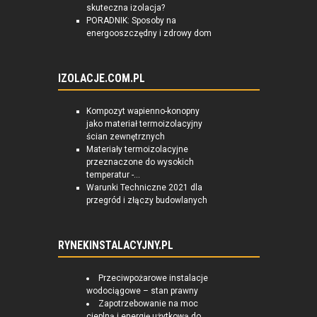
skuteczna izolacja?
PORADNIK: Sposoby na
energooszczędny i zdrowy dom
IZOLACJE.COM.PL
Kompozyt wapienno-konopny
jako materiał termoizolacyjny
ścian zewnętrznych
Materiały termoizolacyjne
przeznaczone do wysokich
temperatur -...
Warunki Techniczne 2021 dla
przegród i złączy budowlanych
RYNEKINSTALACYJNY.PL
Przeciwpożarowe instalacje
wodociągowe – stan prawny
Zapotrzebowanie na moc
cieplną i energię użytkową do