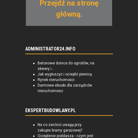
Przejdź na stronę
główną
.
ADMINISTRATOR24.INFO
Betonowe donice do ogrodów, na
skwery i...
Jak wygłuszyć i ocieplić piwnicę
Rynek nieruchomości
Darmowe ebooki dla zarządców
nieruchomości
EKSPERTBUDOWLANY.PL
Na co zwrócić uwagę przy
zakupie bramy garażowej?
Ocieplenie poddasza - czym jest