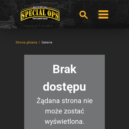
Strona główna
Galerie
Brak
dostępu
Żądana strona nie
może zostać
wyświetlona.