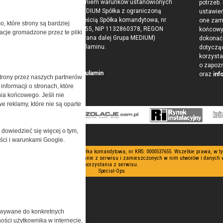
z zaakceptowaniem warunków ustanowionych
potrzeb.
przez Grupa MEDIUM Spółka z ograniczoną
ustawie
odpowiedzialnością Spółka komandytowa, nr
one zam
o, które strony są bardziej
KRS: 0000537655, NIP 1132860378, REGON
końcow
acje gromadzone przez te pliki
146393437 (zwana dalej Grupa MEDIUM)
dokonać 
w postaci Regulaminu.
dotyczą
korzysta
o zapoz
Przeczytaj regulamin
oraz
inf
trony przez naszych partnerów
nformacji o stronach, które
nia końcowego. Jeśli nie
e reklamy, które nie są oparte
 dowiedzieć się więcej o tym,
ości i warunkami Google.
 ograniczoną odpowiedzialnością Spółka komandytowa, nr KRS: 0000537655. Wszelkie prawa, w 
nianie artykułów zabronione. Korzystanie z serwisu i zamieszczonych w nim utworów i danych
korzystania z serwisu.
Special-Ops
owywane do konkretnych
ości użytkownika w internecie,