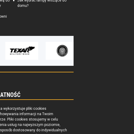
ową do
Jak wybrać lampy wiszące do
y
domu?
owni
ATNOŚĆ
na wykorzystuje pliki cookies
chowywania informacji na Twoim
ze. Pliki cookies stosujemy w celu
enia usług na najwyższym poziomie,
 sposób dostosowany do indywidualnych