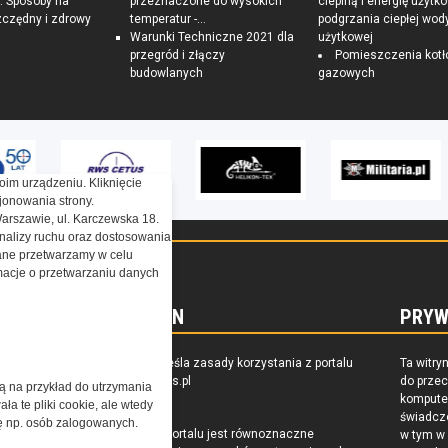
 Sposoby na
przeznaczone do wysokich
cieplną i energię użytk
czędny i zdrowy
temperatur -...
podgrzania ciepłej wod
Warunki Techniczne 2021 dla
użytkowej
przegród i złączy
Pomieszczenia kotł
budowlanych
gazowych
oim urządzeniu. Kliknięcie
onowania strony.
Warszawie, ul. Karczewska 18.
nalizy ruchu oraz dostosowania
ne przetwarzamy w celu
ormacje o przetwarzaniu danych
REGULAMIN
PRYW
zkoleniu,
Regulamin określa zasady korzystania z portalu
Ta witry
owaniu
www.special-ops.pl
do prze
żą na przykład do utrzymania
raju
komputer
a te pliki cookie, ale wtedy
świadcz
cję np. osób zalogowanych.
Korzystanie z portalu jest równoznaczne
w tym w