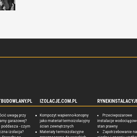
TBUDOWLANY.PL
IZOLACJE.COM.PL
RYNEKINSTALACYJ
ócić uwagę przy
Kompozyt wapienno-konopny
Przeciwpożarowe
ramy garażowej?
jako materiał termoizolacyjny
instalacje wodociągow
e poddasza - czym
ścian zewnętrznych
stan prawny
czna izolacja?
Materiały termoizolacyjne
Zapotrzebowanie n