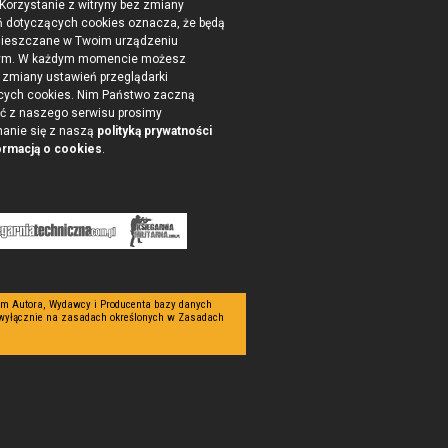
 Korzystanie z witryny bez zmiany
ń dotyczących cookies oznacza, że będą
ieszczane w Twoim urządzeniu
ym. W każdym momencie możesz
zmiany ustawień przeglądarki
cych cookies. Nim Państwo zaczną
ć z naszego serwisu prosimy
nanie się z naszą
polityką prywatności
ormacją o cookies
.
tym Autora, Wydawcy i Producenta bazy danych
 wyłącznie na zasadach określonych w Zasadach