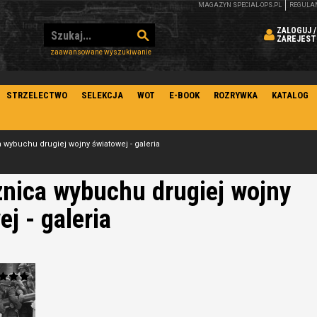
MAGAZYN SPECIAL-OPS.PL
REGULA
ZALOGUJ /
ZAREJEST
zaawansowane wyszukiwanie
STRZELECTWO
SELEKCJA
WOT
E-BOOK
ROZRYWKA
KATALOG
a wybuchu drugiej wojny światowej - galeria
znica wybuchu drugiej wojny
j - galeria