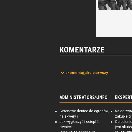
KOMENTARZE
skomentuj jako pierwszy
ADMINISTRATOR24.INFO
EKSPER
Betonowe donice do ogrodów,
Na co zwr
na skwery i...
zakupie b
Jak wygłuszyć i ocieplić
Ociepleni
piwnicę
jest skute