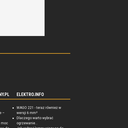
NY.PL
ELEKTRO.INFO
WAGO 221 - teraz również w
e –
wersji 6 mm²
Dlaczego warto wybrać
a moc
ogrzewanie...