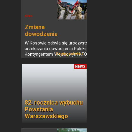
NEWS
Zmiana
dowodzenia
Polskim...
W Kosowie odbyła się uroczystość
przekazania dowodzenia Polskim
Kontyngentem Wojskowym KFOR.
Czytaj całość »
Dowódcą LIV zmiany został płk Piotr
Ciapka, który przejął obowiązki od płk.
NEWS
Łukasza Czacherskiego....
82. rocznica wybuchu
Powstania
Warszawskiego