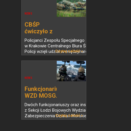
NEWS
CBŚP
ćwiczyło z
żołnierzami...
Policjanci Zespołu Specjalnego Zarządu
w Krakowie Centralnego Biura Śledczego
Policji wzięli udział w międzynarodowych
Czytaj całość »
warsztatach taktyczno-ogniowych
SOSAB-26. Szkolenie zorganizowane
przez 6...
NEWS
Funkcjonariusze
WZD MOSG...
Dwóch funkcjonariuszy oraz instruktor
z Sekcji Łodzi Bojowych Wydziału
Zabezpieczenia Działań Morskiego
Czytaj całość »
Oddziału Straży Granicznej ukończyli
specjalistyczny kurs sterników łodzi