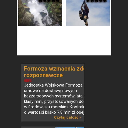
Formoza wzmacnia zdolności
rozpoznawcze
NEWS
Jednostka Wojskowa Formoza podpisała
umowę na dostawę nowych
bezzałogowych systemów latających
klasy mini, przystosowanych do działań
w środowisku morskim. Kontrakt
o wartości blisko 7,8 mln zł obejmuje nie...
Czytaj całość »