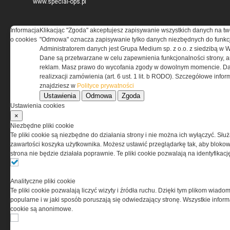
www.special-ops.pl
Korzystanie z portalu jest równoznaczne
Informacja
Klikacjąc "Zgoda" akceptujesz zapisywanie wszystkich danych na tw
z zaakceptowaniem warunków ustanowionych
o cookies
"Odmowa" oznacza zapisywanie tylko danych niezbędnych do funkcj
przez Grupa MEDIUM Spółka z ograniczoną
Administratorem danych jest Grupa Medium sp. z o.o. z siedzibą w 
odpowiedzialnością Spółka komandytowa, nr KRS:
Dane są przetwarzane w celu zapewnienia funkcjonalności strony, a
0000537655, NIP 1132860378, REGON 146393437
reklam. Masz prawo do wycofania zgody w dowolnym momencie. Da
(zwana dalej Grupa MEDIUM) w postaci Regulaminu.
realizxacji zamówienia (art. 6 ust. 1 lit. b RODO). Szczegółowe inf
znajdziesz w
Polityce prywatności
Ustawienia
Odmowa
Zgoda
Przeczytaj regulamin
Ustawienia cookies
×
Niezbędne pliki cookie
Te pliki cookie są niezbędne do działania strony i nie można ich wyłączyć. Słu
zawartości koszyka użytkownika. Możesz ustawić przeglądarkę tak, aby blokował
PRYWATNOŚĆ
strona nie będzie działała poprawnie. Te pliki cookie pozwalają na identyfika
Ta witryna wykorzystuje pliki cookies do przechowywania
Analityczne pliki cookie
informacji na Twoim komputerze. Pliki cookies stosujemy
Te pliki cookie pozwalają liczyć wizyty i źródła ruchu. Dzięki tym plikom wiadom
w celu świadczenia usług na najwyższym poziomie,
popularne i w jaki sposób poruszają się odwiedzający stronę. Wszystkie inform
w tym w sposób dostosowany do indywidualnych potrzeb.
cookie są anonimowe.
Korzystanie z witryny bez zmiany ustawień dotyczących
cookies oznacza, że będą one zamieszczane w Twoim