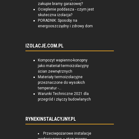
zakupie bramy garażowej?
Ocieplenie poddasza - czym jest
skuteczna izolacja?
PORADNIK: Sposoby na
energooszczędny i zdrowy dom
IZOLACJE.COM.PL
Kompozyt wapienno-konopny
jako materiał termoizolacyjny
ścian zewnętrznych
Materiały termoizolacyjne
przeznaczone do wysokich
temperatur -...
Warunki Techniczne 2021 dla
przegród i złączy budowlanych
RYNEKINSTALACYJNY.PL
Przeciwpożarowe instalacje