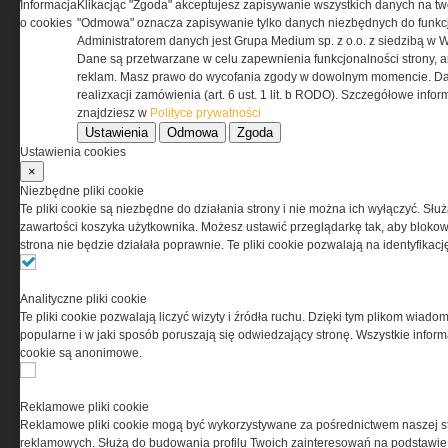
Korzystanie z portalu jest równoznaczne
Informacja
Klikacjąc "Zgoda" akceptujesz zapisywanie wszystkich danych na tw
z zaakceptowaniem warunków ustanowionych
o cookies
"Odmowa" oznacza zapisywanie tylko danych niezbędnych do funkcj
przez Grupa MEDIUM Spółka z ograniczoną
Administratorem danych jest Grupa Medium sp. z o.o. z siedzibą w 
odpowiedzialnością Spółka komandytowa, nr KRS:
Dane są przetwarzane w celu zapewnienia funkcjonalności strony, a
0000537655, NIP 1132860378, REGON 146393437
reklam. Masz prawo do wycofania zgody w dowolnym momencie. Da
(zwana dalej Grupa MEDIUM) w postaci Regulaminu.
realizxacji zamówienia (art. 6 ust. 1 lit. b RODO). Szczegółowe inf
znajdziesz w
Polityce prywatności
Ustawienia
Odmowa
Zgoda
Przeczytaj regulamin
Ustawienia cookies
×
Niezbędne pliki cookie
Te pliki cookie są niezbędne do działania strony i nie można ich wyłączyć. Słu
zawartości koszyka użytkownika. Możesz ustawić przeglądarkę tak, aby blokował
PRYWATNOŚĆ
strona nie będzie działała poprawnie. Te pliki cookie pozwalają na identyfika
Ta witryna wykorzystuje pliki cookies do przechowywania
Analityczne pliki cookie
informacji na Twoim komputerze. Pliki cookies stosujemy
Te pliki cookie pozwalają liczyć wizyty i źródła ruchu. Dzięki tym plikom wiadom
w celu świadczenia usług na najwyższym poziomie,
popularne i w jaki sposób poruszają się odwiedzający stronę. Wszystkie inform
w tym w sposób dostosowany do indywidualnych potrzeb.
cookie są anonimowe.
Korzystanie z witryny bez zmiany ustawień dotyczących
cookies oznacza, że będą one zamieszczane w Twoim
urządzeniu końcowym. W każdym momencie możesz
Reklamowe pliki cookie
dokonać zmiany ustawień przeglądarki dotyczących
Reklamowe pliki cookie mogą być wykorzystywane za pośrednictwem naszej s
cookies. Nim Państwo zaczną korzystać z naszego
reklamowych. Służą do budowania profilu Twoich zainteresowań na podstawie i