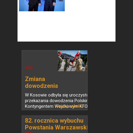
NEWS
Zmiana
dowodzenia
Polskim...
W Kosowie odbyła się uroczystość
przekazania dowodzenia Polskim
Kontyngentem Wojskowym KFOR.
Czytaj całość »
Dowódcą LIV zmiany został płk Piotr
Ciapka, który przejął obowiązki od płk.
82. rocznica wybuchu
Łukasza Czacherskiego....
Powstania Warszawskiego