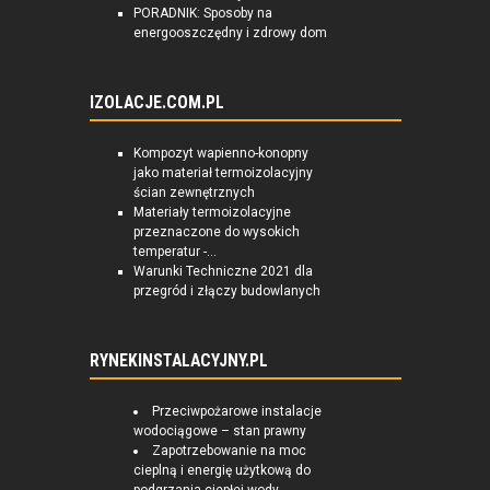
PORADNIK: Sposoby na
energooszczędny i zdrowy dom
IZOLACJE.COM.PL
Kompozyt wapienno-konopny
jako materiał termoizolacyjny
ścian zewnętrznych
Materiały termoizolacyjne
przeznaczone do wysokich
temperatur -...
Warunki Techniczne 2021 dla
przegród i złączy budowlanych
RYNEKINSTALACYJNY.PL
Przeciwpożarowe instalacje
wodociągowe – stan prawny
Zapotrzebowanie na moc
cieplną i energię użytkową do