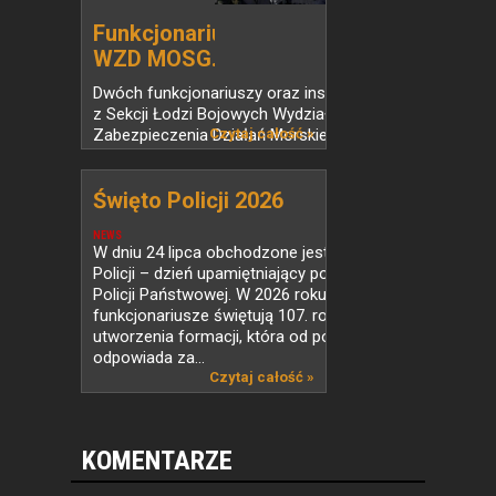
Funkcjonariusze
WZD MOSG...
Dwóch funkcjonariuszy oraz instruktor
z Sekcji Łodzi Bojowych Wydziału
Zabezpieczenia Działań Morskiego
Czytaj całość »
Oddziału Straży Granicznej ukończyli
specjalistyczny kurs sterników łodzi
Święto Policji 2026
bojowych...
NEWS
W dniu 24 lipca obchodzone jest Święto
Policji – dzień upamiętniający powołanie
Policji Państwowej. W 2026 roku
funkcjonariusze świętują 107. rocznicę
utworzenia formacji, która od ponad wieku
odpowiada za...
Czytaj całość »
KOMENTARZE