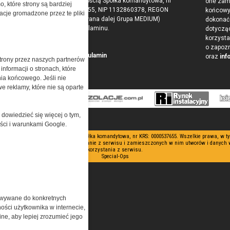
odpowiedzialnością Spółka komandytowa, nr
one zam
o, które strony są bardziej
KRS: 0000537655, NIP 1132860378, REGON
końcow
acje gromadzone przez te pliki
146393437 (zwana dalej Grupa MEDIUM)
dokonać 
w postaci Regulaminu.
dotyczą
korzysta
o zapoz
Przeczytaj regulamin
oraz
inf
trony przez naszych partnerów
nformacji o stronach, które
nia końcowego. Jeśli nie
e reklamy, które nie są oparte
 dowiedzieć się więcej o tym,
ości i warunkami Google.
 ograniczoną odpowiedzialnością Spółka komandytowa, nr KRS: 0000537655. Wszelkie prawa, w 
nianie artykułów zabronione. Korzystanie z serwisu i zamieszczonych w nim utworów i danych
korzystania z serwisu.
Special-Ops
owywane do konkretnych
ości użytkownika w internecie,
ine, aby lepiej zrozumieć jego