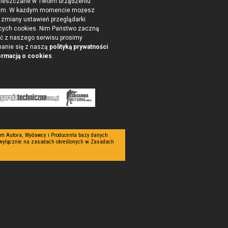
ieszczane w Twoim urządzeniu
ym. W każdym momencie możesz
zmiany ustawień przeglądarki
cych cookies. Nim Państwo zaczną
ć z naszego serwisu prosimy
nanie się z naszą
polityką prywatności
ormacją o cookies
.
tym Autora, Wydawcy i Producenta bazy danych
 wyłącznie na zasadach określonych w Zasadach