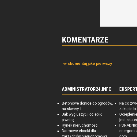
KOMENTARZE
skomentuj jako pierwszy
ADMINISTRATOR24.INFO
EKSPER
Betonowe donice do ogrodów,
Na co zwr
na skwery i...
zakupie b
Jak wygłuszyć i ocieplić
Ociepleni
piwnicę
jest skute
Rynek nieruchomości
PORADNIK:
Darmowe ebooki dla
energoosz
zarządców nieruchomości
dom