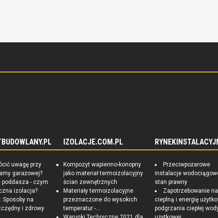
TBUDOWLANY.PL
IZOLACJE.COM.PL
RYNEKINSTALACYJ
ócić uwagę przy
Kompozyt wapienno-konopny
Przeciwpożarowe
ramy garażowej?
jako materiał termoizolacyjny
instalacje wodociągow
e poddasza - czym
ścian zewnętrznych
stan prawny
czna izolacja?
Materiały termoizolacyjne
Zapotrzebowanie n
 Sposoby na
przeznaczone do wysokich
cieplną i energię użytk
czędny i zdrowy
temperatur -...
podgrzania ciepłej wod
Warunki Techniczne 2021 dla
użytkowej