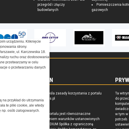
przegród i złączy
Pomieszczenia kotł
budowlanych
gazowych
oim urządzeniu. Kliknięcie
onowania strony.
Warszawie, ul. Karczewska 18.
nalizy ruchu oraz dostosowania
ne przetwarzamy w celu
ormacje o przetwarzaniu danych
REGULAMIN
PRYW
zkoleniu,
Regulamin określa zasady korzystania z portalu
Ta witry
owaniu
www.special-ops.pl
do prze
żą na przykład do utrzymania
raju
komputer
a te pliki cookie, ale wtedy
świadcz
cję np. osób zalogowanych.
Korzystanie z portalu jest równoznaczne
w tym w
z zaakceptowaniem warunków ustanowionych
potrzeb.
przez Grupa MEDIUM Spółka z ograniczoną
ustawie