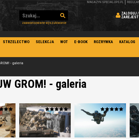
MAGAZYN SPECIAL-OPS.PL
REGULA
ZALOGUJ /
ZAREJEST
zaawansowane wyszukiwanie
STRZELECTWO
SELEKCJA
WOT
E-BOOK
ROZRYWKA
KATALOG
ROM! - galeria
JW GROM! - galeria