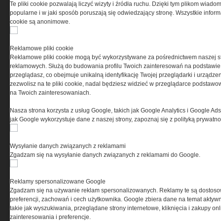
Te pliki cookie pozwalają liczyć wizyty i źródła ruchu. Dzięki tym plikom wiadom
popularne i w jaki sposób poruszają się odwiedzający stronę. Wszystkie inform
cookie są anonimowe.
Reklamowe pliki cookie
Reklamowe pliki cookie mogą być wykorzystywane za pośrednictwem naszej s
reklamowych. Służą do budowania profilu Twoich zainteresowań na podstawie i
przeglądasz, co obejmuje unikalną identyfikację Twojej przeglądarki i urządze
zezwolisz na te pliki cookie, nadal będziesz widzieć w przeglądarce podstawow
na Twoich zainteresowaniach.
Nasza strona korzysta z usług Google, takich jak Google Analytics i Google Ads
jak Google wykorzystuje dane z naszej strony, zapoznaj się z polityką prywatn
Copyright © 2004-2019 Grupa MEDIUM Spółka z
zastrzeżone. Jakiekolwiek dalsze rozpowszech
Wysyłanie danych związanych z reklamami
Zgadzam się na wysyłanie danych związanych z reklamami do Google.
Reklamy spersonalizowane Google
Zgadzam się na używanie reklam spersonalizowanych. Reklamy te są dostos
preferencji, zachowań i cech użytkownika. Google zbiera dane na temat aktywn
takie jak wyszukiwania, przeglądane strony internetowe, kliknięcia i zakupy onl
zainteresowania i preferencje.