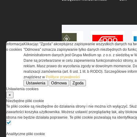
Informacja
Klikacjąc "Zgoda" akceptujesz zapisywanie wszystkich danych na tw
o cookies
"Odmowa" oznacza zapisywanie tylko danych niezbędnych do funkcj
Administratorem danych jest Grupa Medium sp. z o.o. z siedzibą w 
Dane są przetwarzane w celu zapewnienia funkcjonalności strony, a
reklam. Masz prawo do wycofania zgody w dowolnym momencie. Da
realizxacji zamówienia (art. 6 ust. 1 lit. b RODO). Szczegółowe inf
znajdziesz w
Polityce prywatności
Ustawienia
Odmowa
Zgoda
O NAS
Ustawienia cookies
×
Codzienne źródło informacji o taktyce, s
Niezbędne pliki cookie
misjach bojowych, uzbrojeniu, umundur
Te pliki cookie są niezbędne do działania strony i nie można ich wyłączyć. Słu
i wyposażeniu jednostek specjalnych w k
zawartości koszyka użytkownika. Możesz ustawić przeglądarkę tak, aby blokował
i na świecie.
strona nie będzie działała poprawnie. Te pliki cookie pozwalają na identyfika
Analityczne pliki cookie