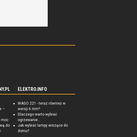
NY.PL
ELEKTRO.INFO
WAGO 221 - teraz również w
e –
wersji 6 mm²
Dlaczego warto wybrać
a moc
ogrzewanie...
ową do
Jak wybrać lampy wiszące do
y
domu?